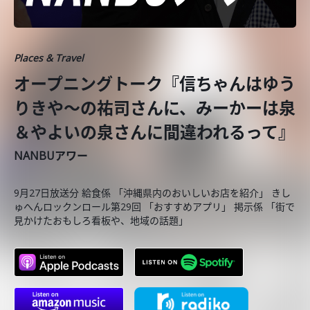
Places & Travel
オープニングトーク『信ちゃんはゆう
りきや～の祐司さんに、みーかーは泉
＆やよいの泉さんに間違われるって』
NANBUアワー
9月27日放送分 給食係 「沖縄県内のおいしいお店を紹介」 きし
ゅへんロックンロール第29回 「おすすめアプリ」 掲示係 「街で
見かけたおもしろ看板や、地域の話題」