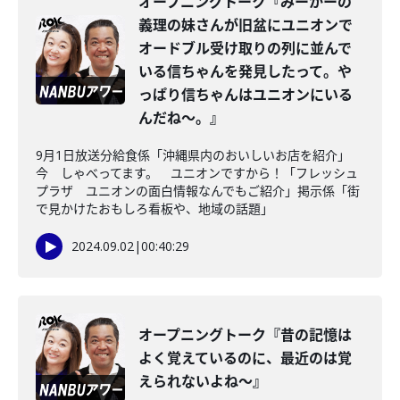
オープニングトーク『みーかーの
義理の妹さんが旧盆にユニオンで
オードブル受け取りの列に並んで
いる信ちゃんを発見したって。や
っぱり信ちゃんはユニオンにいる
んだね～。』
9月1日放送分給食係「沖縄県内のおいしいお店を紹介」
今 しゃべってます。 ユニオンですから！「フレッシュ
プラザ ユニオンの面白情報なんでもご紹介」掲示係「街
で見かけたおもしろ看板や、地域の話題」
2024.09.02
|
00:40:29
オープニングトーク『昔の記憶は
よく覚えているのに、最近のは覚
えられないよね～』