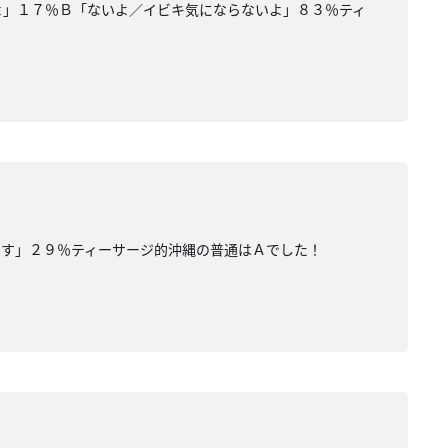
るよ」１７％Ｂ「ないよ／イビキ気にならないよ」８３％ティ
です」２９％ティーサージ的沖縄の普通はＡでした！