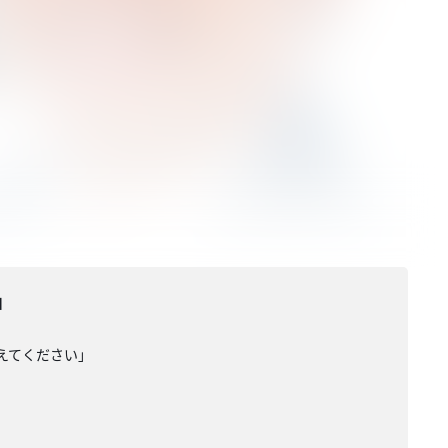
」
えてください」