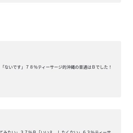
Ｂ「ないです」７８％ティーサージ的沖縄の普通はＢでした！
てみたい」３７％Ｂ「いいえ。したくない」６３％ティーサ