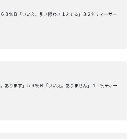
」６８％Ｂ「いいえ、引き際わきまえてる」３２％ティーサー
い。あります」５９％Ｂ「いいえ。ありません」４１％ティー