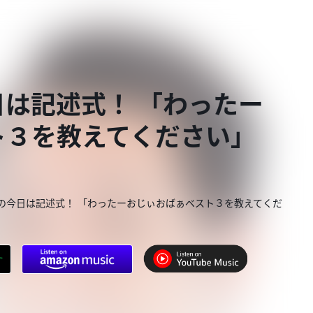
は記述式！ 「わったー
ト３を教えてください」
の今日は記述式！ 「わったーおじぃおばぁベスト３を教えてくだ