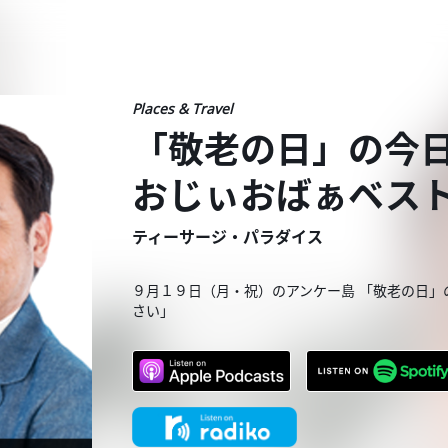
Places & Travel
「敬老の日」の今日
おじぃおばぁベス
ティーサージ・パラダイス
９月１９日（月・祝）のアンケー島 「敬老の日」
さい」