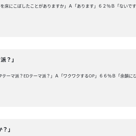
油を床にこぼしたことがありますか」Ａ「あります」６２％Ｂ「ないで
マ派？」
Pテーマ派？EDテーマ派？」Ａ「ワクワクするOP」６６％Ｂ「余韻に
か？」