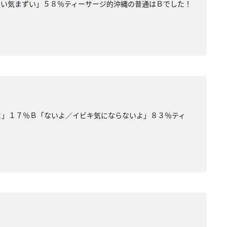
ない気まずい」５８％ティーサージ的沖縄の普通はＢでした！
るよ」１７％Ｂ「ないよ／イビキ気にならないよ」８３％ティ