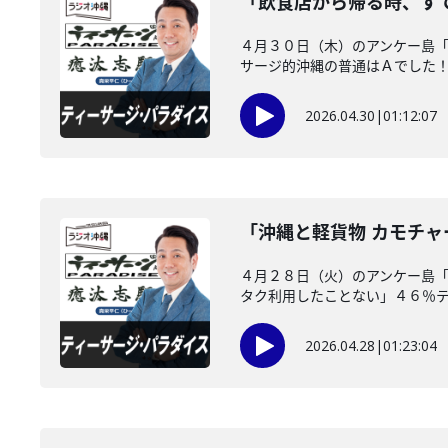
「飲食店から帰る時、す
４月３０日（木）のアンケー島
サージ的沖縄の普通はＡでした
2026.04.30
|
01:12:07
「沖縄と軽貨物 カモチ
４月２８日（火）のアンケー島
タク利用したことない」４６％ティ
2026.04.28
|
01:23:04