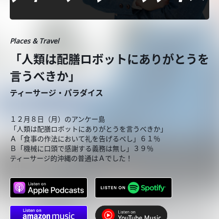
Places & Travel
「人類は配膳ロボットにありがとうを
言うべきか」
ティーサージ・パラダイス
１２月８日（月）のアンケー島
「人類は配膳ロボットにありがとうを言うべきか」
Ａ「食事の作法において礼を告げるべし」６１％
Ｂ「機械に口頭で感謝する義務は無し」３９％
ティーサージ的沖縄の普通はＡでした！