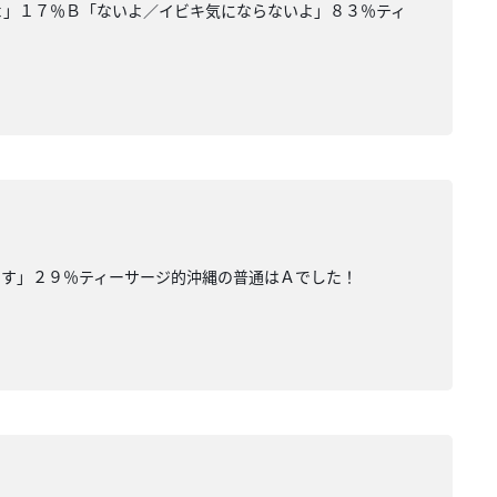
るよ」１７％Ｂ「ないよ／イビキ気にならないよ」８３％ティ
です」２９％ティーサージ的沖縄の普通はＡでした！