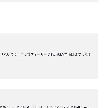
Ｂ「ないです」７８％ティーサージ的沖縄の普通はＢでした！
てみたい」３７％Ｂ「いいえ。したくない」６３％ティーサ