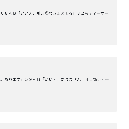
」６８％Ｂ「いいえ、引き際わきまえてる」３２％ティーサー
い。あります」５９％Ｂ「いいえ。ありません」４１％ティー