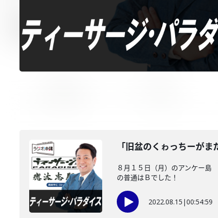
「旧盆のくゎっちーがま
８月１５日（月）のアンケー島 
の普通はＢでした！
2022.08.15
|
00:54:59