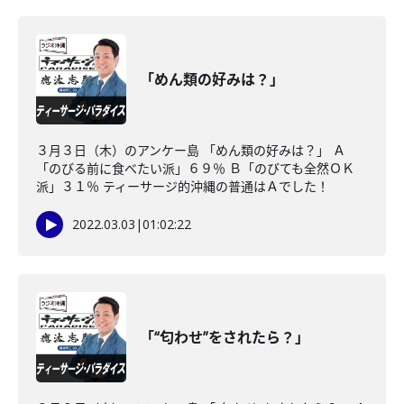
「めん類の好みは？」
３月３日（木）のアンケー島 「めん類の好みは？」 Ａ
「のびる前に食べたい派」６９％ Ｂ「のびても全然ＯＫ
派」３１％ ティーサージ的沖縄の普通はＡでした！
2022.03.03
|
01:02:22
「“匂わせ”をされたら？」