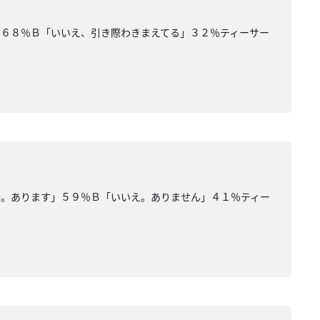
」６８％Ｂ「いいえ、引き際わきまえてる」３２％ティーサー
い。あります」５９％Ｂ「いいえ。ありません」４１％ティー