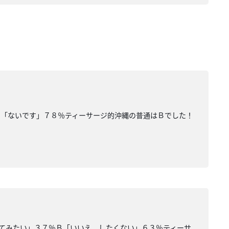
Ｂ「ないです」７８％ティーサージ的沖縄の普通はＢでした！
てみたい」３７％Ｂ「いいえ。したくない」６３％ティーサ