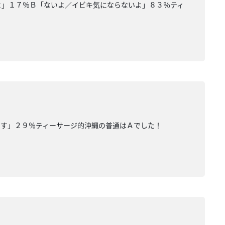
るよ」１７％Ｂ「ないよ／イビキ気にならないよ」８３％ティ
です」２９％ティーサージ的沖縄の普通はＡでした！