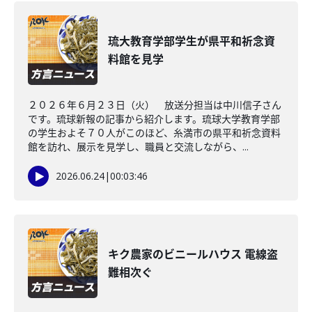
琉大教育学部学生が県平和祈念資
料館を見学
２０２６年６月２３日（火） 放送分担当は中川信子さん
です。琉球新報の記事から紹介します。琉球大学教育学部
の学生およそ７０人がこのほど、糸満市の県平和祈念資料
館を訪れ、展示を見学し、職員と交流しながら、...
2026.06.24
|
00:03:46
キク農家のビニールハウス 電線盗
難相次ぐ