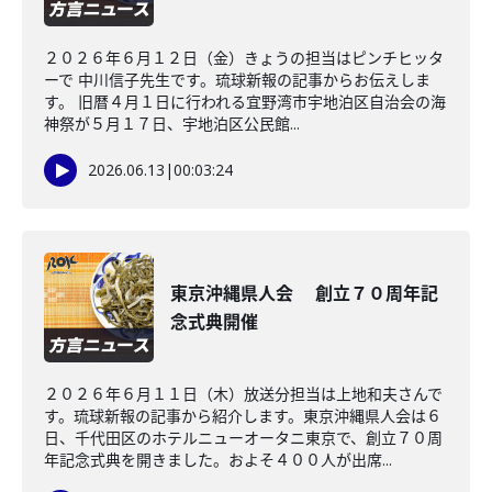
２０２６年６月１２日（金）きょうの担当はピンチヒッタ
ーで 中川信子先生です。琉球新報の記事からお伝えしま
す。 旧暦４月１日に行われる宜野湾市宇地泊区自治会の海
神祭が５月１７日、宇地泊区公民館...
2026.06.13
|
00:03:24
東京沖縄県人会 創立７０周年記
念式典開催
２０２６年６月１１日（木）放送分担当は上地和夫さんで
す。琉球新報の記事から紹介します。東京沖縄県人会は６
日、千代田区のホテルニューオータニ東京で、創立７０周
年記念式典を開きました。およそ４００人が出席...