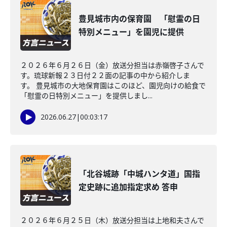
豊見城市内の保育園 「慰霊の日
特別メニュー」を園児に提供
２０２６年６月２６日（金）放送分担当は赤嶺啓子さんで
す。琉球新報２３日付２２面の記事の中から紹介しま
す。 豊見城市の大地保育園はこのほど、園児向けの給食で
「慰霊の日特別メニュー」を提供しまし...
2026.06.27
|
00:03:17
「北谷城跡「中城ハンタ道」国指
定史跡に追加指定求め 答申
２０２６年６月２５日（木）放送分担当は上地和夫さんで