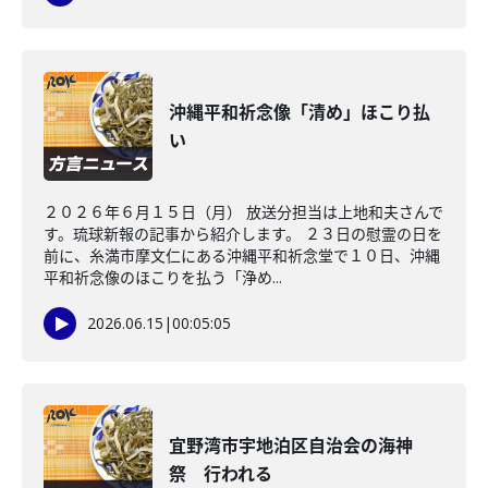
沖縄平和祈念像「清め」ほこり払
い
２０２６年６月１５日（月） 放送分担当は上地和夫さんで
す。琉球新報の記事から紹介します。 ２３日の慰霊の日を
前に、糸満市摩文仁にある沖縄平和祈念堂で１０日、沖縄
平和祈念像のほこりを払う「浄め...
2026.06.15
|
00:05:05
宜野湾市宇地泊区自治会の海神
祭 行われる