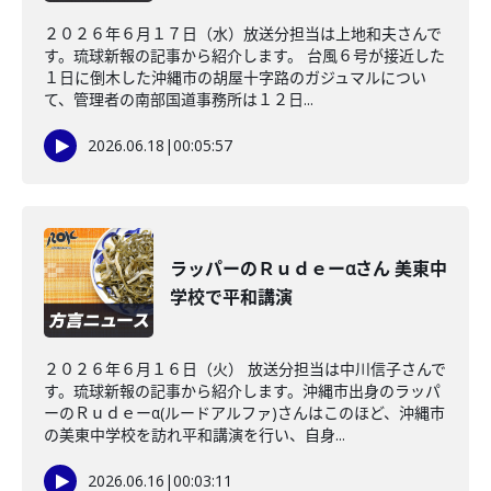
２０２６年６月１７日（水）放送分担当は上地和夫さんで
す。琉球新報の記事から紹介します。 台風６号が接近した
１日に倒木した沖縄市の胡屋十字路のガジュマルについ
て、管理者の南部国道事務所は１２日...
2026.06.18
|
00:05:57
ラッパーのＲｕｄｅーαさん 美東中
学校で平和講演
２０２６年６月１６日（火） 放送分担当は中川信子さんで
す。琉球新報の記事から紹介します。沖縄市出身のラッパ
ーのＲｕｄｅーα(ルードアルファ)さんはこのほど、沖縄市
の美東中学校を訪れ平和講演を行い、自身...
2026.06.16
|
00:03:11