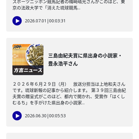
スポーツニッポン競馬記者の梅崎晴光さんがこのほど、東
京の法政大学で「消えた琉球競馬...
2026.07.01
|
00:03:31
三島由紀夫賞に県出身の小説家・
豊永浩平さん
２０２６年６月２９日（月） 放送分担当は上地和夫さん
です。琉球新報の記事から紹介します。 第３９回三島由紀
夫賞の贈呈式がこのほど、都内で開かれ、受賞作「はくし
むるち」を手がけた県出身の小説家...
2026.06.30
|
00:05:53