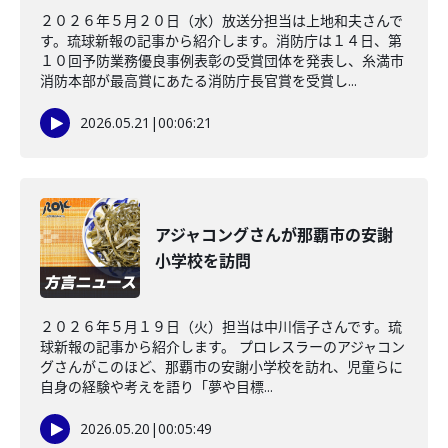
２０２６年５月２０日（水）放送分担当は上地和夫さんで
す。琉球新報の記事から紹介します。消防庁は１４日、第
１０回予防業務優良事例表彰の受賞団体を発表し、糸満市
消防本部が最高賞にあたる消防庁長官賞を受賞し...
2026.05.21
|
00:06:21
アジャコングさんが那覇市の安謝
小学校を訪問
２０２６年５月１９日（火）担当は中川信子さんです。琉
球新報の記事から紹介します。 プロレスラーのアジャコン
グさんがこのほど、那覇市の安謝小学校を訪れ、児童らに
自身の経験や考えを語り「夢や目標...
2026.05.20
|
00:05:49