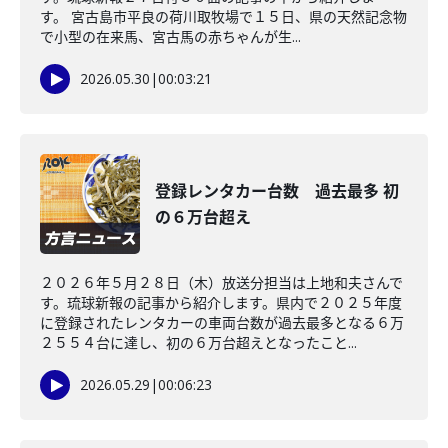
す。 宮古島市平良の荷川取牧場で１５日、県の天然記念物
で小型の在来馬、宮古馬の赤ちゃんが生...
2026.05.30
|
00:03:21
登録レンタカー台数 過去最多 初
の６万台超え
２０２６年５月２８日（木）放送分担当は上地和夫さんで
す。琉球新報の記事から紹介します。県内で２０２５年度
に登録されたレンタカーの車両台数が過去最多となる６万
２５５４台に達し、初の６万台超えとなったこと...
2026.05.29
|
00:06:23