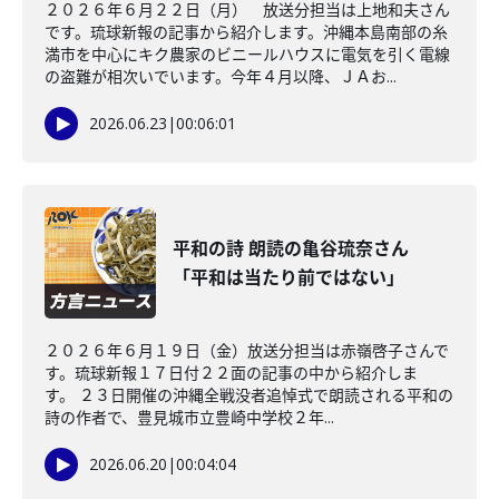
２０２６年６月２２日（月） 放送分担当は上地和夫さん
です。琉球新報の記事から紹介します。沖縄本島南部の糸
満市を中心にキク農家のビニールハウスに電気を引く電線
の盗難が相次いでいます。今年４月以降、ＪＡお...
2026.06.23
|
00:06:01
平和の詩 朗読の亀谷琉奈さん
「平和は当たり前ではない」
２０２６年６月１９日（金）放送分担当は赤嶺啓子さんで
す。琉球新報１７日付２２面の記事の中から紹介しま
す。 ２３日開催の沖縄全戦没者追悼式で朗読される平和の
詩の作者で、豊見城市立豊崎中学校２年...
2026.06.20
|
00:04:04