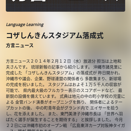
Language Learning
コザしんきんスタジアム落成式
方言ニュース
方言ニュース２０１４年２月１２日（水）放送分 担当は上地和
夫さんです。 琉球新報の記事から紹介します。 沖縄市諸見里に
完成した 「コザしんきんスタジアム」の落成式が 昨日開かれ、
沖縄市や議会、企業、野球連盟の関係者ら 多数集まり、新球場
の完成を祝いました。 スタジアムはおよそ１万５千人の収容が
可能で、 県内最大級のフルカラー表示のスコアボードなど、 最
新鋭の設備を備えています。 式典は地元の中の町小学校の児童に
よる 金管バンド演奏がオープニングを飾り、 関係者によるテー
プカットの後、 中の町青年会がグランド内で エイサーを拾う
し、花を添えました。 また、東門美津子沖縄市長は 「世界へ羽
ばたく選手が誕生することを期待する」 と挨拶しました。 今月
２２日には沖縄市初のオープン戦 「広島東洋カープ対阪神タイガ