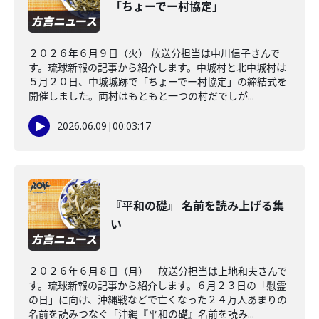
「ちょーでー村協定」
２０２６年６月９日（火） 放送分担当は中川信子さんで
す。琉球新報の記事から紹介します。中城村と北中城村は
５月２０日、中城城跡で「ちょーでー村協定」の締結式を
開催しました。両村はもともと一つの村だでしが...
2026.06.09
|
00:03:17
『平和の礎』 名前を読み上げる集
い
２０２６年６月８日（月） 放送分担当は上地和夫さんで
す。琉球新報の記事から紹介します。６月２３日の「慰霊
の日」に向け、沖縄戦などで亡くなった２４万人あまりの
名前を読みつなぐ「沖縄『平和の礎』名前を読み...