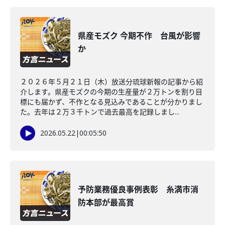
県産モズク 今期不作 台風が影響
か
２０２６年５月２１日（木）放送分琉球新報の記事から紹
介します。県産モズクの今期の生産量が２万トンを割り目
標にも届かず、不作となる見込みであることが分かりまし
た。去年は２万３千トンで過去最高を記録しまし...
2026.05.22
|
00:05:50
予防業務優良事例表彰 糸満市消
防本部が最高賞