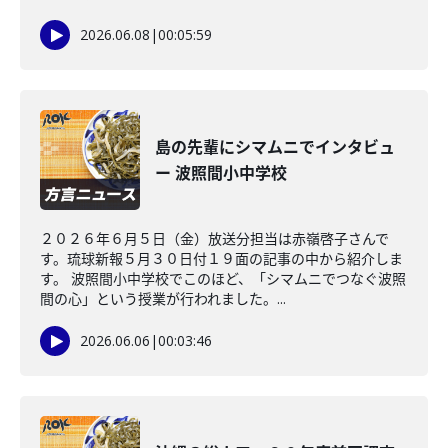
2026.06.08
|
00:05:59
島の先輩にシマムニでインタビュ
ー 波照間小中学校
２０２６年６月５日（金）放送分担当は赤嶺啓子さんで
す。琉球新報５月３０日付１９面の記事の中から紹介しま
す。 波照間小中学校でこのほど、「シマムニでつなぐ波照
間の心」という授業が行われました。...
2026.06.06
|
00:03:46