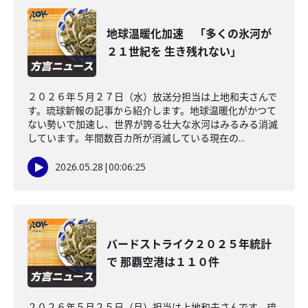
地球温暖化加速 「多くの氷河が
２１世紀を 生き残れない」
２０２６年５月２７日（水）放送分担当は上地和夫さんで
す。琉球新報の記事から紹介します。地球温暖化がかつて
ない勢いで加速し、世界が誇る壮大な氷河はみるみる消滅
しています。年間数百カ所が消滅している現在の...
2026.05.28
|
00:06:25
バードストライク２０２５年統計
で 那覇空港は１１０件
２０２６年５月２５日（月）担当は上地和夫さんです。琉