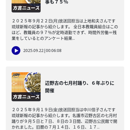
事も７５％
２０２５年９月２２日(月)放送回担当は上地和夫さんです
琉球新報の記事から紹介します。 全日本教職員組合はこの
ほど、教職員の９７％が定時退勤できず、時間外労働＝残
業をしているとのアンケート結果...
2025.09.22
|
00:06:08
辺野古の七月村踊り、６年ぶりに
開催
２０２５年９月１９日(金)放送回担当は中川信子さんです
琉球新報の記事から紹介します。名護市辺野古区の七月村
踊りが９月５日と７日、８日の３日間、辺野古公民館で開
かれました。旧暦の７月１４日、１６日、１７...