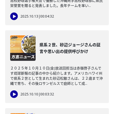
高校野球選手権大会で優勝した沖縄尚学高校野球部に県民
栄誉賞を贈ると発表しました。長年チームを率い...
2025.10.13
|
00:04:32
県系２世、砂辺ジョージさんの証
言や思い出の提供呼びかけ
２０２５年１０月１０日(金)放送回担当は赤嶺啓子さんで
す琉球新報の記事の中から紹介します。アメリカハワイ州
で県系２世として生まれた砂辺松敏さんは、２２歳まで沖
縄で育ち、その後ロサンゼルスで庭師として成...
2025.10.10
|
00:03:32