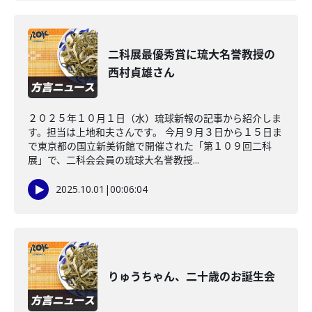
二科展最優秀賞に琉大名誉教授の
西村貞雄さん
２０２５年１０月１日（水）琉球新報の記事から紹介しま
す。担当は上地和夫さんです。 今月９月３日から１５日ま
で東京都の国立新美術館で開催された「第１０９回二科
展」で、二科会会員の琉球大名誉教授...
2025.10.01
|
00:06:04
りゅうちゃん、二十歳のお誕生会