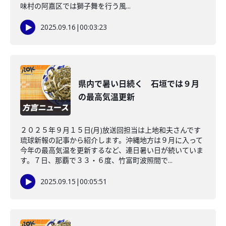
味村の阿嘉区では獅子舞を行う風...
2025.09.16
|
00:03:23
県内で暑い日続く 石垣では９月
の最高気温更新
２０２５年９月１５日(月)放送回担当は上地和夫さんです
琉球新報の記事から紹介します。沖縄地方は９月に入って
今年の最高気温を更新するなど、連日暑い日が続いていま
す。７日、那覇で３３・６度、竹富町波照間で...
2025.09.15
|
00:05:51