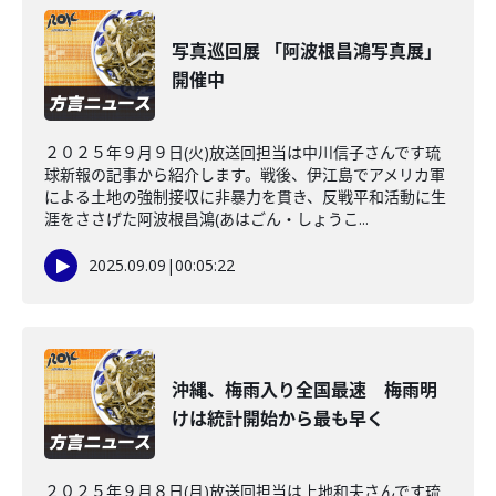
写真巡回展 「阿波根昌鴻写真展」
開催中
２０２５年９月９日(火)放送回担当は中川信子さんです琉
球新報の記事から紹介します。戦後、伊江島でアメリカ軍
による土地の強制接収に非暴力を貫き、反戦平和活動に生
涯をささげた阿波根昌鴻(あはごん・しょうこ...
2025.09.09
|
00:05:22
沖縄、梅雨入り全国最速 梅雨明
けは統計開始から最も早く
２０２５年９月８日(月)放送回担当は上地和夫さんです琉