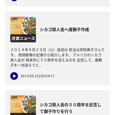
シカゴ県人会へ唐獅子作成
２０１４年９月２３日（火）放送分 担当は伊狩典子さんで
す。 琉球新報の記事から紹介します。 アメリカのシカゴ
県人会が 再来年に５０周年を迎えるのを 記念して、唐獅
子を一対送ろうと...
2014.09.23
|
00:04:17
シカゴ県人会の５０周年を記念し
て獅子作りを行う