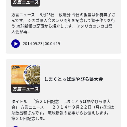
方言ニュース 9月23日 放送分 今日の担当は伊狩典子さ
んです。 シカゴ県人会の５０周年を記念して獅子作りを行
う 琉球新報の記事から紹介します。 アメリカのシカゴ県
人会が再...
2014.09.23
|
00:04:19
しまくとぅば語やびら県大会
タイトル 「第２０回記念 しまくとぅば語やびら県大
会」 方言ニュース ２０１４年９月２２日（月) 担当は
糸数昌和さんです。 琉球新報の記事からお伝えします。
第２０回記念しま...