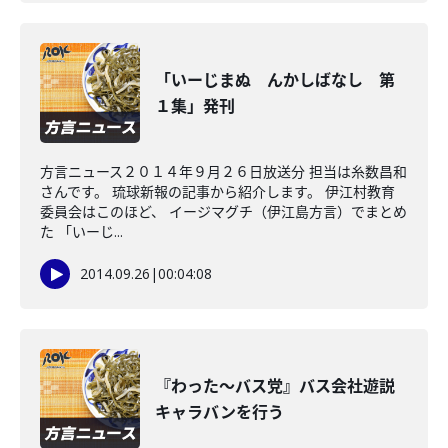
「いーじまぬ んかしばなし 第
１集」発刊
方言ニュース２０１４年９月２６日放送分 担当は糸数昌和
さんです。 琉球新報の記事から紹介します。 伊江村教育
委員会はこのほど、 イージマグチ（伊江島方言）でまとめ
た 「いーじ...
2014.09.26
|
00:04:08
『わった～バス党』バス会社遊説
キャラバンを行う