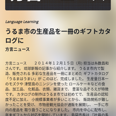
Language Learning
うるま市の生産品を一冊のギフトカタ
ログに
方言ニュース
方言ニュース ２０１４年１２月１５日（月) 担当は糸数昌和
さんです。 琉球新報の記事から紹介します。 うるま市内で製
造、販売される 多彩な生産品を一冊にまとめた ギフトカタログ
「うるまはうまい」が このほど、完成しました。 生産量日本一
のモズクや 津堅島のニンジンを使った ロールケーキなどの食
品、加工品、 化粧品、衣類、雑貨まで、 豊富な品ぞろえが特徴
です。 カタログの制作はうるま市では初めてで、 生産品の認知
度不足に加え、 小規模事業者が多いことから、 販路開拓が難し
かったことを受け、 市物産観光協会が通販を展開し、 一手に市
内の産品を 取り扱うことになりました。 市内を中心に配布し、
年末ギフトから対応を開始しています。 島袋市長は 「社員の多