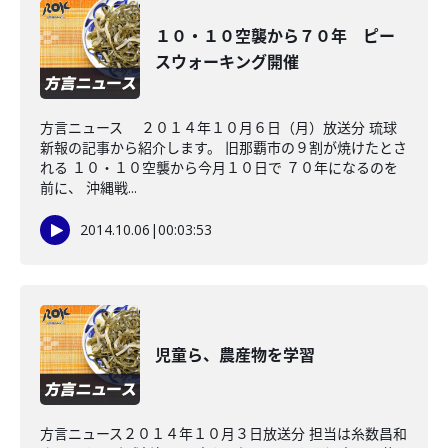
１０・１０空襲から７０年 ピー
スウォーキング開催
方言ニュース ２０１４年１０月６日（月）放送分 琉球
新報の記事から紹介します。 旧那覇市の９割が焼けたとさ
れる １０・１０空襲から今月１０日で ７０年になるのを
前に、 沖縄戦...
2014.10.06
|
00:03:53
児童ら、農産物を学習
方言ニュース２０１４年１０月３日放送分 担当は糸数昌和