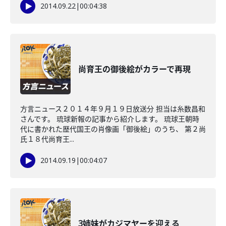
2014.09.22
|
00:04:38
尚育王の御後絵がカラーで再現
方言ニュース２０１４年９月１９日放送分 担当は糸数昌和
さんです。 琉球新報の記事から紹介します。 琉球王朝時
代に書かれた歴代国王の肖像画「御後絵」のうち、 第２尚
氏１８代尚育王...
2014.09.19
|
00:04:07
3姉妹がカジマヤーを迎える