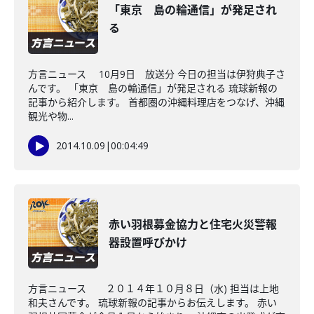
「東京 島の輪通信」が発足され
る
方言ニュース 10月9日 放送分 今日の担当は伊狩典子さ
んです。 「東京 島の輪通信」が発足される 琉球新報の
記事から紹介します。 首都圏の沖縄料理店をつなげ、沖縄
観光や物...
2014.10.09
|
00:04:49
赤い羽根募金協力と住宅火災警報
器設置呼びかけ
方言ニュース ２０１４年１０月８日（水) 担当は上地
和夫さんです。 琉球新報の記事からお伝えします。 赤い