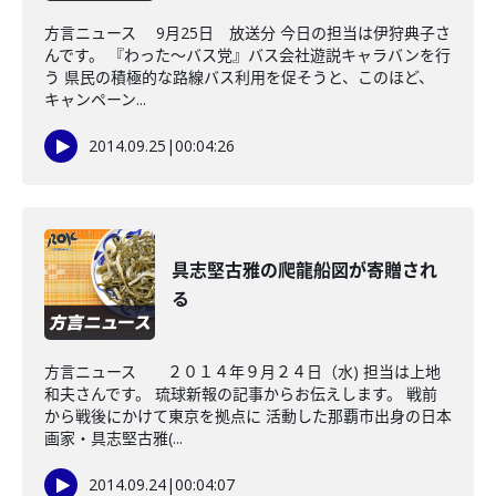
方言ニュース 9月25日 放送分 今日の担当は伊狩典子さ
んです。 『わった～バス党』バス会社遊説キャラバンを行
う 県民の積極的な路線バス利用を促そうと、このほど、
キャンペーン...
2014.09.25
|
00:04:26
具志堅古雅の爬龍船図が寄贈され
る
方言ニュース ２０１４年９月２４日（水) 担当は上地
和夫さんです。 琉球新報の記事からお伝えします。 戦前
から戦後にかけて東京を拠点に 活動した那覇市出身の日本
画家・具志堅古雅(...
2014.09.24
|
00:04:07