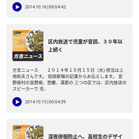
2014.10.16
|
00:04:42
区内放送で児童が音読、３０年以
上続く
方言ニュース ２０１４年１０月１５日（水) 担当は上
地和夫さんです。 琉球新報の記事からお伝えします。 宜
野座村の宜野座、惣慶、漢那の 三つの区では、区内放送の
スピーカーで 児...
2014.10.15
|
00:04:39
深夜徘徊防止へ、高校生のデザイ