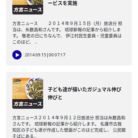
ービスを実施
方言ニュース ２０１４年９月１５日（月）放送分 担
当は、糸数昌和さんです。 琉球新報の記事から紹介しま
す。 敬老の日にちなんで、 伊江村民生委員・児童委員は
このほど、 ...
2014.09.15
|
00:07:17
子ども達が描いたガジュマル伸び
伸びと
方言ニュース２０１４年９月１２日放送分 担当は糸数昌和
さんです。 琉球新報の記事から紹介します。 名護市古我
知区の子ども達が作成した壁画がこのほど完成し、 公民館
そばにある...