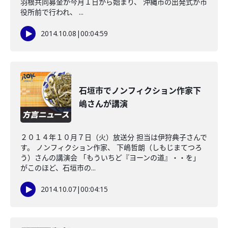
羽根共同募金が今月１日から始まり、 沖縄市の出発式が市
役所前で行われ、 ...
2014.10.08
|
00:04:59
石垣市でノンフィクション作家下
嶋さんが講演
２０１４年１０月７日（火）放送分 担当は伊狩典子さんで
す。 ノンフィクション作家、 下嶋哲朗（しもじまてつろ
う）さんの講演会 「もういちど『ヨーンの道』・・を」
がこのほど、石垣市の...
2014.10.07
|
00:04:15