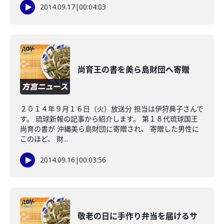
2014.09.17
|
00:04:03
尚育王の書を美ら島財団へ寄贈
２０１４年９月１６日（火）放送分 担当は伊狩典子さんで
す。 琉球新報の記事から紹介します。 第１８代琉球国王
尚育の書が 沖縄美ら島財団に寄贈され、 寄贈した男性に
このほど、 財...
2014.09.16
|
00:03:56
敬老の日に手作り弁当を届けるサ