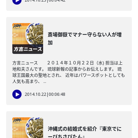
斎場御嶽でマナー守らない人が増
加
方言ニュース ２０１４年１０月２２日（水) 担当は上
地和夫さんです。 琉球新報の記事からお伝えします。 琉
球王国最大の聖地とされ、 近年はパワースポットとしても
人気も高まり、 ...
2014.10.22
|
00:06:48
沖縄式の結婚式を紹介『東京でに
ーびちさびたん』