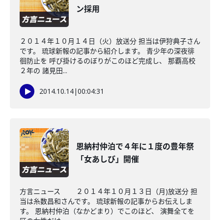
ン採用
２０１４年１０月１４日（火）放送分 担当は伊狩典子さん
です。 琉球新報の記事から紹介します。 青少年の深夜徘
徊防止を 呼び掛けるのぼりがこのほど完成し、 那覇高校
２年の 諸見田...
2014.10.14
|
00:04:31
恩納村仲泊で４年に１度の豊年祭
「女あしび」開催
方言ニュース ２０１４年１０月１３日（月)放送分 担
当は糸数昌和さんです。 琉球新報の記事からお伝えしま
す。 恩納村仲泊（なかどまり）でこのほど、 演舞全てを