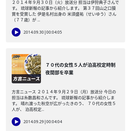
２０１４年９月３０日（火）放送分 担当は伊狩典子さんで
す。 琉球新報の記事から紹介します。 第３７回山之口獏
賞を受賞した 伊是名村出身の 米須盛祐（せいゆう）さん
（７７歳）が ...
2014.09.30
|
00:04:05
７０代の女性５人が泊高校定時制
夜間部を卒業
方言ニュース ２０１４年９月２９日（月）放送分 今日の
担当は糸数昌和さんです。 琉球新報の記事から紹介しま
す。 晴れ渡った秋空が広がったきのう、 ７０代の女性５
人が、 泊高校定...
2014.09.29
|
00:04:04