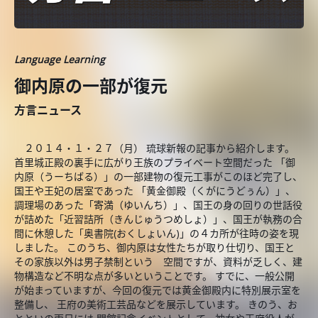
Language Learning
御内原の一部が復元
方言ニュース
２０１４・１・２７（月） 琉球新報の記事から紹介します。
首里城正殿の裏手に広がり王族のプライベート空間だった 「御
内原（うーちばる）」の一部建物の復元工事がこのほど完了し、
国王や王妃の居室であった 「黄金御殿（くがにうどぅん）」、
調理場のあった「寄満（ゆいんち）」、国王の身の回りの世話役
が詰めた「近習詰所（きんじゅうつめしょ）」、国王が執務の合
間に休憩した「奥書院(おくしょいん)」の４カ所が往時の姿を現
しました。 このうち、御内原は女性たちが取り仕切り、国王と
その家族以外は男子禁制という 空間ですが、資料が乏しく、建
物構造など不明な点が多いということです。 すでに、一般公開
が始まっていますが、今回の復元では黄金御殿内に特別展示室を
整備し、 王府の美術工芸品などを展示しています。 きのう、お