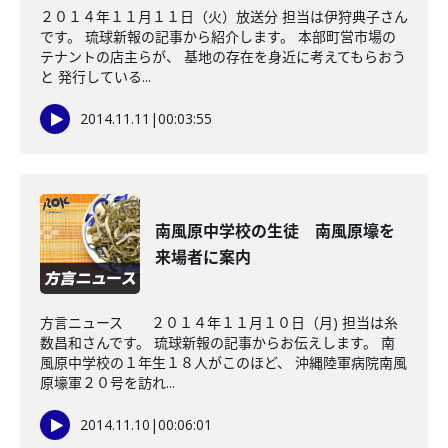
２０１４年１１月１１日（火）放送分 担当は伊狩典子さん
です。 琉球新報の記事から紹介します。 本部町営市場の
テナントの店主らが、 基地の存在を身近に考えてもらおう
と 発行している...
2014.11.11
|
00:03:55
南風原中学校の生徒 南風原壕を
来場者に案内
方言ニュース ２０１４年１１月１０日（月) 担当は糸
数昌和さんです。 琉球新報の記事からお伝えします。 南
風原中学校の１年生１８人がこのほど、 沖縄陸軍病院南風
原壕軍２０号を訪れ...
2014.11.10
|
00:06:01