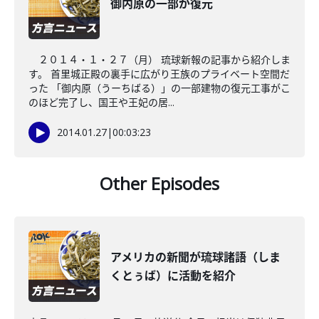
御内原の一部が復元
２０１４・１・２７（月） 琉球新報の記事から紹介しま
す。 首里城正殿の裏手に広がり王族のプライベート空間だ
った 「御内原（うーちばる）」の一部建物の復元工事がこ
のほど完了し、国王や王妃の居...
2014.01.27
|
00:03:23
Other Episodes
アメリカの新聞が琉球諸語（しま
くとぅば）に活動を紹介