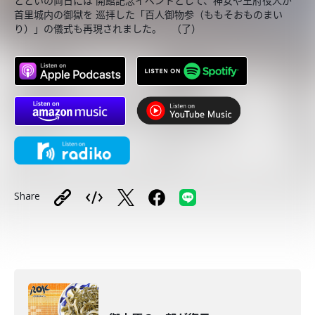
とといの両日には 開館記念イベントとして、神女や王府役人が
首里城内の御獄を 巡拝した「百人御物参（ももそおものまい
り）」の儀式も再現されました。 （了）
Share