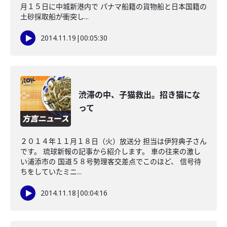
月１５日に中城新港内で パナマ船籍の貨物船と日本国籍の
土砂採取船が衝突し...
2014.11.19
|
00:05:30
渋滞の中、子猫救出。招き猫にな
って
２０１４年１１月１８日（火）放送分 担当は伊狩典子さん
です。 琉球新報の記事から紹介します。 車の往来の激し
い浦添市の 国道５８号勢理客交差点でこのほど、 信号待
ちをしていたミニ...
2014.11.18
|
00:04:16