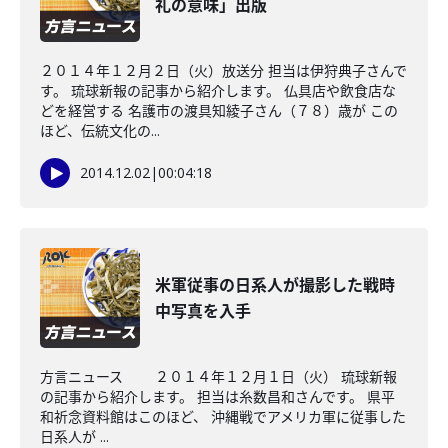
礼の意味」出版
２０１４年１２月２日（火）放送分 担当は伊狩典子さんで
す。 琉球新報の記事から紹介します。 仏具店や飲食店な
どを経営する 名護市の渡具知綾子さん（７８）歳が この
ほど、伝統文化の...
2014.12.02
|
00:04:18
米軍従事の日系人が撮影した戦時
中写真を入手
方言ニュース ２０１４年１２月１日（火） 琉球新報
の記事から紹介します。 担当は糸数昌和さんです。 県平
和祈念資料館はこのほど、 沖縄戦でアメリカ軍に従事した
日系人が ...