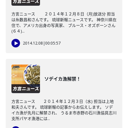
方言ニュース ２０１４年１２月８日（月)放送分 担当
は糸数昌和さんです。 琉球新報ニュースです。 神奈川県在
住で、アメリカ出身の写真家、 ブルース・オズボーンさん
(６４)...
2014.12.08
|
00:05:57
ソデイカ漁解禁！
方言ニュース ２０１４年１２月３日（水) 担当は上地
和夫さんです。 琉球新報の記事からお伝えします。 ソデ
イカ漁が先月に解禁され、 うるま市赤野の石川漁協具志川
支所パヤオ漁港には...