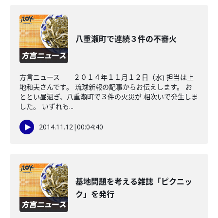
八重瀬町で連続３件の不審火
方言ニュース ２０１４年１１月１２日（水) 担当は上
地和夫さんです。 琉球新報の記事からお伝えします。 お
ととい昼過ぎ、八重瀬町で３件の火災が 相次いで発生しま
した。 いずれも...
2014.11.12
|
00:04:40
基地問題を考える雑誌「ピクニッ
ク」を発行