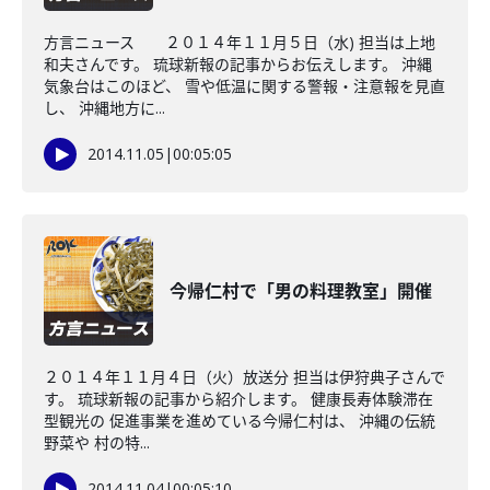
方言ニュース ２０１４年１１月５日（水) 担当は上地
和夫さんです。 琉球新報の記事からお伝えします。 沖縄
気象台はこのほど、 雪や低温に関する警報・注意報を見直
し、 沖縄地方に...
2014.11.05
|
00:05:05
今帰仁村で「男の料理教室」開催
２０１４年１１月４日（火）放送分 担当は伊狩典子さんで
す。 琉球新報の記事から紹介します。 健康長寿体験滞在
型観光の 促進事業を進めている今帰仁村は、 沖縄の伝統
野菜や 村の特...
2014.11.04
|
00:05:10