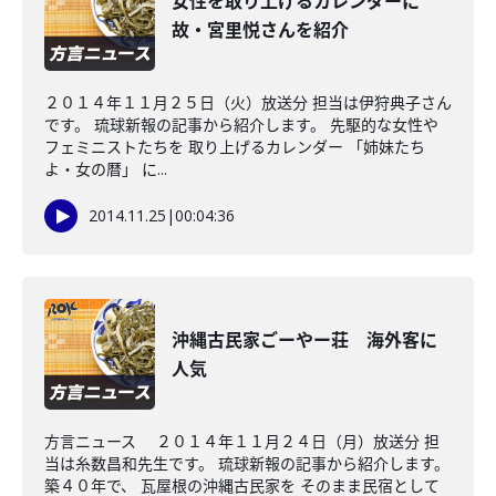
女性を取り上げるカレンダーに
故・宮里悦さんを紹介
２０１４年１１月２５日（火）放送分 担当は伊狩典子さん
です。 琉球新報の記事から紹介します。 先駆的な女性や
フェミニストたちを 取り上げるカレンダー 「姉妹たち
よ・女の暦」 に...
2014.11.25
|
00:04:36
沖縄古民家ごーやー荘 海外客に
人気
方言ニュース ２０１４年１１月２４日（月）放送分 担
当は糸数昌和先生です。 琉球新報の記事から紹介します。
築４０年で、 瓦屋根の沖縄古民家を そのまま民宿として