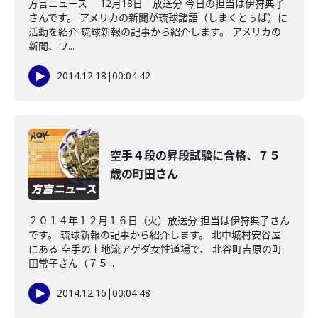
方言ニュース 12月18日 放送分 今日の担当は伊狩典子
さんです。 アメリカの新聞が琉球諸語（しまくとぅば）に
活動を紹介 琉球新報の記事から紹介します。 アメリカの
新聞、ワ...
2014.12.18
|
00:04:42
空手４段の昇段試験に合格、７５
歳の町田さん
２０１４年１２月１６日（火）放送分 担当は伊狩典子さん
です。 琉球新報の記事から紹介します。 北中城村安谷屋
にある 空手の上地流アゲダ女性道場で、 北谷町吉原の町
田常子さん（７５...
2014.12.16
|
00:04:48