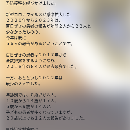
予防接種を呼びかけました。
新型コロナウイルスが感染拡大した
２０２０年から２０２３年は、
百日ぜきの患者の報告が年間２人から２２人と
少なかったものの、
今年は既に
５６人の報告があるということです。
百日ぜきの患者は２０１７年から
全数把握をするようになり、
２０１８年の８４人が過去最多でした。
一方、おとといし２０２２年は
最少の２人でした。
年齢別では、０歳児が８人、
１０歳から１４歳が１７人、
５歳から９歳が１４人と、
子どもの患者が多くなっていますが、
２０歳以上でも１２人の報告がありました。
県感染症対策課は、