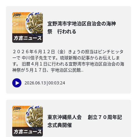
宜野湾市宇地泊区自治会の海神
祭 行われる
２０２６年６月１２日（金）きょうの担当はピンチヒッタ
ーで 中川信子先生です。琉球新報の記事からお伝えしま
す。 旧暦４月１日に行われる宜野湾市宇地泊区自治会の海
神祭が５月１７日、宇地泊区公民館...
2026.06.13
|
00:03:24
東京沖縄県人会 創立７０周年記
念式典開催