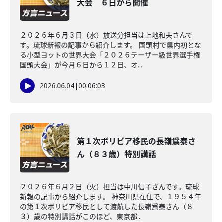
大会 ６日から開催
２０２６年６月３日（水）放送分担当は上地和夫さんで
す。琉球新報の記事から紹介します。 国頭村で県内初とな
る小型ヨットの世界大会「２０２６テーザー級世界選手権
国頭大会」が今月６日から１２日、オ...
2026.06.04
|
00:06:03
第１次ボリビア移民の長嶺爲泰さ
ん（８３歳）特別講話
２０２６年６月２日（火）担当は中川信子さんです。琉球
新報の記事から紹介します。 神奈川県在住で、１９５４年
の第１次ボリビア移民として渡航した長嶺爲泰さん（８
３）歳の特別講話がこのほど、東京都...