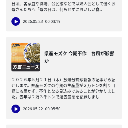
日頃、各家庭や職場、公民館などでは婦人会として働くお
母さんたちへ「母の日は、何もせずにおいしい食...
2026.05.23
|
00:03:19
県産モズク 今期不作 台風が影響
か
２０２６年５月２１日（木）放送分琉球新報の記事から紹
介します。県産モズクの今期の生産量が２万トンを割り目
標にも届かず、不作となる見込みであることが分かりまし
た。去年は２万３千トンで過去最高を記録しまし...
2026.05.22
|
00:05:50