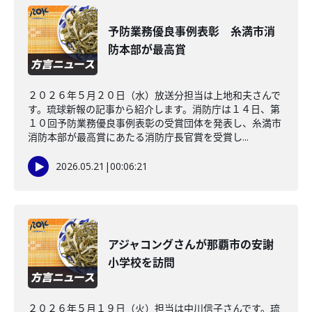
予防業務優良事例表彰 糸満市消
防本部が最高賞
２０２６年５月２０日（水）放送分担当は上地和夫さんで
す。琉球新報の記事から紹介します。消防庁は１４日、第
１０回予防業務優良事例表彰の受賞団体を発表し、糸満市
消防本部が最高賞にあたる消防庁長官賞を受賞し...
2026.05.21
|
00:06:21
アジャコングさんが那覇市の安謝
小学校を訪問
２０２６年５月１９日（火）担当は中川信子さんです。琉