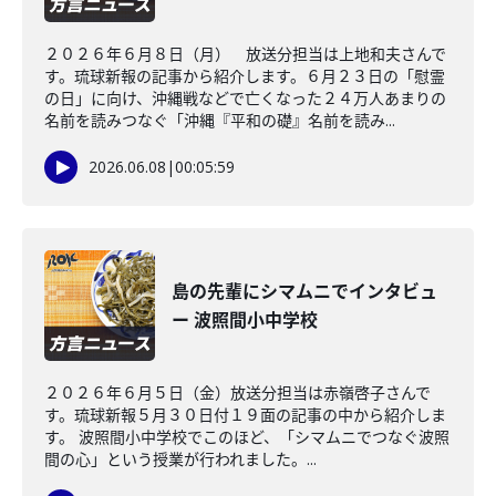
２０２６年６月８日（月） 放送分担当は上地和夫さんで
す。琉球新報の記事から紹介します。６月２３日の「慰霊
の日」に向け、沖縄戦などで亡くなった２４万人あまりの
名前を読みつなぐ「沖縄『平和の礎』名前を読み...
2026.06.08
|
00:05:59
島の先輩にシマムニでインタビュ
ー 波照間小中学校
２０２６年６月５日（金）放送分担当は赤嶺啓子さんで
す。琉球新報５月３０日付１９面の記事の中から紹介しま
す。 波照間小中学校でこのほど、「シマムニでつなぐ波照
間の心」という授業が行われました。...