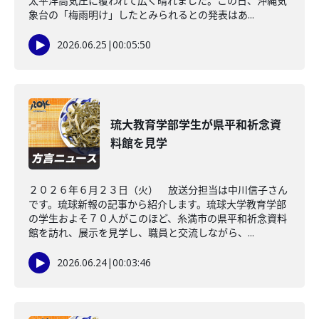
太平洋高気圧に覆われて広く晴れました。この日、沖縄気
象台の「梅雨明け」したとみられるとの発表はあ...
2026.06.25
|
00:05:50
琉大教育学部学生が県平和祈念資
料館を見学
２０２６年６月２３日（火） 放送分担当は中川信子さん
です。琉球新報の記事から紹介します。琉球大学教育学部
の学生およそ７０人がこのほど、糸満市の県平和祈念資料
館を訪れ、展示を見学し、職員と交流しながら、...
2026.06.24
|
00:03:46