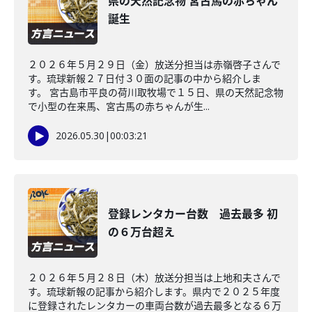
県の天然記念物 宮古馬の赤ちゃん
誕生
２０２６年５月２９日（金）放送分担当は赤嶺啓子さんで
す。琉球新報２７日付３０面の記事の中から紹介しま
す。 宮古島市平良の荷川取牧場で１５日、県の天然記念物
で小型の在来馬、宮古馬の赤ちゃんが生...
2026.05.30
|
00:03:21
登録レンタカー台数 過去最多 初
の６万台超え
２０２６年５月２８日（木）放送分担当は上地和夫さんで
す。琉球新報の記事から紹介します。県内で２０２５年度
に登録されたレンタカーの車両台数が過去最多となる６万