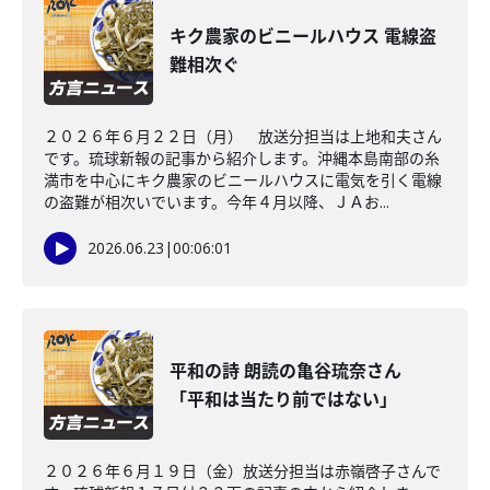
キク農家のビニールハウス 電線盗
難相次ぐ
２０２６年６月２２日（月） 放送分担当は上地和夫さん
です。琉球新報の記事から紹介します。沖縄本島南部の糸
満市を中心にキク農家のビニールハウスに電気を引く電線
の盗難が相次いでいます。今年４月以降、ＪＡお...
2026.06.23
|
00:06:01
平和の詩 朗読の亀谷琉奈さん
「平和は当たり前ではない」
２０２６年６月１９日（金）放送分担当は赤嶺啓子さんで