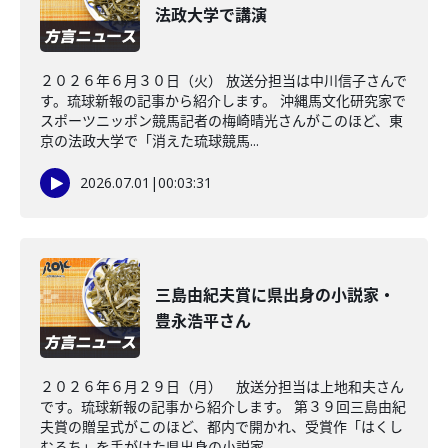
法政大学で講演
２０２６年６月３０日（火） 放送分担当は中川信子さんで
す。琉球新報の記事から紹介します。 沖縄馬文化研究家で
スポーツニッポン競馬記者の梅崎晴光さんがこのほど、東
京の法政大学で「消えた琉球競馬...
2026.07.01
|
00:03:31
三島由紀夫賞に県出身の小説家・
豊永浩平さん
２０２６年６月２９日（月） 放送分担当は上地和夫さん
です。琉球新報の記事から紹介します。 第３９回三島由紀
夫賞の贈呈式がこのほど、都内で開かれ、受賞作「はくし
むるち」を手がけた県出身の小説家...