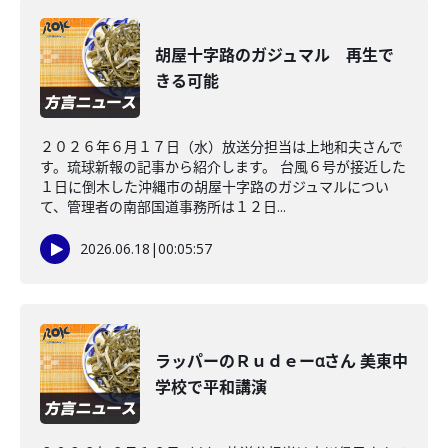
胡屋十字路のガジュマル 再生で
きる可能
２０２６年６月１７日（水）放送分担当は上地和夫さんで
す。琉球新報の記事から紹介します。 台風６号が接近した
１日に倒木した沖縄市の胡屋十字路のガジュマルについ
て、管理者の南部国道事務所は１２日...
2026.06.18
|
00:05:57
ラッパーのＲｕｄｅーαさん 美東中
学校で平和講演