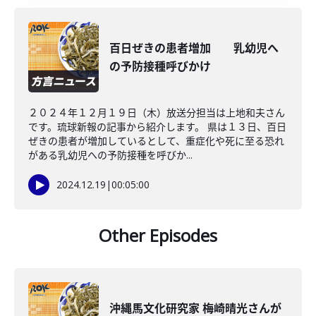
百日ぜきの患者増加 乳幼児へ
の予防接種呼びかけ
２０２４年１２月１９日（木）放送分担当は上地和夫さん
です。琉球新報の記事から紹介します。 県は１３日、百日
ぜきの患者が増加しているとして、重症化や死に至る恐れ
がある乳幼児への予防接種を呼びか...
2024.12.19
|
00:05:00
Other Episodes
沖縄馬文化研究家 梅崎晴光さんが