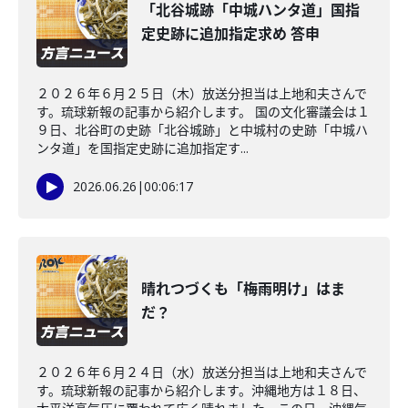
「北谷城跡「中城ハンタ道」国指
定史跡に追加指定求め 答申
２０２６年６月２５日（木）放送分担当は上地和夫さんで
す。琉球新報の記事から紹介します。 国の文化審議会は１
９日、北谷町の史跡「北谷城跡」と中城村の史跡「中城ハ
ンタ道」を国指定史跡に追加指定す...
2026.06.26
|
00:06:17
晴れつづくも「梅雨明け」はま
だ？
２０２６年６月２４日（水）放送分担当は上地和夫さんで
す。琉球新報の記事から紹介します。沖縄地方は１８日、