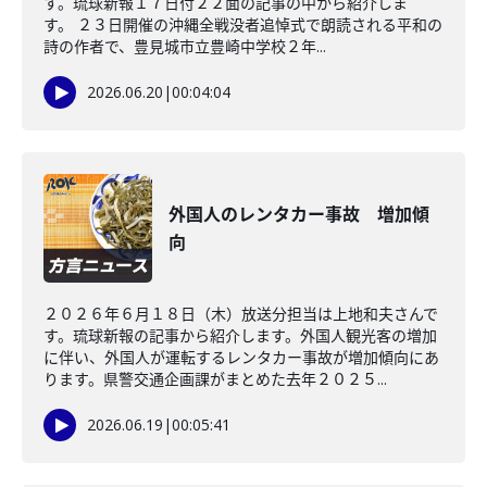
す。琉球新報１７日付２２面の記事の中から紹介しま
す。 ２３日開催の沖縄全戦没者追悼式で朗読される平和の
詩の作者で、豊見城市立豊崎中学校２年...
2026.06.20
|
00:04:04
外国人のレンタカー事故 増加傾
向
２０２６年６月１８日（木）放送分担当は上地和夫さんで
す。琉球新報の記事から紹介します。外国人観光客の増加
に伴い、外国人が運転するレンタカー事故が増加傾向にあ
ります。県警交通企画課がまとめた去年２０２５...
2026.06.19
|
00:05:41