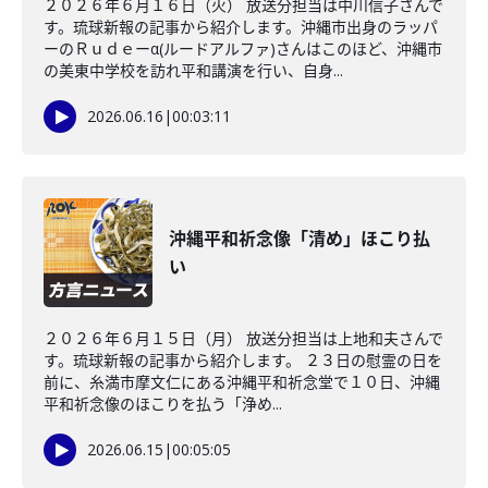
２０２６年６月１６日（火） 放送分担当は中川信子さんで
す。琉球新報の記事から紹介します。沖縄市出身のラッパ
ーのＲｕｄｅーα(ルードアルファ)さんはこのほど、沖縄市
の美東中学校を訪れ平和講演を行い、自身...
2026.06.16
|
00:03:11
沖縄平和祈念像「清め」ほこり払
い
２０２６年６月１５日（月） 放送分担当は上地和夫さんで
す。琉球新報の記事から紹介します。 ２３日の慰霊の日を
前に、糸満市摩文仁にある沖縄平和祈念堂で１０日、沖縄
平和祈念像のほこりを払う「浄め...
2026.06.15
|
00:05:05