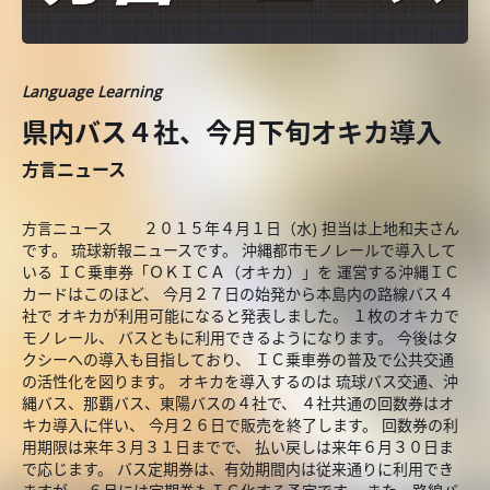
Language Learning
県内バス４社、今月下旬オキカ導入
方言ニュース
方言ニュース ２０１５年４月１日（水) 担当は上地和夫さん
です。 琉球新報ニュースです。 沖縄都市モノレールで導入して
いる ＩＣ乗車券「ＯＫＩＣＡ（オキカ）」を 運営する沖縄ＩＣ
カードはこのほど、 今月２７日の始発から本島内の路線バス４
社で オキカが利用可能になると発表しました。 １枚のオキカで
モノレール、 バスともに利用できるようになります。 今後はタ
クシーへの導入も目指しており、 ＩＣ乗車券の普及で公共交通
の活性化を図ります。 オキカを導入するのは 琉球バス交通、沖
縄バス、那覇バス、東陽バスの４社で、 ４社共通の回数券はオ
キカ導入に伴い、 今月２６日で販売を終了します。 回数券の利
用期限は来年３月３１日までで、 払い戻しは来年６月３０日ま
で応じます。 バス定期券は、有効期間内は従来通りに利用でき