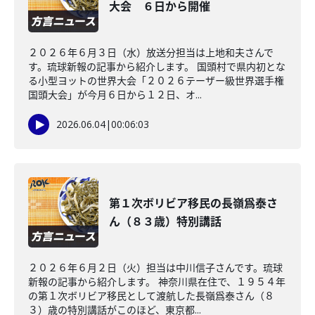
大会 ６日から開催
２０２６年６月３日（水）放送分担当は上地和夫さんで
す。琉球新報の記事から紹介します。 国頭村で県内初とな
る小型ヨットの世界大会「２０２６テーザー級世界選手権
国頭大会」が今月６日から１２日、オ...
2026.06.04
|
00:06:03
第１次ボリビア移民の長嶺爲泰さ
ん（８３歳）特別講話
２０２６年６月２日（火）担当は中川信子さんです。琉球
新報の記事から紹介します。 神奈川県在住で、１９５４年
の第１次ボリビア移民として渡航した長嶺爲泰さん（８
３）歳の特別講話がこのほど、東京都...