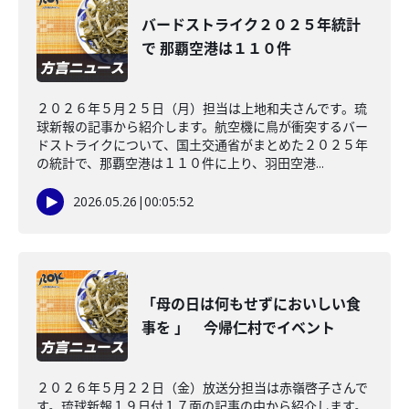
バードストライク２０２５年統計
で 那覇空港は１１０件
２０２６年５月２５日（月）担当は上地和夫さんです。琉
球新報の記事から紹介します。航空機に鳥が衝突するバー
ドストライクについて、国土交通省がまとめた２０２５年
の統計で、那覇空港は１１０件に上り、羽田空港...
2026.05.26
|
00:05:52
「母の日は何もせずにおいしい食
事を 」 今帰仁村でイベント
２０２６年５月２２日（金）放送分担当は赤嶺啓子さんで
す。琉球新報１９日付１７面の記事の中から紹介します。