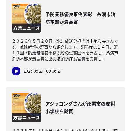
予防業務優良事例表彰 糸満市消
防本部が最高賞
２０２６年５月２０日（水）放送分担当は上地和夫さんで
す。琉球新報の記事から紹介します。消防庁は１４日、第
１０回予防業務優良事例表彰の受賞団体を発表し、糸満市
消防本部が最高賞にあたる消防庁長官賞を受賞し...
2026.05.21
|
00:06:21
アジャコングさんが那覇市の安謝
小学校を訪問
２０２６年５月１９日（火）担当は中川信子さんです。琉