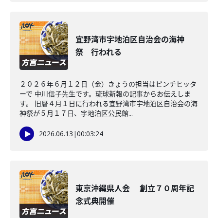
宜野湾市宇地泊区自治会の海神
祭 行われる
２０２６年６月１２日（金）きょうの担当はピンチヒッタ
ーで 中川信子先生です。琉球新報の記事からお伝えしま
す。 旧暦４月１日に行われる宜野湾市宇地泊区自治会の海
神祭が５月１７日、宇地泊区公民館...
2026.06.13
|
00:03:24
東京沖縄県人会 創立７０周年記
念式典開催