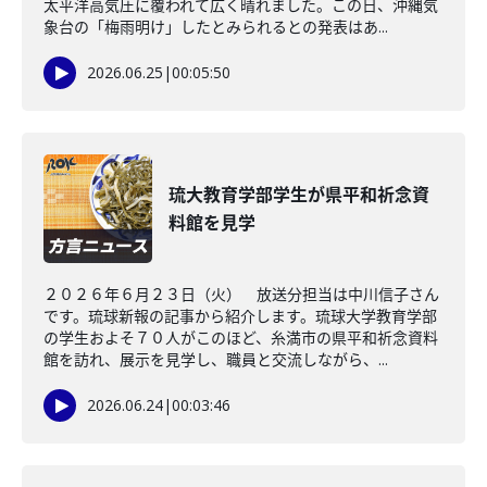
太平洋高気圧に覆われて広く晴れました。この日、沖縄気
象台の「梅雨明け」したとみられるとの発表はあ...
2026.06.25
|
00:05:50
琉大教育学部学生が県平和祈念資
料館を見学
２０２６年６月２３日（火） 放送分担当は中川信子さん
です。琉球新報の記事から紹介します。琉球大学教育学部
の学生およそ７０人がこのほど、糸満市の県平和祈念資料
館を訪れ、展示を見学し、職員と交流しながら、...
2026.06.24
|
00:03:46