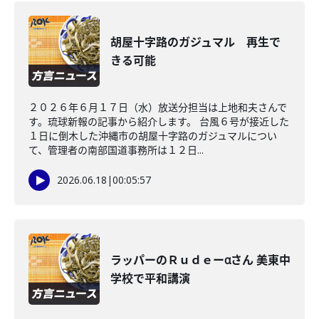
胡屋十字路のガジュマル 再生で
きる可能
２０２６年６月１７日（水）放送分担当は上地和夫さんで
す。琉球新報の記事から紹介します。 台風６号が接近した
１日に倒木した沖縄市の胡屋十字路のガジュマルについ
て、管理者の南部国道事務所は１２日...
2026.06.18
|
00:05:57
ラッパーのＲｕｄｅーαさん 美東中
学校で平和講演