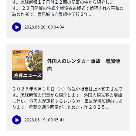
す。琉球新報１７日付２２面の記事の中から紹介しま
す。 ２３日開催の沖縄全戦没者追悼式で朗読される平和の
詩の作者で、豊見城市立豊崎中学校２年...
2026.06.20
|
00:04:04
外国人のレンタカー事故 増加傾
向
２０２６年６月１８日（木）放送分担当は上地和夫さんで
す。琉球新報の記事から紹介します。外国人観光客の増加
に伴い、外国人が運転するレンタカー事故が増加傾向にあ
ります。県警交通企画課がまとめた去年２０２５...
2026.06.19
|
00:05:41