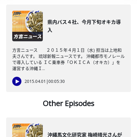
県内バス４社、今月下旬オキカ導
入
方言ニュース ２０１５年４月１日（水) 担当は上地和
夫さんです。 琉球新報ニュースです。 沖縄都市モノレール
で導入している ＩＣ乗車券「ＯＫＩＣＡ（オキカ）」を
運営する沖縄Ｉ...
2015.04.01
|
00:05:30
Other Episodes
沖縄馬文化研究家 梅崎晴光さんが