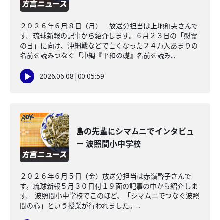
２０２６年６月８日（月） 放送分担当は上地和夫さんで
す。琉球新報の記事から紹介します。６月２３日の「慰霊
の日」に向け、沖縄戦などで亡くなった２４万人あまりの
名前を読みつなぐ「沖縄『平和の礎』名前を読み...
2026.06.08
|
00:05:59
島の先輩にシマムニでインタビュ
ー 波照間小中学校
２０２６年６月５日（金）放送分担当は赤嶺啓子さんで
す。琉球新報５月３０日付１９面の記事の中から紹介しま
す。 波照間小中学校でこのほど、「シマムニでつなぐ波照
間の心」という授業が行われました。...