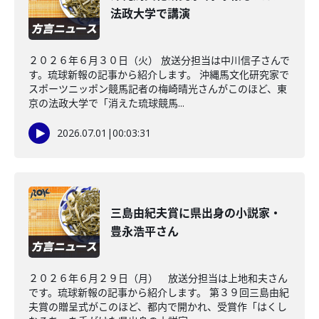
法政大学で講演
２０２６年６月３０日（火） 放送分担当は中川信子さんで
す。琉球新報の記事から紹介します。 沖縄馬文化研究家で
スポーツニッポン競馬記者の梅崎晴光さんがこのほど、東
京の法政大学で「消えた琉球競馬...
2026.07.01
|
00:03:31
三島由紀夫賞に県出身の小説家・
豊永浩平さん
２０２６年６月２９日（月） 放送分担当は上地和夫さん
です。琉球新報の記事から紹介します。 第３９回三島由紀
夫賞の贈呈式がこのほど、都内で開かれ、受賞作「はくし