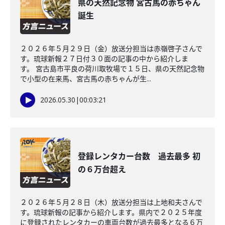
県の天然記念物 宮古馬の赤ちゃん
誕生
２０２６年５月２９日（金）放送分担当は赤嶺啓子さんで
す。琉球新報２７日付３０面の記事の中から紹介しま
す。 宮古島市平良の荷川取牧場で１５日、県の天然記念物
で小型の在来馬、宮古馬の赤ちゃんが生...
2026.05.30
|
00:03:21
登録レンタカー台数 過去最多 初
の６万台超え
２０２６年５月２８日（木）放送分担当は上地和夫さんで
す。琉球新報の記事から紹介します。県内で２０２５年度
に登録されたレンタカーの車両台数が過去最多となる６万