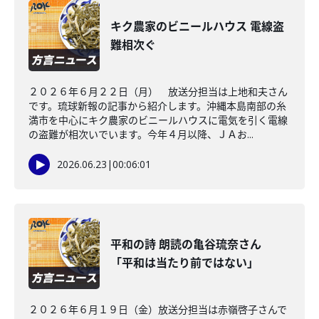
キク農家のビニールハウス 電線盗
難相次ぐ
２０２６年６月２２日（月） 放送分担当は上地和夫さん
です。琉球新報の記事から紹介します。沖縄本島南部の糸
満市を中心にキク農家のビニールハウスに電気を引く電線
の盗難が相次いでいます。今年４月以降、ＪＡお...
2026.06.23
|
00:06:01
平和の詩 朗読の亀谷琉奈さん
「平和は当たり前ではない」
２０２６年６月１９日（金）放送分担当は赤嶺啓子さんで