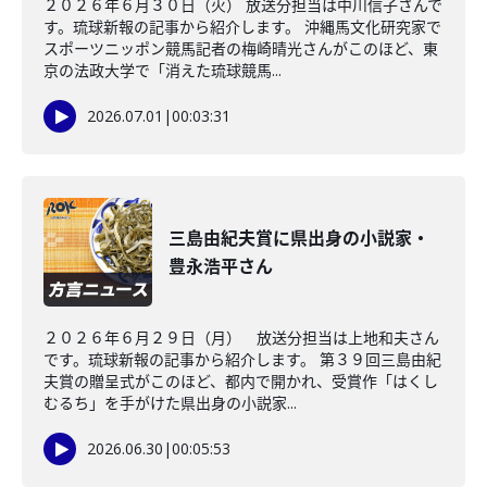
２０２６年６月３０日（火） 放送分担当は中川信子さんで
す。琉球新報の記事から紹介します。 沖縄馬文化研究家で
スポーツニッポン競馬記者の梅崎晴光さんがこのほど、東
京の法政大学で「消えた琉球競馬...
2026.07.01
|
00:03:31
三島由紀夫賞に県出身の小説家・
豊永浩平さん
２０２６年６月２９日（月） 放送分担当は上地和夫さん
です。琉球新報の記事から紹介します。 第３９回三島由紀
夫賞の贈呈式がこのほど、都内で開かれ、受賞作「はくし
むるち」を手がけた県出身の小説家...
2026.06.30
|
00:05:53