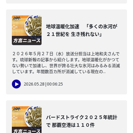
地球温暖化加速 「多くの氷河が
２１世紀を 生き残れない」
２０２６年５月２７日（水）放送分担当は上地和夫さんで
す。琉球新報の記事から紹介します。地球温暖化がかつて
ない勢いで加速し、世界が誇る壮大な氷河はみるみる消滅
しています。年間数百カ所が消滅している現在の...
2026.05.28
|
00:06:25
バードストライク２０２５年統計
で 那覇空港は１１０件