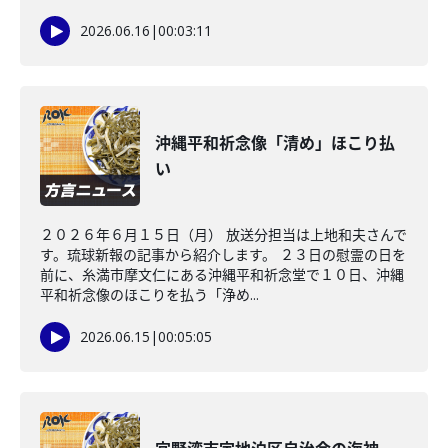
2026.06.16
|
00:03:11
沖縄平和祈念像「清め」ほこり払
い
２０２６年６月１５日（月） 放送分担当は上地和夫さんで
す。琉球新報の記事から紹介します。 ２３日の慰霊の日を
前に、糸満市摩文仁にある沖縄平和祈念堂で１０日、沖縄
平和祈念像のほこりを払う「浄め...
2026.06.15
|
00:05:05