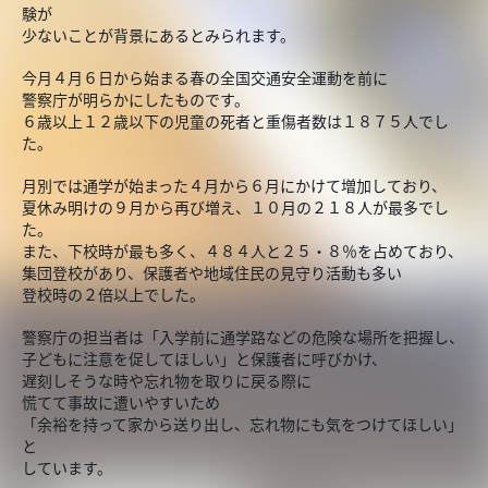
験が
少ないことが背景にあるとみられます。
今月４月６日から始まる春の全国交通安全運動を前に
警察庁が明らかにしたものです。
６歳以上１２歳以下の児童の死者と重傷者数は１８７５人でし
た。
月別では通学が始まった４月から６月にかけて増加しており、
夏休み明けの９月から再び増え、１０月の２１８人が最多でし
た。
また、下校時が最も多く、４８４人と２５・８％を占めており、
集団登校があり、保護者や地域住民の見守り活動も多い
登校時の２倍以上でした。
警察庁の担当者は「入学前に通学路などの危険な場所を把握し、
子どもに注意を促してほしい」と保護者に呼びかけ、
遅刻しそうな時や忘れ物を取りに戻る際に
慌てて事故に遭いやすいため
「余裕を持って家から送り出し、忘れ物にも気をつけてほしい」
と
しています。