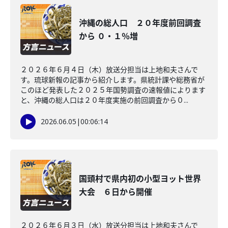
沖縄の総人口 ２０年度前回調査
から ０・１％増
２０２６年６月４日（木）放送分担当は上地和夫さんで
す。琉球新報の記事から紹介します。県統計課や総務省が
このほど発表した２０２５年国勢調査の速報値によります
と、沖縄の総人口は２０年度実施の前回調査から０...
2026.06.05
|
00:06:14
国頭村で県内初の小型ヨット世界
大会 ６日から開催
２０２６年６月３日（水）放送分担当は上地和夫さんで