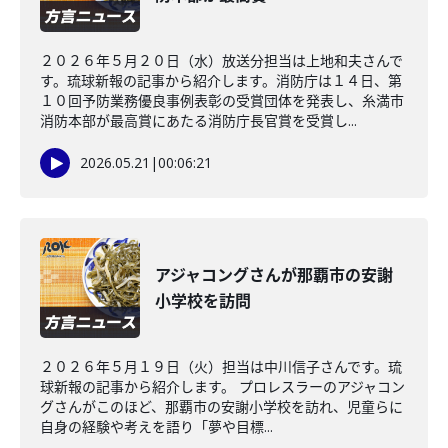
２０２６年５月２０日（水）放送分担当は上地和夫さんで
す。琉球新報の記事から紹介します。消防庁は１４日、第
１０回予防業務優良事例表彰の受賞団体を発表し、糸満市
消防本部が最高賞にあたる消防庁長官賞を受賞し...
2026.05.21
|
00:06:21
アジャコングさんが那覇市の安謝
小学校を訪問
２０２６年５月１９日（火）担当は中川信子さんです。琉
球新報の記事から紹介します。 プロレスラーのアジャコン
グさんがこのほど、那覇市の安謝小学校を訪れ、児童らに
自身の経験や考えを語り「夢や目標...