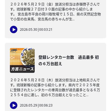
２０２６年５月２９日（金）放送分担当は赤嶺啓子さんで
す。琉球新報２７日付３０面の記事の中から紹介しま
す。 宮古島市平良の荷川取牧場で１５日、県の天然記念物
で小型の在来馬、宮古馬の赤ちゃんが生...
2026.05.30
|
00:03:21
登録レンタカー台数 過去最多 初
の６万台超え
２０２６年５月２８日（木）放送分担当は上地和夫さんで
す。琉球新報の記事から紹介します。県内で２０２５年度
に登録されたレンタカーの車両台数が過去最多となる６万
２５５４台に達し、初の６万台超えとなったこと...
2026.05.29
|
00:06:23