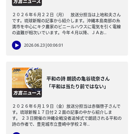
２０２６年６月２２日（月） 放送分担当は上地和夫さん
です。琉球新報の記事から紹介します。沖縄本島南部の糸
満市を中心にキク農家のビニールハウスに電気を引く電線
の盗難が相次いでいます。今年４月以降、ＪＡお...
2026.06.23
|
00:06:01
平和の詩 朗読の亀谷琉奈さん
「平和は当たり前ではない」
２０２６年６月１９日（金）放送分担当は赤嶺啓子さんで
す。琉球新報１７日付２２面の記事の中から紹介しま
す。 ２３日開催の沖縄全戦没者追悼式で朗読される平和の
詩の作者で、豊見城市立豊崎中学校２年...