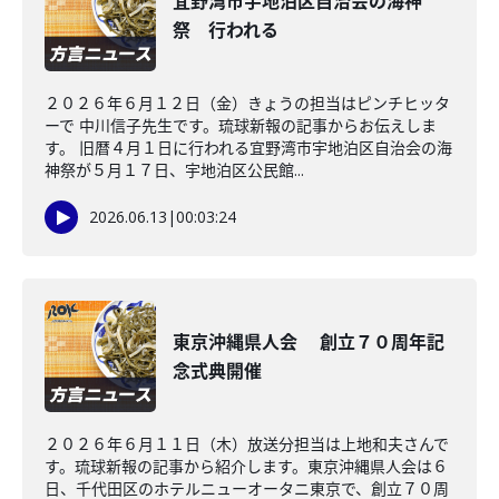
宜野湾市宇地泊区自治会の海神
祭 行われる
２０２６年６月１２日（金）きょうの担当はピンチヒッタ
ーで 中川信子先生です。琉球新報の記事からお伝えしま
す。 旧暦４月１日に行われる宜野湾市宇地泊区自治会の海
神祭が５月１７日、宇地泊区公民館...
2026.06.13
|
00:03:24
東京沖縄県人会 創立７０周年記
念式典開催
２０２６年６月１１日（木）放送分担当は上地和夫さんで
す。琉球新報の記事から紹介します。東京沖縄県人会は６
日、千代田区のホテルニューオータニ東京で、創立７０周