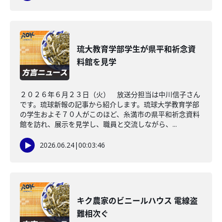
琉大教育学部学生が県平和祈念資
料館を見学
２０２６年６月２３日（火） 放送分担当は中川信子さん
です。琉球新報の記事から紹介します。琉球大学教育学部
の学生およそ７０人がこのほど、糸満市の県平和祈念資料
館を訪れ、展示を見学し、職員と交流しながら、...
2026.06.24
|
00:03:46
キク農家のビニールハウス 電線盗
難相次ぐ