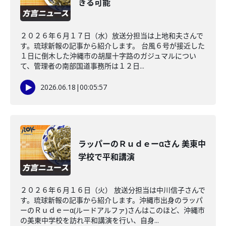
きる可能
２０２６年６月１７日（水）放送分担当は上地和夫さんで
す。琉球新報の記事から紹介します。 台風６号が接近した
１日に倒木した沖縄市の胡屋十字路のガジュマルについ
て、管理者の南部国道事務所は１２日...
2026.06.18
|
00:05:57
ラッパーのＲｕｄｅーαさん 美東中
学校で平和講演
２０２６年６月１６日（火） 放送分担当は中川信子さんで
す。琉球新報の記事から紹介します。沖縄市出身のラッパ
ーのＲｕｄｅーα(ルードアルファ)さんはこのほど、沖縄市
の美東中学校を訪れ平和講演を行い、自身...