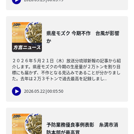
県産モズク 今期不作 台風が影響
か
２０２６年５月２１日（木）放送分琉球新報の記事から紹
介します。県産モズクの今期の生産量が２万トンを割り目
標にも届かず、不作となる見込みであることが分かりまし
た。去年は２万３千トンで過去最高を記録しまし...
2026.05.22
|
00:05:50
予防業務優良事例表彰 糸満市消
防本部が最高賞