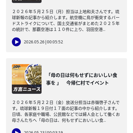
２０２６年５月２５日（月）担当は上地和夫さんです。琉
球新報の記事から紹介します。航空機に鳥が衝突するバー
ドストライクについて、国土交通省がまとめた２０２５年
の統計で、那覇空港は１１０件に上り、羽田空港...
2026.05.26
|
00:05:52
「母の日は何もせずにおいしい食
事を 」 今帰仁村でイベント
２０２６年５月２２日（金）放送分担当は赤嶺啓子さんで
す。琉球新報１９日付１７面の記事の中から紹介します。
日頃、各家庭や職場、公民館などでは婦人会として働くお
母さんたちへ「母の日は、何もせずにおいしい食...
2026.05.23
|
00:03:19