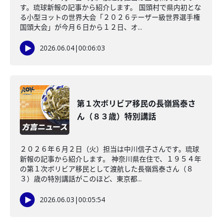
す。琉球新報の記事から紹介します。 国頭村で県内初とな
る小型ヨットの世界大会「２０２６テーザー級世界選手権
国頭大会」が今月６日から１２日、オ...
2026.06.04
|
00:06:03
第１次ボリビア移民の長嶺爲泰さ
ん（８３歳）特別講話
２０２６年６月２日（火）担当は中川信子さんです。琉球
新報の記事から紹介します。 神奈川県在住で、１９５４年
の第１次ボリビア移民として渡航した長嶺爲泰さん（８
３）歳の特別講話がこのほど、東京都...
2026.06.03
|
00:05:54