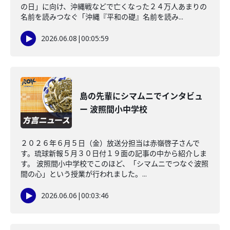
の日」に向け、沖縄戦などで亡くなった２４万人あまりの
名前を読みつなぐ「沖縄『平和の礎』名前を読み...
2026.06.08
|
00:05:59
島の先輩にシマムニでインタビュ
ー 波照間小中学校
２０２６年６月５日（金）放送分担当は赤嶺啓子さんで
す。琉球新報５月３０日付１９面の記事の中から紹介しま
す。 波照間小中学校でこのほど、「シマムニでつなぐ波照
間の心」という授業が行われました。...
2026.06.06
|
00:03:46