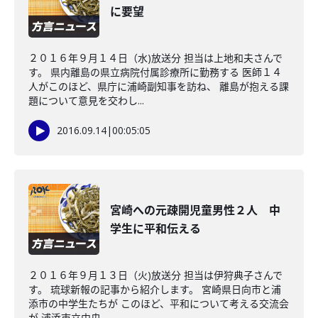
に要望
２０１６年９月１４日（水)放送分 担当は上地和夫さんで
す。 県内離島の県立病院付属診療所に勤務する 医師１４
人がこのほど、県庁に浦崎副知事を訪ね、 離島が抱える課
題について意見を交わし...
2016.09.14
|
00:05:05
宮崎への元疎開児童男性２人 中
学生に平和伝える
２０１６年９月１３日（火)放送分 担当は伊狩典子さんで
す。 琉球新報の記事から紹介します。 宮崎県日向市と浦
添市の中学生たちが このほど、平和について考える交流会
が 浦添市立中央...