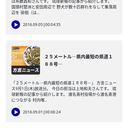
は糸数昌和さんです。 琉球新報の記事から紹介します。
国頭村楚洲と安田周辺で 野犬が数十匹群れをなして集落周
辺を 徘徊（は...
2016.09.05
|
00:04:35
２５メートル―県内最短の県道１
８８号―
「２５メートル―県内最短の県道１８８号―」 方言ニュー
ス9月1日(木)放送分。 今日の担当は上地和夫さんです。 琉
球新報の記事から紹介します。 渡名喜村役場から渡名喜港
につながる 村内唯...
2016.09.01
|
00:06:24