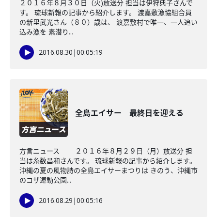
２０１６年８月３０日（火)放送分 担当は伊狩典子さんで
す。 琉球新報の記事から紹介します。 渡嘉敷漁協組合員
の新里武光さん（８０）歳は、 渡嘉敷村で唯一、一人追い
込み漁を 素潜り...
2016.08.30
|
00:05:19
全島エイサー 最終日を迎える
方言ニュース ２０１６年８月２９日（月）放送分 担
当は糸数昌和さんです。 琉球新報の記事から紹介します。
沖縄の夏の風物詩の全島エイサーまつりは きのう、沖縄市
のコザ運動公園...
2016.08.29
|
00:05:16