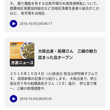
す。 競り機能を有する泊魚市場の糸満漁港移転について、
那覇地区漁業協同組合など泊地区漁業生産者６組合がこの
ほど、 魚市場を泊地区...
2016.10.05
|
00:06:17
大阪出身・船橋さん 三線の魅力
詰まった店オープン
２０１６年１０月４日（火)放送分 担当は伊狩典子さんで
す。 琉球新報の記事から紹介します。 大阪出身で、伊江
島在住５年の船橋美和子さん（２８）歳が、 伊江島で唯
一、三線の修理調整や...
2016.10.04
|
00:05:41