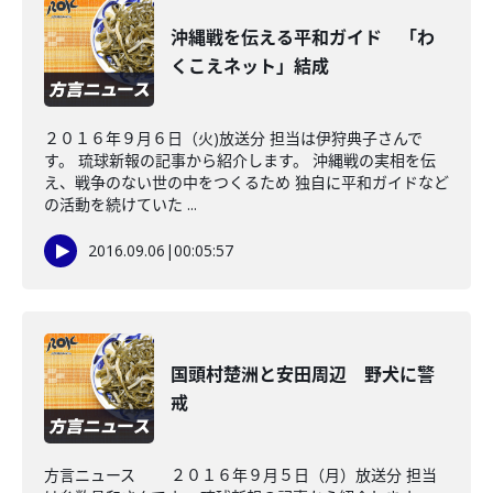
沖縄戦を伝える平和ガイド 「わ
くこえネット」結成
２０１６年９月６日（火)放送分 担当は伊狩典子さんで
す。 琉球新報の記事から紹介します。 沖縄戦の実相を伝
え、戦争のない世の中をつくるため 独自に平和ガイドなど
の活動を続けていた ...
2016.09.06
|
00:05:57
国頭村楚洲と安田周辺 野犬に警
戒
方言ニュース ２０１６年９月５日（月）放送分 担当