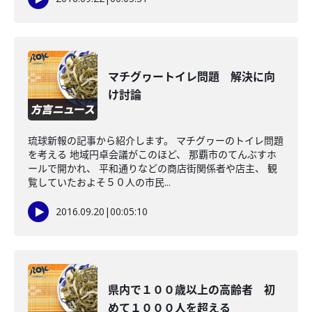
マチグヮートイレ問題 解決に向
け討論
琉球新報の記事から紹介します。 マチグヮーのトイレ問題
を考える 地域円卓会議がこのほど、 那覇市のてんぶすホ
ールで開かれ、 平和通りなどの商店街関係者や店主、 観
覧していたおよそ５０人の市民...
2016.09.20
|
00:05:10
県内で１００歳以上の高齢者 初
めて１０００人を超える