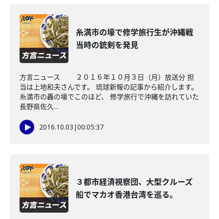
糸満市の壕で修学旅行生が沖縄戦
当時の銃剣を発見
方言ニュース ２０１６年１０月３日（月）放送分 担
当は上地和夫さんです。 琉球新報の記事から紹介します。
糸満市の轟の壕でこのほど、 修学旅行で沖縄を訪れていた
長野県佐久...
2016.10.03
|
00:05:37
３都市経済視察団、大型クルーズ
船でマカオ香港台湾を巡る。