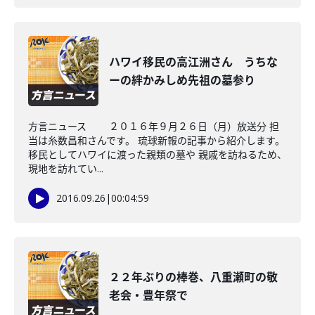
ハワイ移民の高江洲さん うちな
ーの絆かみしめ先祖の墓参り
方言ニュース ２０１６年９月２６日（月）放送分 担
当は糸数昌和さんです。 琉球新報の記事から紹介します。
移民としてハワイに渡った親類の墓や 親戚を訪ねるため、
現地を訪れてい...
2016.09.26
|
00:04:59
２２年ぶりの棒巻、八重瀬町の敬
老会・豊年祭で