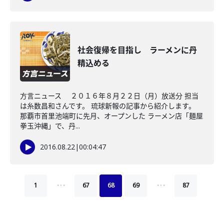
社会復帰を目指し ラーメンに丹
精込める
方言ニュース ２０１６年８月２２日（月）放送分 担当
は糸数昌和さんです。 琉球新報の記事から紹介します。
那覇市首里池端町に先月、オープンした ラーメン店「麺屋
拳玉沖縄」で、丹...
2016.08.22
|
00:04:47
…
…
1
67
68
69
87