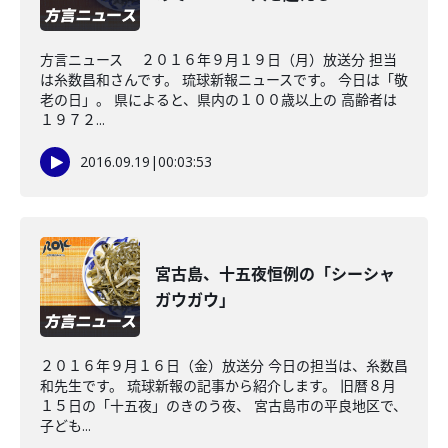
方言ニュース ２０１６年９月１９日（月）放送分 担当
は糸数昌和さんです。 琉球新報ニュースです。 今日は「敬
老の日」。 県によると、県内の１００歳以上の 高齢者は
１９７２...
2016.09.19
|
00:03:53
宮古島、十五夜恒例の「シーシャ
ガウガウ」
２０１６年９月１６日（金）放送分 今日の担当は、糸数昌
和先生です。 琉球新報の記事から紹介します。 旧暦８月
１５日の「十五夜」のきのう夜、 宮古島市の平良地区で、
子ども...