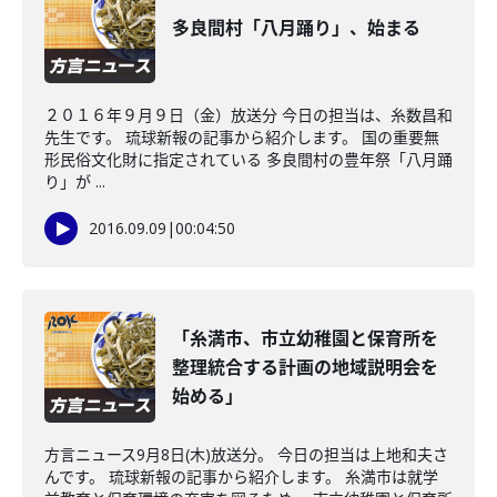
多良間村「八月踊り」、始まる
２０１６年９月９日（金）放送分 今日の担当は、糸数昌和
先生です。 琉球新報の記事から紹介します。 国の重要無
形民俗文化財に指定されている 多良間村の豊年祭「八月踊
り」が ...
2016.09.09
|
00:04:50
「糸満市、市立幼稚園と保育所を
整理統合する計画の地域説明会を
始める」
方言ニュース9月8日(木)放送分。 今日の担当は上地和夫さ
んです。 琉球新報の記事から紹介します。 糸満市は就学