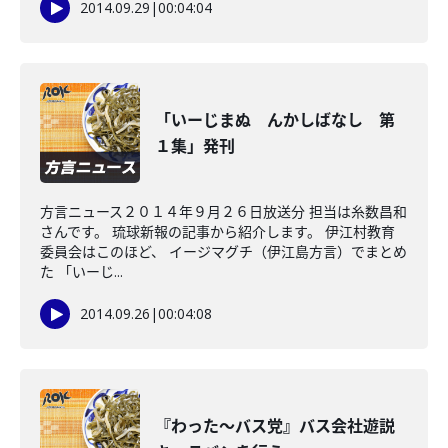
2014.09.29
|
00:04:04
「いーじまぬ んかしばなし 第
１集」発刊
方言ニュース２０１４年９月２６日放送分 担当は糸数昌和
さんです。 琉球新報の記事から紹介します。 伊江村教育
委員会はこのほど、 イージマグチ（伊江島方言）でまとめ
た 「いーじ...
2014.09.26
|
00:04:08
『わった～バス党』バス会社遊説