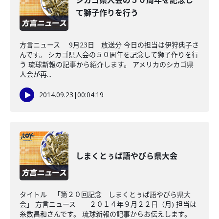
シカゴ県人会の５０周年を記念し
て獅子作りを行う
方言ニュース 9月23日 放送分 今日の担当は伊狩典子さ
んです。 シカゴ県人会の５０周年を記念して獅子作りを行
う 琉球新報の記事から紹介します。 アメリカのシカゴ県
人会が再...
2014.09.23
|
00:04:19
しまくとぅば語やびら県大会
タイトル 「第２０回記念 しまくとぅば語やびら県大
会」 方言ニュース ２０１４年９月２２日（月) 担当は
糸数昌和さんです。 琉球新報の記事からお伝えします。