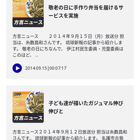
敬老の日に手作り弁当を届けるサ
ービスを実施
方言ニュース ２０１４年９月１５日（月）放送分 担
当は、糸数昌和さんです。 琉球新報の記事から紹介しま
す。 敬老の日にちなんで、 伊江村民生委員・児童委員は
このほど、 ...
2014.09.15
|
00:07:17
子ども達が描いたガジュマル伸び
伸びと
方言ニュース２０１４年９月１２日放送分 担当は糸数昌和
さんです。 琉球新報の記事から紹介します。 名護市古我