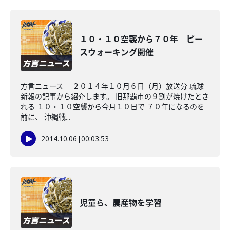
１０・１０空襲から７０年 ピー
スウォーキング開催
方言ニュース ２０１４年１０月６日（月）放送分 琉球
新報の記事から紹介します。 旧那覇市の９割が焼けたとさ
れる １０・１０空襲から今月１０日で ７０年になるのを
前に、 沖縄戦...
2014.10.06
|
00:03:53
児童ら、農産物を学習