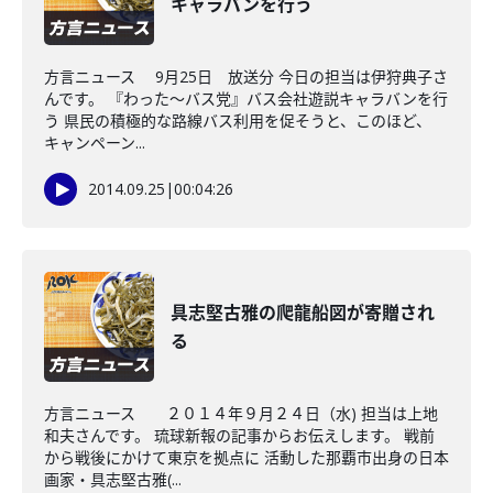
キャラバンを行う
方言ニュース 9月25日 放送分 今日の担当は伊狩典子さ
んです。 『わった～バス党』バス会社遊説キャラバンを行
う 県民の積極的な路線バス利用を促そうと、このほど、
キャンペーン...
2014.09.25
|
00:04:26
具志堅古雅の爬龍船図が寄贈され
る
方言ニュース ２０１４年９月２４日（水) 担当は上地
和夫さんです。 琉球新報の記事からお伝えします。 戦前
から戦後にかけて東京を拠点に 活動した那覇市出身の日本
画家・具志堅古雅(...