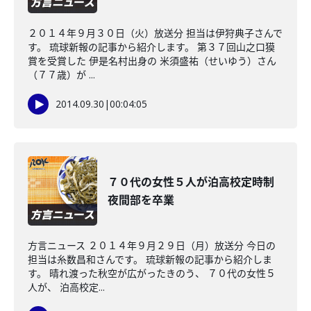
２０１４年９月３０日（火）放送分 担当は伊狩典子さんで
す。 琉球新報の記事から紹介します。 第３７回山之口獏
賞を受賞した 伊是名村出身の 米須盛祐（せいゆう）さん
（７７歳）が ...
2014.09.30
|
00:04:05
７０代の女性５人が泊高校定時制
夜間部を卒業
方言ニュース ２０１４年９月２９日（月）放送分 今日の
担当は糸数昌和さんです。 琉球新報の記事から紹介しま
す。 晴れ渡った秋空が広がったきのう、 ７０代の女性５
人が、 泊高校定...