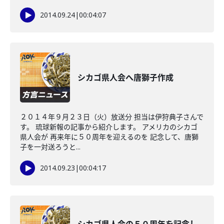
2014.09.24
|
00:04:07
シカゴ県人会へ唐獅子作成
２０１４年９月２３日（火）放送分 担当は伊狩典子さんで
す。 琉球新報の記事から紹介します。 アメリカのシカゴ
県人会が 再来年に５０周年を迎えるのを 記念して、唐獅
子を一対送ろうと...
2014.09.23
|
00:04:17