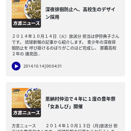
深夜徘徊防止へ、高校生のデザイ
ン採用
２０１４年１０月１４日（火）放送分 担当は伊狩典子さん
です。 琉球新報の記事から紹介します。 青少年の深夜徘
徊防止を 呼び掛けるのぼりがこのほど完成し、 那覇高校
２年の 諸見田...
2014.10.14
|
00:04:31
恩納村仲泊で４年に１度の豊年祭
「女あしび」開催
方言ニュース ２０１４年１０月１３日（月)放送分 担