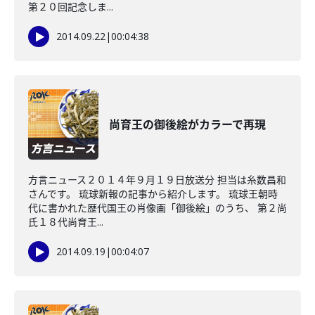
第２０回記念しま...
2014.09.22
|
00:04:38
尚育王の御後絵がカラーで再現
方言ニュース２０１４年９月１９日放送分 担当は糸数昌和
さんです。 琉球新報の記事から紹介します。 琉球王朝時
代に書かれた歴代国王の肖像画「御後絵」のうち、 第２尚
氏１８代尚育王...
2014.09.19
|
00:04:07