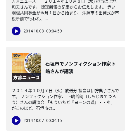
方言ニュース ２０１４年１０月８日（水) 担当は上地
和夫さんです。 琉球新報の記事からお伝えします。 赤い
羽根共同募金が今月１日から始まり、 沖縄市の出発式が市
役所前で行われ、 ...
2014.10.08
|
00:04:59
石垣市でノンフィクション作家下
嶋さんが講演
２０１４年１０月７日（火）放送分 担当は伊狩典子さんで
す。 ノンフィクション作家、 下嶋哲朗（しもじまてつろ
う）さんの講演会 「もういちど『ヨーンの道』・・を」
がこのほど、石垣市の...
2014.10.07
|
00:04:15