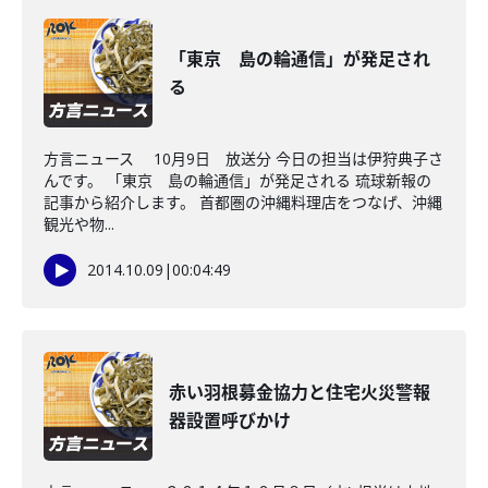
「東京 島の輪通信」が発足され
る
方言ニュース 10月9日 放送分 今日の担当は伊狩典子さ
んです。 「東京 島の輪通信」が発足される 琉球新報の
記事から紹介します。 首都圏の沖縄料理店をつなげ、沖縄
観光や物...
2014.10.09
|
00:04:49
赤い羽根募金協力と住宅火災警報
器設置呼びかけ