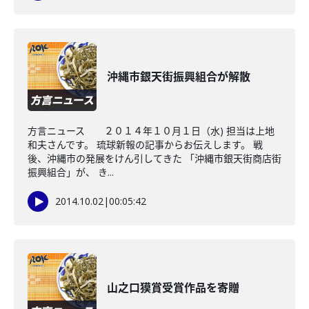
沖縄市銀天街振興組合が解散
方言ニュース ２０１４年１０月１日（水) 担当は上地
和夫さんです。 琉球新報の記事からお伝えします。 戦
後、沖縄市の発展をけん引してきた 「沖縄市銀天街商店街
振興組合」が、 き...
2014.10.02
|
00:05:42
山之口獏賞受賞作品を寄贈