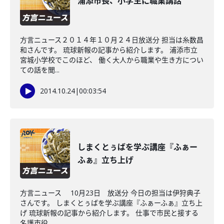
浦添市長、小学生に職業講話
方言ニュース２０１４年１０月２４日放送分 担当は糸数昌
和さんです。 琉球新報の記事から紹介します。 浦添市立
宮城小学校でこのほど、 働く大人から職業や生き方につい
ての話を聞...
2014.10.24
|
00:03:54
しまくとぅばを学ぶ講座『ふぁー
ふぁ』立ち上げ
方言ニュース 10月23日 放送分 今日の担当は伊狩典子
さんです。 しまくとぅばを学ぶ講座『ふぁーふぁ』立ち上
げ 琉球新報の記事から紹介します。 仕事で市民と接する
名護市役...