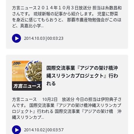
方言ニュース２０１４年１０月３日放送分 担当は糸数昌和
さんです。 琉球新報の記事から紹介します。 児童に野菜
を身近に感じてもらおうと、 那覇市農産物勉強会がこのほ
ど、真嘉比小学...
2014.10.03
|
00:03:23
国際交流事業『アジアの架け橋沖
縄スリランカプロジェクト』行わ
れる
方言ニュース 10月2日 放送分 今日の担当は伊狩典子さ
んです。 国際交流事業『アジアの架け橋沖縄スリランカプ
ロジェクト』行われる 国際交流事業『アジアの架け橋 沖
縄スリランカプ...
2014.10.02
|
00:03:57