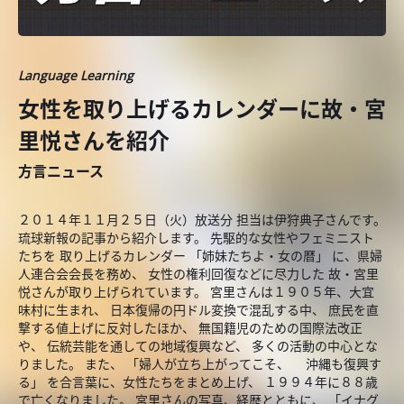
Language Learning
女性を取り上げるカレンダーに故・宮
里悦さんを紹介
方言ニュース
２０１４年１１月２５日（火）放送分 担当は伊狩典子さんです。
琉球新報の記事から紹介します。 先駆的な女性やフェミニスト
たちを 取り上げるカレンダー 「姉妹たちよ・女の暦」 に、県婦
人連合会会長を務め、 女性の権利回復などに尽力した 故・宮里
悦さんが取り上げられています。 宮里さんは１９０５年、大宜
味村に生まれ、 日本復帰の円ドル変換で混乱する中、 庶民を直
撃する値上げに反対したほか、 無国籍児のための国際法改正
や、 伝統芸能を通しての地域復興など、 多くの活動の中心とな
りました。 また、 「婦人が立ち上がってこそ、 沖縄も復興す
る」 を合言葉に、女性たちをまとめ上げ、 １９９４年に８８歳
で亡くなりました。 宮里さんの写真、経歴とともに、 「イナグ