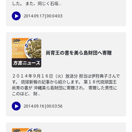
した。 また、同じく石垣...
2014.09.17
|
00:04:03
尚育王の書を美ら島財団へ寄贈
２０１４年９月１６日（火）放送分 担当は伊狩典子さんで
す。 琉球新報の記事から紹介します。 第１８代琉球国王
尚育の書が 沖縄美ら島財団に寄贈され、 寄贈した男性に
このほど、 財...
2014.09.16
|
00:03:56