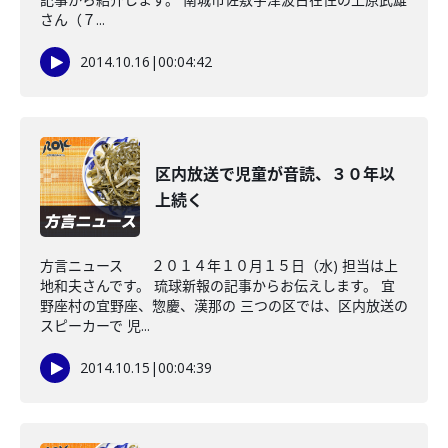
さん（７...
2014.10.16
|
00:04:42
区内放送で児童が音読、３０年以
上続く
方言ニュース ２０１４年１０月１５日（水) 担当は上
地和夫さんです。 琉球新報の記事からお伝えします。 宜
野座村の宜野座、惣慶、漢那の 三つの区では、区内放送の
スピーカーで 児...
2014.10.15
|
00:04:39