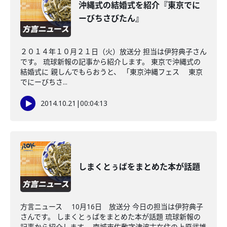
沖縄式の結婚式を紹介『東京でに
ーびちさびたん』
２０１４年１０月２１日（火）放送分 担当は伊狩典子さん
です。 琉球新報の記事から紹介します。 東京で沖縄式の
結婚式に 親しんでもらおうと、 「東京沖縄フェス 東京
でにーびちさ...
2014.10.21
|
00:04:13
しまくとぅばをまとめた本が話題
方言ニュース 10月16日 放送分 今日の担当は伊狩典子
さんです。 しまくとぅばをまとめた本が話題 琉球新報の
記事から紹介します。 南城市佐敷字津波古在住の上原武雄