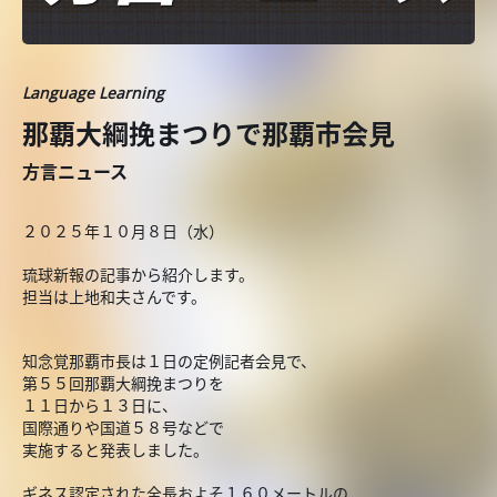
Language Learning
那覇大綱挽まつりで那覇市会見
方言ニュース
２０２５年１０月８日（水）
琉球新報の記事から紹介します。
担当は上地和夫さんです。
知念覚那覇市長は１日の定例記者会見で、
第５５回那覇大綱挽まつりを
１１日から１３日に、
国際通りや国道５８号などで
実施すると発表しました。
ギネス認定された全長およそ１６０メートルの