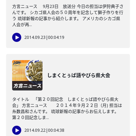
方言ニュース 9月23日 放送分 今日の担当は伊狩典子さ
んです。 シカゴ県人会の５０周年を記念して獅子作りを行
う 琉球新報の記事から紹介します。 アメリカのシカゴ県
人会が再...
2014.09.23
|
00:04:19
しまくとぅば語やびら県大会
タイトル 「第２０回記念 しまくとぅば語やびら県大
会」 方言ニュース ２０１４年９月２２日（月) 担当は
糸数昌和さんです。 琉球新報の記事からお伝えします。
第２０回記念しま...
2014.09.22
|
00:04:38