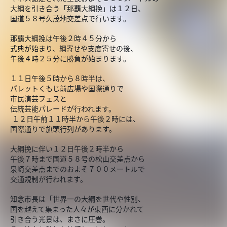
大綱を引き合う「那覇大綱挽」は１２日、
国道５８号久茂地交差点で行います。
那覇大綱挽は午後２時４５分から
式典が始まり、綱寄せや支度寄せの後、
午後４時２５分に勝負が始まります。
１１日午後５時から８時半は、
パレットくもじ前広場や国際通りで
市民演芸フェスと
伝統芸能パレードが行われます。
１２日午前１１時半から午後２時には、
国際通りで旗頭行列があります。
大綱挽に伴い１２日午後２時半から
午後７時まで国道５８号の松山交差点から
泉崎交差点までのおよそ７００メートルで
交通規制が行われます。
知念市長は「世界一の大綱を世代や性別、
国を越えて集まった人々が東西に分かれて
引き合う光景は、まさに圧巻。