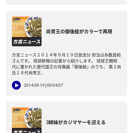
尚育王の御後絵がカラーで再現
方言ニュース２０１４年９月１９日放送分 担当は糸数昌和
さんです。 琉球新報の記事から紹介します。 琉球王朝時
代に書かれた歴代国王の肖像画「御後絵」のうち、 第２尚
氏１８代尚育王...
2014.09.19
|
00:04:07
3姉妹がカジマヤーを迎える