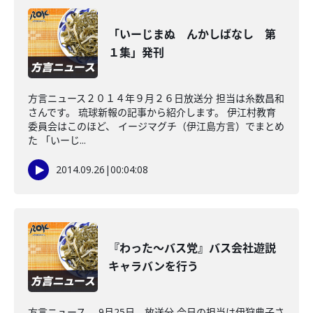
「いーじまぬ んかしばなし 第
１集」発刊
方言ニュース２０１４年９月２６日放送分 担当は糸数昌和
さんです。 琉球新報の記事から紹介します。 伊江村教育
委員会はこのほど、 イージマグチ（伊江島方言）でまとめ
た 「いーじ...
2014.09.26
|
00:04:08
『わった～バス党』バス会社遊説
キャラバンを行う
方言ニュース 9月25日 放送分 今日の担当は伊狩典子さ