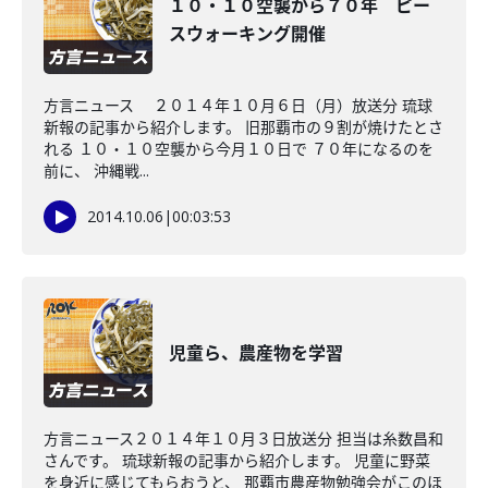
１０・１０空襲から７０年 ピー
スウォーキング開催
方言ニュース ２０１４年１０月６日（月）放送分 琉球
新報の記事から紹介します。 旧那覇市の９割が焼けたとさ
れる １０・１０空襲から今月１０日で ７０年になるのを
前に、 沖縄戦...
2014.10.06
|
00:03:53
児童ら、農産物を学習
方言ニュース２０１４年１０月３日放送分 担当は糸数昌和
さんです。 琉球新報の記事から紹介します。 児童に野菜
を身近に感じてもらおうと、 那覇市農産物勉強会がこのほ