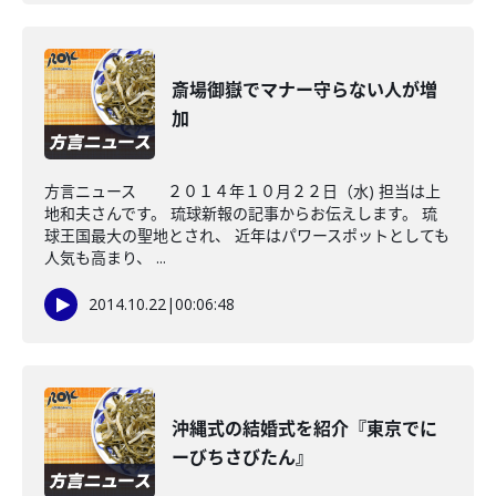
斎場御嶽でマナー守らない人が増
加
方言ニュース ２０１４年１０月２２日（水) 担当は上
地和夫さんです。 琉球新報の記事からお伝えします。 琉
球王国最大の聖地とされ、 近年はパワースポットとしても
人気も高まり、 ...
2014.10.22
|
00:06:48
沖縄式の結婚式を紹介『東京でに
ーびちさびたん』