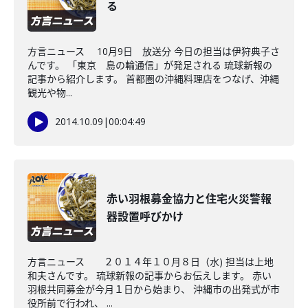
る
方言ニュース 10月9日 放送分 今日の担当は伊狩典子さ
んです。 「東京 島の輪通信」が発足される 琉球新報の
記事から紹介します。 首都圏の沖縄料理店をつなげ、沖縄
観光や物...
2014.10.09
|
00:04:49
赤い羽根募金協力と住宅火災警報
器設置呼びかけ
方言ニュース ２０１４年１０月８日（水) 担当は上地
和夫さんです。 琉球新報の記事からお伝えします。 赤い
羽根共同募金が今月１日から始まり、 沖縄市の出発式が市
役所前で行われ、 ...