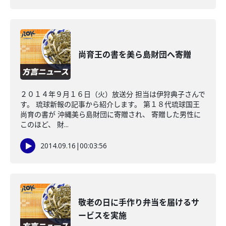
尚育王の書を美ら島財団へ寄贈
２０１４年９月１６日（火）放送分 担当は伊狩典子さんで
す。 琉球新報の記事から紹介します。 第１８代琉球国王
尚育の書が 沖縄美ら島財団に寄贈され、 寄贈した男性に
このほど、 財...
2014.09.16
|
00:03:56
敬老の日に手作り弁当を届けるサ
ービスを実施