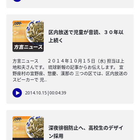
区内放送で児童が音読、３０年以
上続く
方言ニュース ２０１４年１０月１５日（水) 担当は上
地和夫さんです。 琉球新報の記事からお伝えします。 宜
野座村の宜野座、惣慶、漢那の 三つの区では、区内放送の
スピーカーで 児...
2014.10.15
|
00:04:39
深夜徘徊防止へ、高校生のデザイ
ン採用