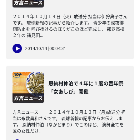
２０１４年１０月１４日（火）放送分 担当は伊狩典子さん
です。 琉球新報の記事から紹介します。 青少年の深夜徘
徊防止を 呼び掛けるのぼりがこのほど完成し、 那覇高校
２年の 諸見田...
2014.10.14
|
00:04:31
恩納村仲泊で４年に１度の豊年祭
「女あしび」開催
方言ニュース ２０１４年１０月１３日（月)放送分 担
当は糸数昌和さんです。 琉球新報の記事からお伝えしま
す。 恩納村仲泊（なかどまり）でこのほど、 演舞全てを
区の女性だけ...