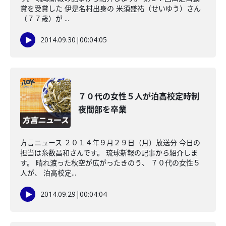
賞を受賞した 伊是名村出身の 米須盛祐（せいゆう）さん
（７７歳）が ...
2014.09.30
|
00:04:05
７０代の女性５人が泊高校定時制
夜間部を卒業
方言ニュース ２０１４年９月２９日（月）放送分 今日の
担当は糸数昌和さんです。 琉球新報の記事から紹介しま
す。 晴れ渡った秋空が広がったきのう、 ７０代の女性５
人が、 泊高校定...
2014.09.29
|
00:04:04