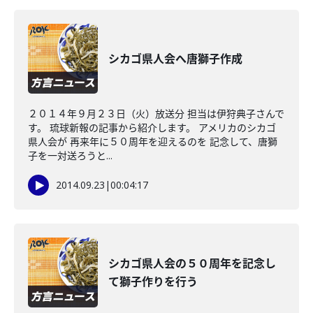
シカゴ県人会へ唐獅子作成
２０１４年９月２３日（火）放送分 担当は伊狩典子さんで
す。 琉球新報の記事から紹介します。 アメリカのシカゴ
県人会が 再来年に５０周年を迎えるのを 記念して、唐獅
子を一対送ろうと...
2014.09.23
|
00:04:17
シカゴ県人会の５０周年を記念し
て獅子作りを行う