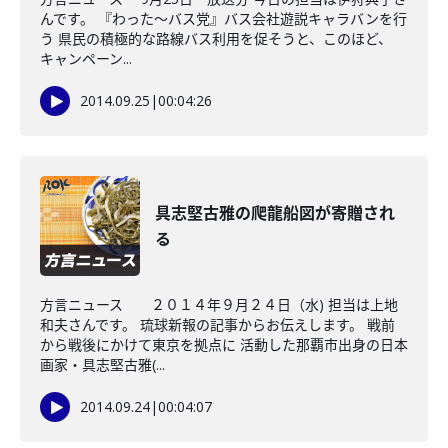
んです。 『わった～バス党』バス会社遊説キャラバンを行
う 県民の積極的な路線バス利用を促そうと、このほど、
キャンペーン...
2014.09.25
|
00:04:26
具志堅古雅の爬龍船図が寄贈され
る
方言ニュース ２０１４年９月２４日（水) 担当は上地
和夫さんです。 琉球新報の記事からお伝えします。 戦前
から戦後にかけて東京を拠点に 活動した那覇市出身の日本
画家・具志堅古雅(...
2014.09.24
|
00:04:07