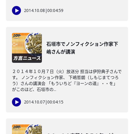
2014.10.08
|
00:04:59
石垣市でノンフィクション作家下
嶋さんが講演
２０１４年１０月７日（火）放送分 担当は伊狩典子さんで
す。 ノンフィクション作家、 下嶋哲朗（しもじまてつろ
う）さんの講演会 「もういちど『ヨーンの道』・・を」
がこのほど、石垣市の...
2014.10.07
|
00:04:15