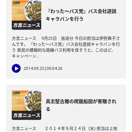
『わった～バス党』バス会社遊説
キャラバンを行う
方言ニュース 9月25日 放送分 今日の担当は伊狩典子さ
んです。 『わった～バス党』バス会社遊説キャラバンを行
う 県民の積極的な路線バス利用を促そうと、このほど、
キャンペーン...
2014.09.25
|
00:04:26
具志堅古雅の爬龍船図が寄贈され
る
方言ニュース ２０１４年９月２４日（水) 担当は上地