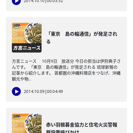
2014.10.10
|
00:03:32
「東京 島の輪通信」が発足され
る
方言ニュース 10月9日 放送分 今日の担当は伊狩典子さ
んです。 「東京 島の輪通信」が発足される 琉球新報の
記事から紹介します。 首都圏の沖縄料理店をつなげ、沖縄
観光や物...
2014.10.09
|
00:04:49
赤い羽根募金協力と住宅火災警報
器設置呼びかけ