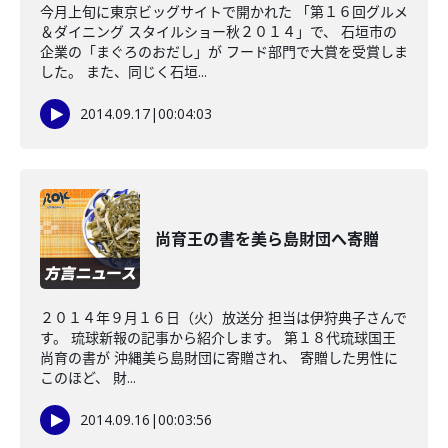
今月上旬に東京ビッグサイトで開かれた 「第１６回グルメ
＆ダイニング スタイルショー秋２０１４」で、 石垣市の
企業の「まぐろのおだし」が フード部門で大賞を受賞しま
した。 また、同じく石垣...
2014.09.17
|
00:04:03
尚育王の書を美ら島財団へ寄贈
２０１４年９月１６日（火）放送分 担当は伊狩典子さんで
す。 琉球新報の記事から紹介します。 第１８代琉球国王
尚育の書が 沖縄美ら島財団に寄贈され、 寄贈した男性に
このほど、 財...
2014.09.16
|
00:03:56