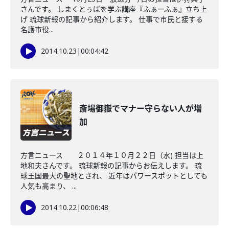
さんです。 しまくとぅばを学ぶ講座『ふぁーふぁ』立ち上
げ 琉球新報の記事から紹介します。 仕事で市民と接する
名護市役...
2014.10.23
|
00:04:42
斎場御嶽でマナー守らない人が増
加
方言ニュース ２０１４年１０月２２日（水) 担当は上
地和夫さんです。 琉球新報の記事からお伝えします。 琉
球王国最大の聖地とされ、 近年はパワースポットとしても
人気も高まり、 ...
2014.10.22
|
00:06:48