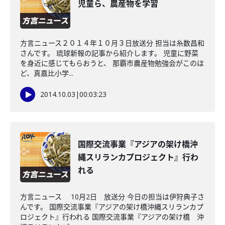
児童ら、農産物を学習
方言ニュース２０１４年１０月３日放送分 担当は糸数昌和
さんです。 琉球新報の記事から紹介します。 児童に野菜
を身近に感じてもらおうと、 那覇市農産物勉強会がこのほ
ど、真嘉比小学...
2014.10.03
|
00:03:23
国際交流事業『アジアの架け橋沖
縄スリランカプロジェクト』行わ
れる
方言ニュース 10月2日 放送分 今日の担当は伊狩典子さ
んです。 国際交流事業『アジアの架け橋沖縄スリランカプ
ロジェクト』行われる 国際交流事業『アジアの架け橋 沖