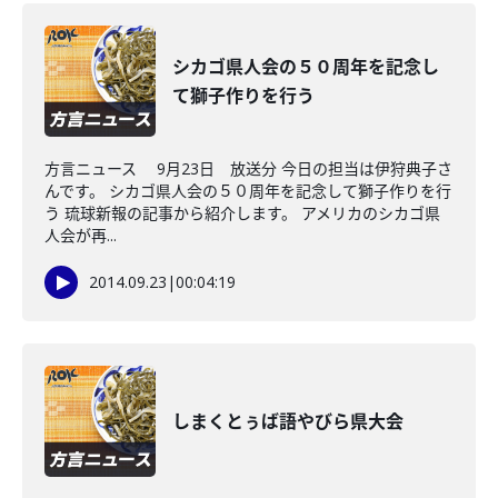
シカゴ県人会の５０周年を記念し
て獅子作りを行う
方言ニュース 9月23日 放送分 今日の担当は伊狩典子さ
んです。 シカゴ県人会の５０周年を記念して獅子作りを行
う 琉球新報の記事から紹介します。 アメリカのシカゴ県
人会が再...
2014.09.23
|
00:04:19
しまくとぅば語やびら県大会