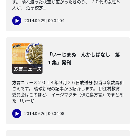
す。 晴れ渡った秋空が広がったきのう、 ７０代の女性５
人が、 泊高校定...
2014.09.29
|
00:04:04
「いーじまぬ んかしばなし 第
１集」発刊
方言ニュース２０１４年９月２６日放送分 担当は糸数昌和
さんです。 琉球新報の記事から紹介します。 伊江村教育
委員会はこのほど、 イージマグチ（伊江島方言）でまとめ
た 「いーじ...
2014.09.26
|
00:04:08