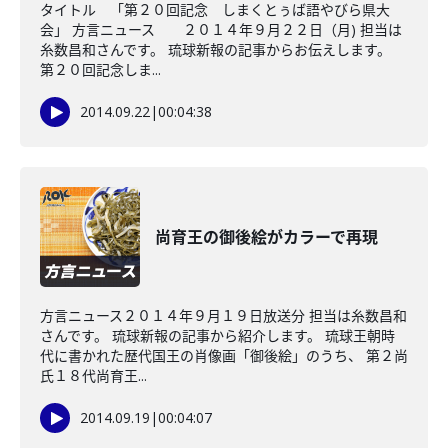
タイトル 「第２０回記念 しまくとぅば語やびら県大
会」 方言ニュース ２０１４年９月２２日（月) 担当は
糸数昌和さんです。 琉球新報の記事からお伝えします。
第２０回記念しま...
2014.09.22
|
00:04:38
尚育王の御後絵がカラーで再現
方言ニュース２０１４年９月１９日放送分 担当は糸数昌和
さんです。 琉球新報の記事から紹介します。 琉球王朝時
代に書かれた歴代国王の肖像画「御後絵」のうち、 第２尚
氏１８代尚育王...
2014.09.19
|
00:04:07