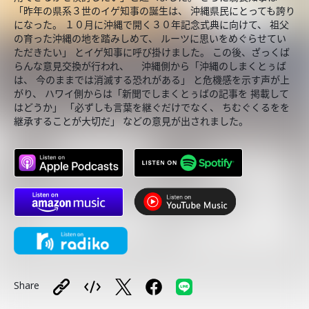
「昨年の県系３世のイゲ知事の誕生は、 沖縄県民にとっても誇り
になった。 １０月に沖縄で開く３０年記念式典に向けて、 祖父
の育った沖縄の地を踏みしめて、 ルーツに思いをめぐらせてい
ただきたい」 とイゲ知事に呼び掛けました。 この後、ざっくば
らんな意見交換が行われ、 沖縄側から「沖縄のしまくとぅば
は、 今のままでは消滅する恐れがある」 と危機感を示す声が上
がり、 ハワイ側からは「新聞でしまくとぅばの記事を 掲載して
はどうか」 「必ずしも言葉を継ぐだけでなく、 ちむぐくるをを
継承することが大切だ」 などの意見が出されました。
Share