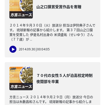
山之口獏賞受賞作品を寄贈
２０１４年９月３０日（火）放送分 担当は伊狩典子さんで
す。 琉球新報の記事から紹介します。 第３７回山之口獏
賞を受賞した 伊是名村出身の 米須盛祐（せいゆう）さん
（７７歳）が ...
2014.09.30
|
00:04:05
７０代の女性５人が泊高校定時制
夜間部を卒業
方言ニュース ２０１４年９月２９日（月）放送分 今日の
担当は糸数昌和さんです。 琉球新報の記事から紹介しま