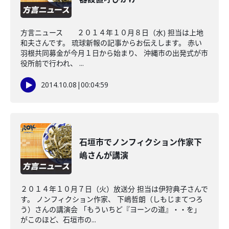
方言ニュース ２０１４年１０月８日（水) 担当は上地
和夫さんです。 琉球新報の記事からお伝えします。 赤い
羽根共同募金が今月１日から始まり、 沖縄市の出発式が市
役所前で行われ、 ...
2014.10.08
|
00:04:59
石垣市でノンフィクション作家下
嶋さんが講演
２０１４年１０月７日（火）放送分 担当は伊狩典子さんで
す。 ノンフィクション作家、 下嶋哲朗（しもじまてつろ
う）さんの講演会 「もういちど『ヨーンの道』・・を」
がこのほど、石垣市の...