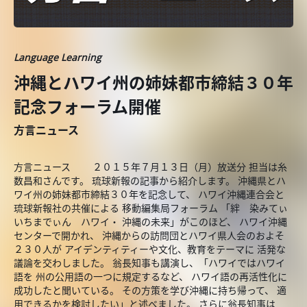
Language Learning
沖縄とハワイ州の姉妹都市締結３０年
記念フォーラム開催
方言ニュース
方言ニュース ２０１５年７月１３日（月）放送分 担当は糸
数昌和さんです。 琉球新報の記事から紹介します。 沖縄県とハ
ワイ州の姉妹都市締結３０年を記念して、 ハワイ沖縄連合会と
琉球新報社の共催による 移動編集局フォーラム 「絆 染みてぃ
いちまでぃん ハワイ・ 沖縄の未来」がこのほど、 ハワイ沖縄
センターで開かれ、 沖縄からの訪問団とハワイ県人会のおよそ
２３０人が アイデンティティーや文化、教育をテーマに 活発な
議論を交わしました。 翁長知事も講演し、「ハワイではハワイ
語を 州の公用語の一つに規定するなど、 ハワイ語の再活性化に
成功したと聞いている。 その方策を学び沖縄に持ち帰って、 適
用できるかを検討したい」と述べました。 さらに翁長知事は