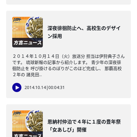
深夜徘徊防止へ、高校生のデザイ
ン採用
２０１４年１０月１４日（火）放送分 担当は伊狩典子さん
です。 琉球新報の記事から紹介します。 青少年の深夜徘
徊防止を 呼び掛けるのぼりがこのほど完成し、 那覇高校
２年の 諸見田...
2014.10.14
|
00:04:31
恩納村仲泊で４年に１度の豊年祭
「女あしび」開催