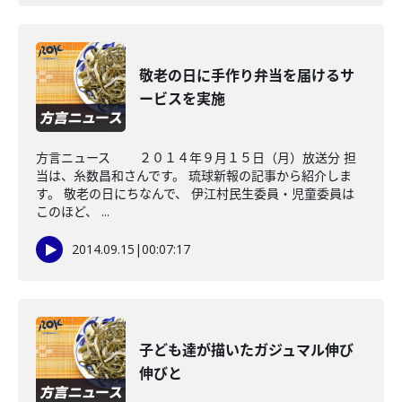
敬老の日に手作り弁当を届けるサ
ービスを実施
方言ニュース ２０１４年９月１５日（月）放送分 担
当は、糸数昌和さんです。 琉球新報の記事から紹介しま
す。 敬老の日にちなんで、 伊江村民生委員・児童委員は
このほど、 ...
2014.09.15
|
00:07:17
子ども達が描いたガジュマル伸び
伸びと