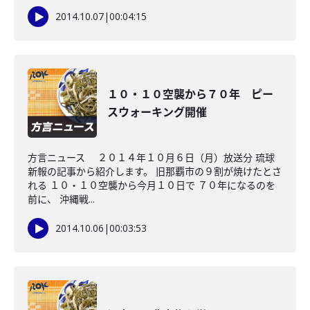
2014.10.07
|
00:04:15
１０・１０空襲から７０年 ピー
スウォーキング開催
方言ニュース ２０１４年１０月６日（月）放送分 琉球
新報の記事から紹介します。 旧那覇市の９割が焼けたとさ
れる １０・１０空襲から今月１０日で ７０年になるのを
前に、 沖縄戦...
2014.10.06
|
00:03:53