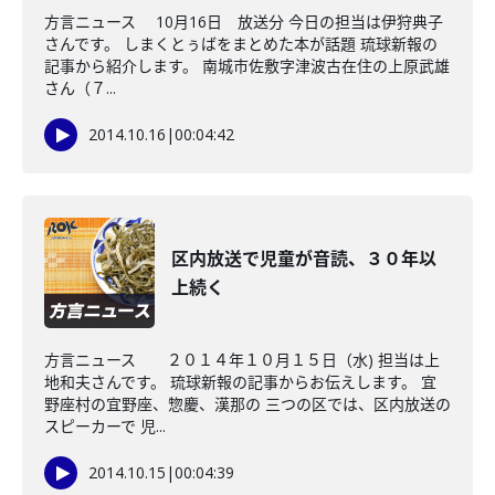
方言ニュース 10月16日 放送分 今日の担当は伊狩典子
さんです。 しまくとぅばをまとめた本が話題 琉球新報の
記事から紹介します。 南城市佐敷字津波古在住の上原武雄
さん（７...
2014.10.16
|
00:04:42
区内放送で児童が音読、３０年以
上続く
方言ニュース ２０１４年１０月１５日（水) 担当は上
地和夫さんです。 琉球新報の記事からお伝えします。 宜
野座村の宜野座、惣慶、漢那の 三つの区では、区内放送の
スピーカーで 児...
2014.10.15
|
00:04:39