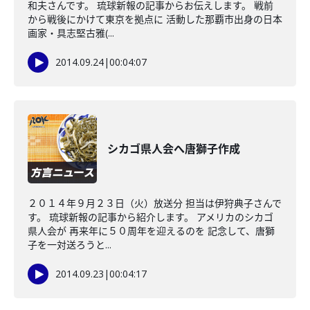
和夫さんです。 琉球新報の記事からお伝えします。 戦前
から戦後にかけて東京を拠点に 活動した那覇市出身の日本
画家・具志堅古雅(...
2014.09.24
|
00:04:07
シカゴ県人会へ唐獅子作成
２０１４年９月２３日（火）放送分 担当は伊狩典子さんで
す。 琉球新報の記事から紹介します。 アメリカのシカゴ
県人会が 再来年に５０周年を迎えるのを 記念して、唐獅
子を一対送ろうと...
2014.09.23
|
00:04:17