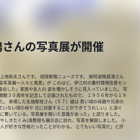
鴻さんの写真展が開催
上地和夫さんです。 琉球新報ニュースです。 故阿波根昌鴻さん
島写真展～人々と風景」が このほど、伊江村の農村環境改善セン
最会した」家族や友人の 姿を懐かしそうに見入っていました。 写
開館３０周年を記念して企画されたもので、 １９５６年から１９
た。 来場した名城郁枝さん（５７）歳は 若い頃の母親や兄弟の
ていない頃の母や 兄に対面することができてうれしい」と涙ぐ
響に驚いている。写真展を開いた意義があった」と語りました。
こやしきたくみ)准教授も展示会に訪れ、写真を解説しました。 小
 人が好きな性格だったことがわかる。 とてもいい写真だ」と評