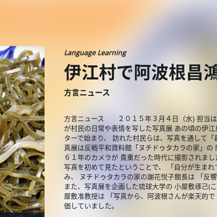
Language Learning
伊江村で阿波根昌
方言ニュース
方言ニュース ２０１５年３月４日（水) 担当は
が村民の日常や表情を写した写真展 あの頃の伊江
ターで始まり、 訪れた村民らは、写真を通して「
真展は反戦平和資料館「ヌチドゥタカラの家」の 
６１年のカメラが 貴重だった時代に撮影されまし
写真を初めて見たということで、 「自分が生まれ
み、 ヌチドゥタカラの家の謝花悦子館長は 「反
また、写真展を企画した琉球大学の 小屋敷琢己(
屋敷准教授は 「写真から、阿波根さんが楽天的で
価していました。