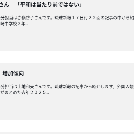
奈さん 「平和は当たり前ではない」
分担当は赤嶺啓子さんです。琉球新報１７日付２２面の記事の中から紹
中学校２年...
 増加傾向
送分担当は上地和夫さんです。琉球新報の記事から紹介します。外国人
まとめた去年２０２５...