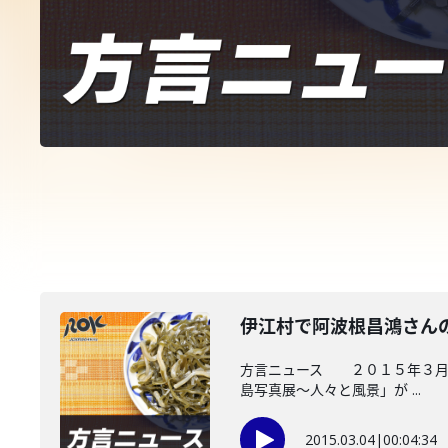
伊江村で阿波根昌鴻さん
方言ニュース ２０１５年３月４
島写真展～人々と風景」が ...
2015.03.04
|
00:04:34