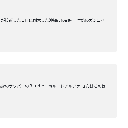
号が接近した１日に倒木した沖縄市の胡屋十字路のガジュマ
身のラッパーのＲｕｄｅーα(ルードアルファ)さんはこのほ