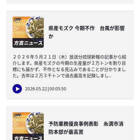
県産モズク 今期不作 台風が影響
か
２０２６年５月２１日（木）放送分琉球新報の記事から紹
介します。県産モズクの今期の生産量が２万トンを割り目
標にも届かず、不作となる見込みであることが分かりまし
た。去年は２万３千トンで過去最高を記録しまし...
2026.05.22
|
00:05:50
予防業務優良事例表彰 糸満市消
防本部が最高賞