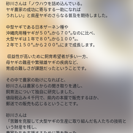
砂川さんは「ノウハウを詰め込んでいる。
ヤギ農家の成功に寄与する一助になれば
うれしい」と県産ヤギのさらなる普及を期待しました。
中型ヤギである日本ザーネン種や
沖縄肉用種ヤギが５０㌔から７０㌔なのに比べ、
大型ヤギは１年で８０㌔から１００㌔、
２年で１５０㌔から２００㌔にまで成長します。
収益性が高いために飼育希望者が多い一方、
母ヤギの難産や繁殖雄ヤギの疾病など、
育成の難しさが課題だったということです。
その中で農家の助けになればと、
砂川さんは農家らからの聞き取りを通し、
飼育法について独自に研究しました。
値段税込み４千円で、県内の本屋で販売するほか、
郵送での販売も応じるということです。
砂川さんは
「苦難を克服して大型ヤギの生産に取り組んだ名人たちの技術と
いう財産を残し、
農家たちを支援するために筆を執った。