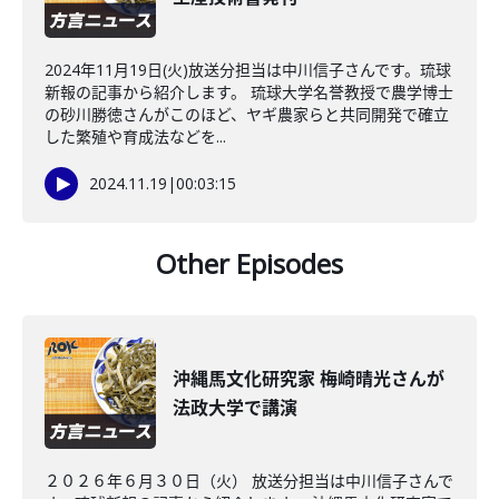
2024年11月19日(火)放送分担当は中川信子さんです。琉球
新報の記事から紹介します。 琉球大学名誉教授で農学博士
の砂川勝徳さんがこのほど、ヤギ農家らと共同開発で確立
した繁殖や育成法などを...
2024.11.19
|
00:03:15
Other Episodes
沖縄馬文化研究家 梅崎晴光さんが
法政大学で講演
２０２６年６月３０日（火） 放送分担当は中川信子さんで