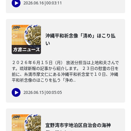
2026.06.16
|
00:03:11
沖縄平和祈念像「清め」ほこり払
い
２０２６年６月１５日（月） 放送分担当は上地和夫さんで
す。琉球新報の記事から紹介します。 ２３日の慰霊の日を
前に、糸満市摩文仁にある沖縄平和祈念堂で１０日、沖縄
平和祈念像のほこりを払う「浄め...
2026.06.15
|
00:05:05
宜野湾市宇地泊区自治会の海神