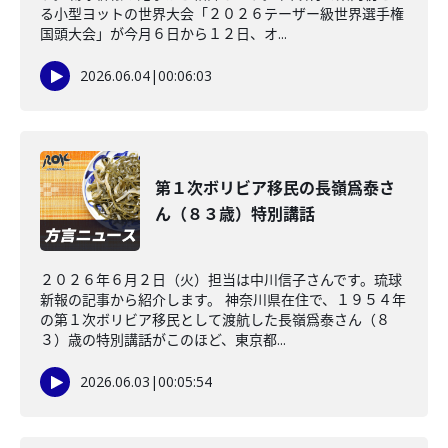
る小型ヨットの世界大会「２０２６テーザー級世界選手権
国頭大会」が今月６日から１２日、オ...
2026.06.04
|
00:06:03
第１次ボリビア移民の長嶺爲泰さ
ん（８３歳）特別講話
２０２６年６月２日（火）担当は中川信子さんです。琉球
新報の記事から紹介します。 神奈川県在住で、１９５４年
の第１次ボリビア移民として渡航した長嶺爲泰さん（８
３）歳の特別講話がこのほど、東京都...
2026.06.03
|
00:05:54