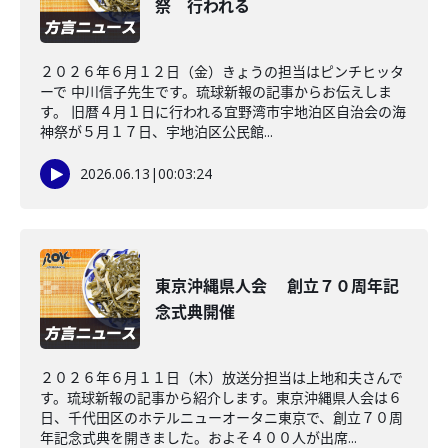
祭 行われる
２０２６年６月１２日（金）きょうの担当はピンチヒッタ
ーで 中川信子先生です。琉球新報の記事からお伝えしま
す。 旧暦４月１日に行われる宜野湾市宇地泊区自治会の海
神祭が５月１７日、宇地泊区公民館...
2026.06.13
|
00:03:24
東京沖縄県人会 創立７０周年記
念式典開催
２０２６年６月１１日（木）放送分担当は上地和夫さんで
す。琉球新報の記事から紹介します。東京沖縄県人会は６
日、千代田区のホテルニューオータニ東京で、創立７０周
年記念式典を開きました。およそ４００人が出席...