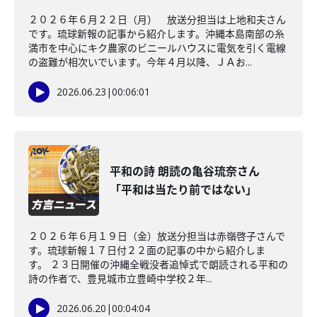
２０２６年６月２２日（月） 放送分担当は上地和夫さん
です。琉球新報の記事から紹介します。沖縄本島南部の糸
満市を中心にキク農家のビニールハウスに電気を引く電線
の盗難が相次いでいます。今年４月以降、ＪＡお...
2026.06.23
|
00:06:01
平和の詩 朗読の亀谷琉奈さん
「平和は当たり前ではない」
２０２６年６月１９日（金）放送分担当は赤嶺啓子さんで
す。琉球新報１７日付２２面の記事の中から紹介しま
す。 ２３日開催の沖縄全戦没者追悼式で朗読される平和の
詩の作者で、豊見城市立豊崎中学校２年...
2026.06.20
|
00:04:04