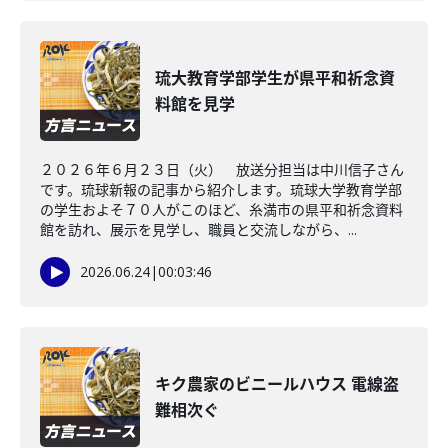
琉大教育学部学生が県平和祈念資
料館を見学
２０２６年６月２３日（火） 放送分担当は中川信子さん
です。琉球新報の記事から紹介します。琉球大学教育学部
の学生およそ７０人がこのほど、糸満市の県平和祈念資料
館を訪れ、展示を見学し、職員と交流しながら、...
2026.06.24
|
00:03:46
キク農家のビニールハウス 電線盗
難相次ぐ