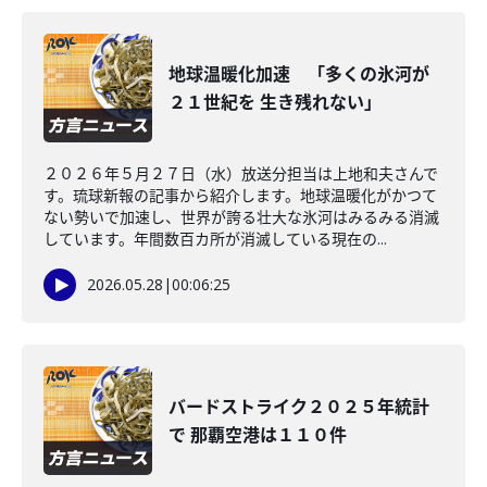
地球温暖化加速 「多くの氷河が
２１世紀を 生き残れない」
２０２６年５月２７日（水）放送分担当は上地和夫さんで
す。琉球新報の記事から紹介します。地球温暖化がかつて
ない勢いで加速し、世界が誇る壮大な氷河はみるみる消滅
しています。年間数百カ所が消滅している現在の...
2026.05.28
|
00:06:25
バードストライク２０２５年統計
で 那覇空港は１１０件