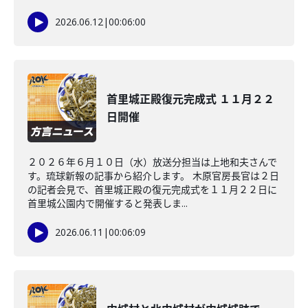
2026.06.12
|
00:06:00
首里城正殿復元完成式 １１月２２
日開催
２０２６年６月１０日（水）放送分担当は上地和夫さんで
す。琉球新報の記事から紹介します。 木原官房長官は２日
の記者会見で、首里城正殿の復元完成式を１１月２２日に
首里城公園内で開催すると発表しま...
2026.06.11
|
00:06:09