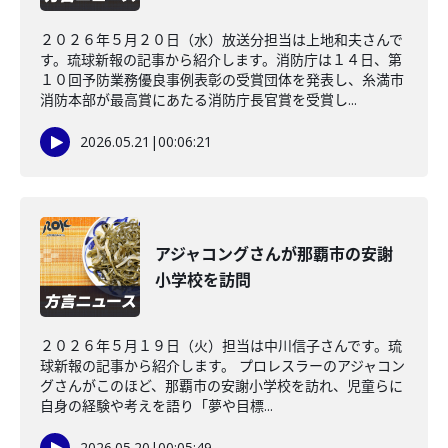
２０２６年５月２０日（水）放送分担当は上地和夫さんで
す。琉球新報の記事から紹介します。消防庁は１４日、第
１０回予防業務優良事例表彰の受賞団体を発表し、糸満市
消防本部が最高賞にあたる消防庁長官賞を受賞し...
2026.05.21
|
00:06:21
アジャコングさんが那覇市の安謝
小学校を訪問
２０２６年５月１９日（火）担当は中川信子さんです。琉
球新報の記事から紹介します。 プロレスラーのアジャコン
グさんがこのほど、那覇市の安謝小学校を訪れ、児童らに
自身の経験や考えを語り「夢や目標...
2026.05.20
|
00:05:49