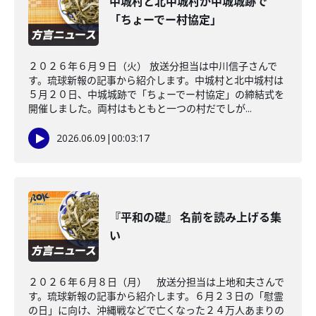
中城村と北中城村が中城城跡で
「ちょーでー村協定」
２０２６年６月９日（火） 放送分担当は中川信子さんで
す。琉球新報の記事から紹介します。中城村と北中城村は
５月２０日、中城城跡で「ちょーでー村協定」の締結式を
開催しました。両村はもともと一つの村だでしが...
2026.06.09
|
00:03:17
『平和の礎』 名前を読み上げる集
い
２０２６年６月８日（月） 放送分担当は上地和夫さんで
す。琉球新報の記事から紹介します。６月２３日の「慰霊
の日」に向け、沖縄戦などで亡くなった２４万人あまりの