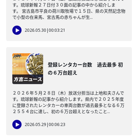
す。琉球新報２７日付３０面の記事の中から紹介しま
す。 宮古島市平良の荷川取牧場で１５日、県の天然記念物
で小型の在来馬、宮古馬の赤ちゃんが生...
2026.05.30
|
00:03:21
登録レンタカー台数 過去最多 初
の６万台超え
２０２６年５月２８日（木）放送分担当は上地和夫さんで
す。琉球新報の記事から紹介します。県内で２０２５年度
に登録されたレンタカーの車両台数が過去最多となる６万
２５５４台に達し、初の６万台超えとなったこと...
2026.05.29
|
00:06:23