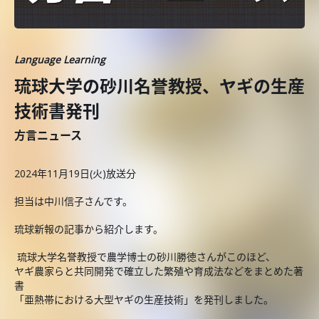
Language Learning
琉球大学の砂川名誉教授、ヤギの生産
技術書発刊
方言ニュース
2024年11月19日(火)放送分
担当は中川信子さんです。
琉球新報の記事から紹介します。
琉球大学名誉教授で農学博士の砂川勝徳さんがこのほど、
ヤギ農家らと共同開発で確立した繁殖や育成法などをまとめた著
書
「亜熱帯における大型ヤギの生産技術」を発刊しました。