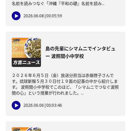
名前を読みつなぐ「沖縄『平和の礎』名前を読み...
2026.06.08
|
00:05:59
島の先輩にシマムニでインタビュ
ー 波照間小中学校
２０２６年６月５日（金）放送分担当は赤嶺啓子さんで
す。琉球新報５月３０日付１９面の記事の中から紹介しま
す。 波照間小中学校でこのほど、「シマムニでつなぐ波照
間の心」という授業が行われました。...
2026.06.06
|
00:03:46