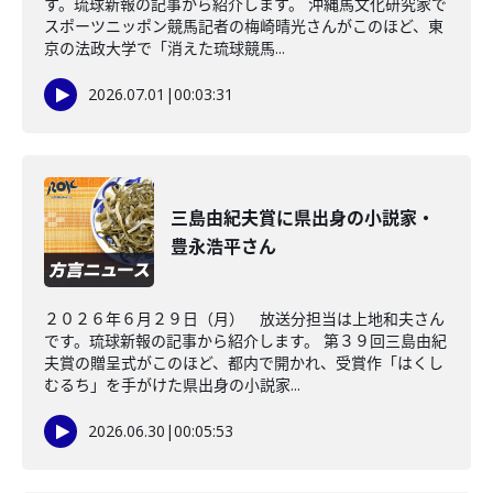
す。琉球新報の記事から紹介します。 沖縄馬文化研究家で
スポーツニッポン競馬記者の梅崎晴光さんがこのほど、東
京の法政大学で「消えた琉球競馬...
2026.07.01
|
00:03:31
三島由紀夫賞に県出身の小説家・
豊永浩平さん
２０２６年６月２９日（月） 放送分担当は上地和夫さん
です。琉球新報の記事から紹介します。 第３９回三島由紀
夫賞の贈呈式がこのほど、都内で開かれ、受賞作「はくし
むるち」を手がけた県出身の小説家...
2026.06.30
|
00:05:53