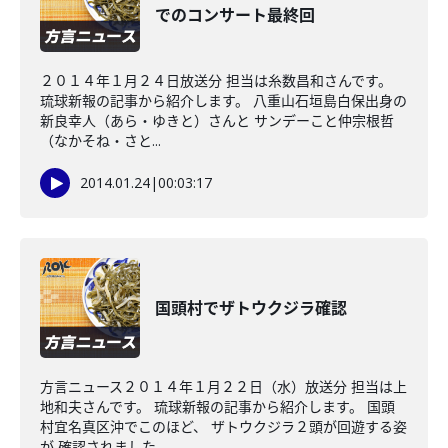
でのコンサート最終回
２０１４年１月２４日放送分 担当は糸数昌和さんです。
琉球新報の記事から紹介します。 八重山石垣島白保出身の
新良幸人（あら・ゆきと）さんと サンデーこと仲宗根哲
（なかそね・さと...
2014.01.24
|
00:03:17
国頭村でザトウクジラ確認
方言ニュース２０１４年１月２２日（水）放送分 担当は上
地和夫さんです。 琉球新報の記事から紹介します。 国頭
村宜名真区沖でこのほど、 ザトウクジラ２頭が回遊する姿
が 確認されました。...