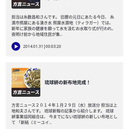
担当は糸数昌和さんです。 旧暦の元日にあたる今日、 糸
満市照屋にある湧き水 照屋水源地（ティラガー）では、
新年に家族の健康を願って水を汲むお水取り式が行われ、
夜明け前から地域住民が集...
2014.01.31
|
00:03:20
琉球絣の新布地完成！
方言ニュース２０１４年１月２９日（水）放送分 担当は上
地和夫さんです。 琉球新報の記事から紹介します。 琉球
絣事業協同組合は、 今までにない琉球絣の新しい布地とし
て 「新結（ミーユイ...