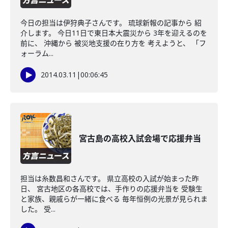
今日の担当は伊狩典子さんです。 琉球新報の記事から 紹
介します。 今日11日で東日本大震災から 3年を迎えるのを
前に、 沖縄から 被災地支援の在り方を 考えようと、 「フ
ォーラム...
2014.03.11
|
00:06:45
宮古島の高校入試会場で応援弁当
担当は糸数昌和さんです。 県立高校の入試が始まった昨
日、 宮古地区の各高校では、手作りの応援弁当を 受験生
と家族、親戚らが一緒に食べる 毎年恒例の光景が見られま
した。 受...