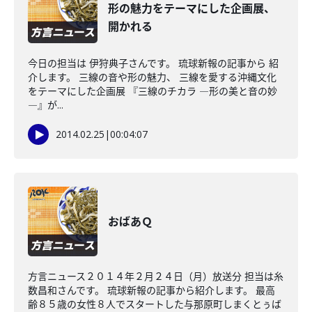
形の魅力をテーマにした企画展、
開かれる
今日の担当は 伊狩典子さんです。 琉球新報の記事から 紹
介します。 三線の音や形の魅力、 三線を愛する沖縄文化
をテーマにした企画展 『三線のチカラ ―形の美と音の妙
―』が...
2014.02.25
|
00:04:07
おばあＱ
方言ニュース２０１４年２月２４日（月）放送分 担当は糸
数昌和さんです。 琉球新報の記事から紹介します。 最高
齢８５歳の女性８人でスタートした与那原町しまくとぅば