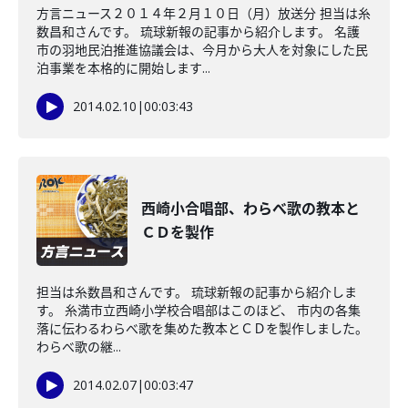
方言ニュース２０１４年２月１０日（月）放送分 担当は糸
数昌和さんです。 琉球新報の記事から紹介します。 名護
市の羽地民泊推進協議会は、今月から大人を対象にした民
泊事業を本格的に開始します...
2014.02.10
|
00:03:43
西崎小合唱部、わらべ歌の教本と
ＣＤを製作
担当は糸数昌和さんです。 琉球新報の記事から紹介しま
す。 糸満市立西崎小学校合唱部はこのほど、 市内の各集
落に伝わるわらべ歌を集めた教本とＣＤを製作しました。
わらべ歌の継...
2014.02.07
|
00:03:47