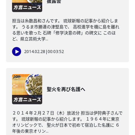
披露会
担当は糸数昌和さんです。 琉球新報の記事から紹介しま
す。 うるま市勝連の津堅島で、 高校進学を機に島を離れ
る思いを歌った 石碑「修学決意の碑」の碑文に このほ
ど、県立芸術大学...
2014.02.28
|
00:03:52
聖火を再び名護へ
２０１４年２月２７日（木）放送分 担当は伊狩典子さんで
す。 琉球新報の記事から紹介します。 １９６４年に東京
オリンピックで、 聖火が日本で初めて宿泊した名護に ６
年後の東京オリン...