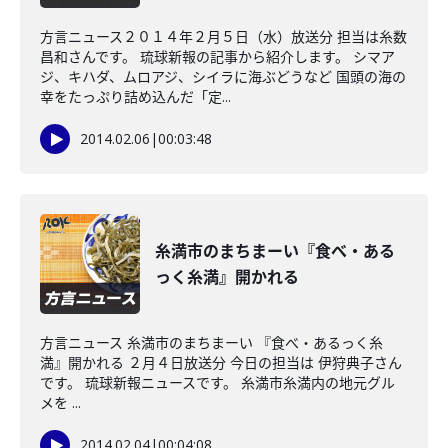
方言ニュース２０１４年２月５日（水）放送分 担当は糸数
昌和さんです。 琉球新報の記事から紹介します。 シマア
ジ、キハダ、ムロアジ、シイラに海ぶどうなど 国頭の海の
幸をたっぷり詰め込んだ「定...
2014.02.06
|
00:03:48
糸満市のまちまーい『食べ・ある
っく糸満』開かれる
方言ニュース 糸満市のまちまーい 『食べ・あるっく糸
満』開かれる ２月４日放送分 今日の担当は 伊狩典子さん
です。 琉球新報ニュースです。 糸満市糸満内の地元グル
メを ...
2014.02.04
|
00:04:08