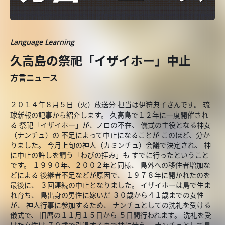
Language Learning
久高島の祭祀「イザイホー」中止
方言ニュース
２０１４年８月５日（火）放送分 担当は伊狩典子さんです。 琉
球新報の記事から紹介します。 久高島で１２年に一度開催され
る 祭祀「イザイホー」が、ノロの不在、 儀式の主役となる神女
（ナンチュ）の 不足によって中止になることが このほど、分か
りました。 今月上旬の神人（カミンチュ）会議で決定され、 神
に中止の許しを請う「わびの拝み」も すでに行ったということ
です。 １９９０年、２００２年と同様、 島外への移住者増加な
どによる 後継者不足などが原因で、 １９７８年に開かれたのを
最後に、 ３回連続の中止となりました。 イザイホーは島で生ま
れ育ち、 島出身の男性に嫁いだ ３０歳から４１歳までの女性
が、 神人行事に参加するため、 ナンチュとしての洗礼を受ける
儀式で、 旧暦の１１月１５日から ５日間行われます。 洗礼を受