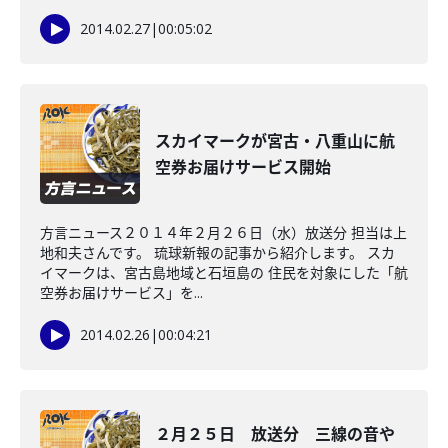
2014.02.27
|
00:05:02
スカイマークが宮古・八重山に航
空券お届けサービス開始
方言ニュース２０１４年２月２６日（水）放送分 担当は上
地和夫さんです。 琉球新報の記事から紹介します。 スカ
イマークは、宮古島地域と石垣島の 住民を対象にした「航
空券お届けサービス」を...
2014.02.26
|
00:04:21
２月２５日 放送分 三線の音や