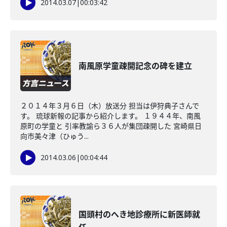
2014.03.07
|
00:03:42
南風原学童疎開記念の碑を建立
２０１４年３月６日（木）放送分 担当は伊狩典子さんで
す。 琉球新報の記事から紹介します。 １９４４年、南風
原町の学童と 引率教諭ら３６人が集団疎開した 宮崎県日
向市美々津（ひゅう...
2014.03.06
|
00:04:44
国頭村のへき地診療所に新医師就