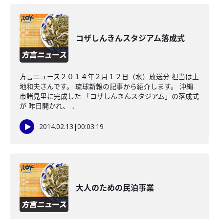
コザしんきんスタジアム落成式
方言ニュース２０１４年２月１２日（水）放送分 担当は上
地和夫さんです。 琉球新報の記事から紹介します。 沖縄
市諸見里に完成した 「コザしんきんスタジアム」の落成式
が 昨日開かれ、 ...
2014.02.13
|
00:03:19
大人のための民泊事業