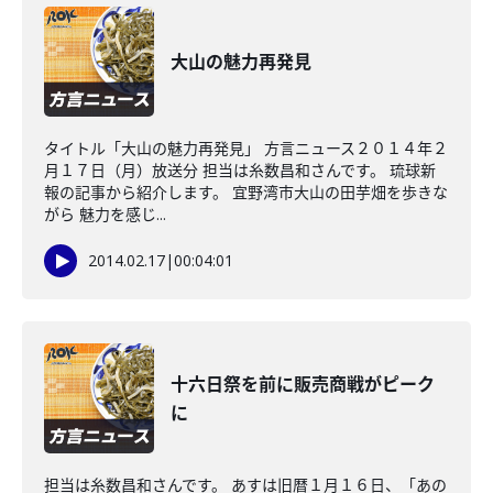
大山の魅力再発見
タイトル「大山の魅力再発見」 方言ニュース２０１４年２
月１７日（月）放送分 担当は糸数昌和さんです。 琉球新
報の記事から紹介します。 宜野湾市大山の田芋畑を歩きな
がら 魅力を感じ...
2014.02.17
|
00:04:01
十六日祭を前に販売商戦がピーク
に
担当は糸数昌和さんです。 あすは旧暦１月１６日、「あの