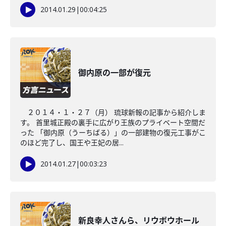
2014.01.29
|
00:04:25
御内原の一部が復元
２０１４・１・２７（月） 琉球新報の記事から紹介しま
す。 首里城正殿の裏手に広がり王族のプライベート空間だ
った 「御内原（うーちばる）」の一部建物の復元工事がこ
のほど完了し、国王や王妃の居...
2014.01.27
|
00:03:23
新良幸人さんら、リウボウホール