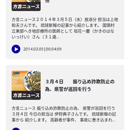
任
方言ニュース２０１４年３月５日（水）放送分 担当は上地
和夫さんです。 琉球新報の記事から紹介します。 国頭村
立東部へき地診療所の医師として 垣花一慶（かきのはな
いっけい）さん（３１歳...
2014.03.05
|
00:04:09
３月４日 振り込め詐欺防止の
為、県警が巡回を行う
方言ニュース 振り込め詐欺防止の為、 県警が巡回を行う
３月４日 今日の担当は 伊狩典子さんです。 琉球新報の記
事から 紹介します。 高齢者が事件、 事故に巻き込まれ...