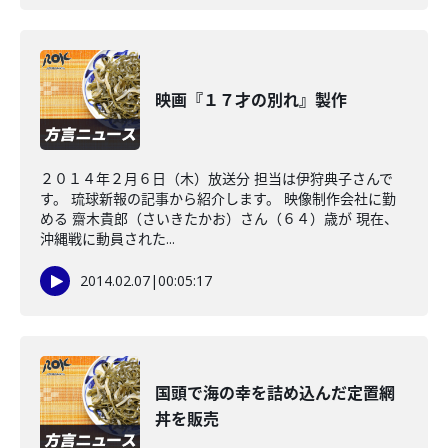
映画『１７才の別れ』製作
２０１４年２月６日（木）放送分 担当は伊狩典子さんで
す。 琉球新報の記事から紹介します。 映像制作会社に勤
める 齋木貴郎（さいきたかお）さん（６４）歳が 現在、
沖縄戦に動員された...
2014.02.07
|
00:05:17
国頭で海の幸を詰め込んだ定置網
丼を販売