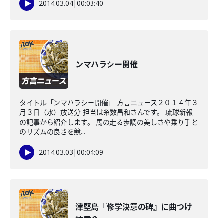
2014.03.04
|
00:03:40
ンマハラシー開催
タイトル「ンマハラシー開催」 方言ニュース２０１４年３
月３日（水）放送分 担当は糸数昌和さんです。 琉球新報
の記事から紹介します。 馬の走る歩調の美しさや乗り手と
のリズムの良さを競...
2014.03.03
|
00:04:09
津堅島『修学決意の碑』に曲つけ