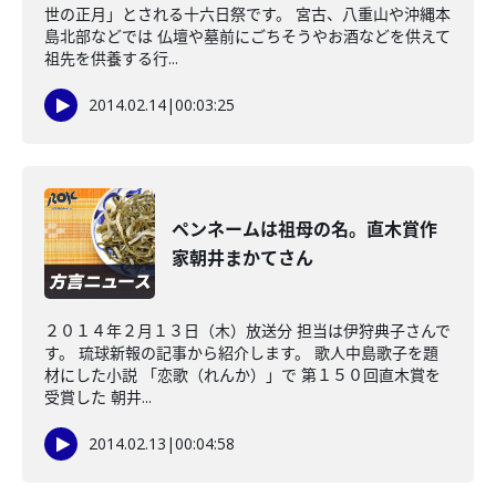
世の正月」とされる十六日祭です。 宮古、八重山や沖縄本
島北部などでは 仏壇や墓前にごちそうやお酒などを供えて
祖先を供養する行...
2014.02.14
|
00:03:25
ペンネームは祖母の名。直木賞作
家朝井まかてさん
２０１４年２月１３日（木）放送分 担当は伊狩典子さんで
す。 琉球新報の記事から紹介します。 歌人中島歌子を題
材にした小説 「恋歌（れんか）」で 第１５０回直木賞を
受賞した 朝井...
2014.02.13
|
00:04:58