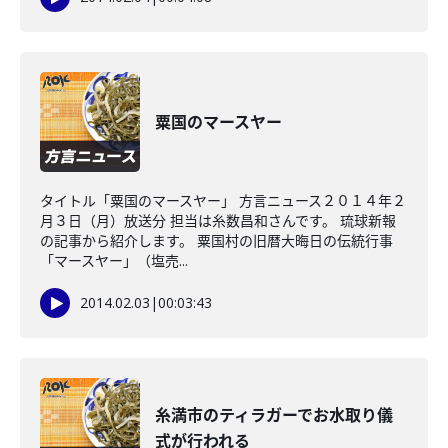
粟国のマースヤー
タイトル「粟国のマースヤー」 方言ニュース２０１４年２
月３日（月）放送分 担当は糸数昌和さんです。 琉球新報
の記事から紹介します。 粟国村の旧暦大晦日の伝統行事
「マースヤー」（塩売...
2014.02.03
|
00:03:43
糸満市のティラガーでお水取り儀
式が行われる