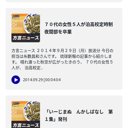
７０代の女性５人が泊高校定時制
夜間部を卒業
方言ニュース ２０１４年９月２９日（月）放送分 今日の
担当は糸数昌和さんです。 琉球新報の記事から紹介しま
す。 晴れ渡った秋空が広がったきのう、 ７０代の女性５
人が、 泊高校定...
2014.09.29
|
00:04:04
「いーじまぬ んかしばなし 第
１集」発刊