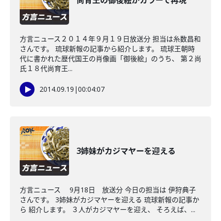
尚育王の御後絵がカラーで再現
方言ニュース２０１４年９月１９日放送分 担当は糸数昌和
さんです。 琉球新報の記事から紹介します。 琉球王朝時
代に書かれた歴代国王の肖像画「御後絵」のうち、 第２尚
氏１８代尚育王...
2014.09.19
|
00:04:07
3姉妹がカジマヤーを迎える
方言ニュース 9月18日 放送分 今日の担当は 伊狩典子
さんです。 3姉妹がカジマヤーを迎える 琉球新報の記事か
ら 紹介します。 ３人がカジマヤーを迎え、 そろえば、...