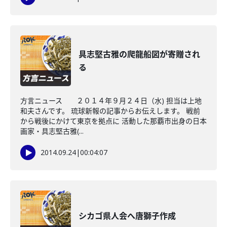
具志堅古雅の爬龍船図が寄贈され
る
方言ニュース ２０１４年９月２４日（水) 担当は上地
和夫さんです。 琉球新報の記事からお伝えします。 戦前
から戦後にかけて東京を拠点に 活動した那覇市出身の日本
画家・具志堅古雅(...
2014.09.24
|
00:04:07
シカゴ県人会へ唐獅子作成