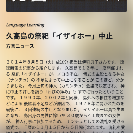
Language Learning
久高島の祭祀「イザイホー」中止
方言ニュース
２０１４年８月５日（火）放送分 担当は伊狩典子さんです。 琉
球新報の記事から紹介します。 久高島で１２年に一度開催され
る 祭祀「イザイホー」が、ノロの不在、 儀式の主役となる神女
（ナンチュ）の 不足によって中止になることが このほど、分か
りました。 今月上旬の神人（カミンチュ）会議で決定され、 神
に中止の許しを請う「わびの拝み」も すでに行ったということ
です。 １９９０年、２００２年と同様、 島外への移住者増加な
どによる 後継者不足などが原因で、 １９７８年に開かれたのを
最後に、 ３回連続の中止となりました。 イザイホーは島で生ま
れ育ち、 島出身の男性に嫁いだ ３０歳から４１歳までの女性
が、 神人行事に参加するため、 ナンチュとしての洗礼を受ける
儀式で、 旧暦の１１月１５日から ５日間行われます。 洗礼を受