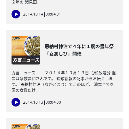
２年の 諸見田...
2014.10.14
|
00:04:31
恩納村仲泊で４年に１度の豊年祭
「女あしび」開催
方言ニュース ２０１４年１０月１３日（月)放送分 担
当は糸数昌和さんです。 琉球新報の記事からお伝えしま
す。 恩納村仲泊（なかどまり）でこのほど、 演舞全てを
区の女性だけ...
2014.10.13
|
00:04:00