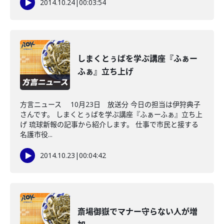
2014.10.24
|
00:03:54
しまくとぅばを学ぶ講座『ふぁー
ふぁ』立ち上げ
方言ニュース 10月23日 放送分 今日の担当は伊狩典子
さんです。 しまくとぅばを学ぶ講座『ふぁーふぁ』立ち上
げ 琉球新報の記事から紹介します。 仕事で市民と接する
名護市役...
2014.10.23
|
00:04:42
斎場御嶽でマナー守らない人が増