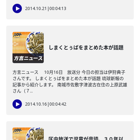
2014.10.21
|
00:04:13
しまくとぅばをまとめた本が話題
方言ニュース 10月16日 放送分 今日の担当は伊狩典子
さんです。 しまくとぅばをまとめた本が話題 琉球新報の
記事から紹介します。 南城市佐敷字津波古在住の上原武雄
さん（７...
2014.10.16
|
00:04:42
区内放送で児童が音読、３０年以