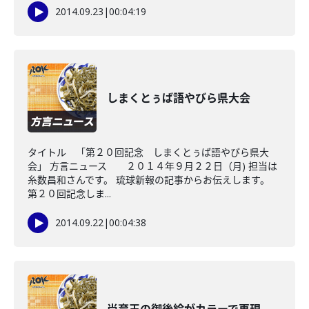
2014.09.23
|
00:04:19
しまくとぅば語やびら県大会
タイトル 「第２０回記念 しまくとぅば語やびら県大
会」 方言ニュース ２０１４年９月２２日（月) 担当は
糸数昌和さんです。 琉球新報の記事からお伝えします。
第２０回記念しま...
2014.09.22
|
00:04:38