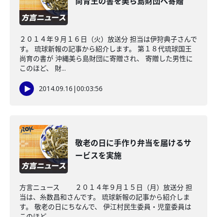
尚育王の書を美ら島財団へ寄贈
２０１４年９月１６日（火）放送分 担当は伊狩典子さんで
す。 琉球新報の記事から紹介します。 第１８代琉球国王
尚育の書が 沖縄美ら島財団に寄贈され、 寄贈した男性に
このほど、 財...
2014.09.16
|
00:03:56
敬老の日に手作り弁当を届けるサ
ービスを実施
方言ニュース ２０１４年９月１５日（月）放送分 担
当は、糸数昌和さんです。 琉球新報の記事から紹介しま
す。 敬老の日にちなんで、 伊江村民生委員・児童委員は
このほど、 ...