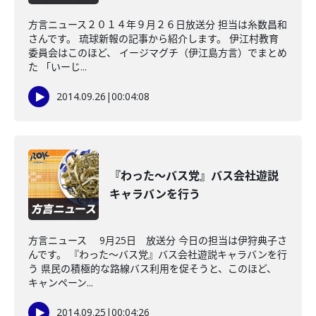
方言ニュース２０１４年９月２６日放送分 担当は糸数昌和
さんです。 琉球新報の記事から紹介します。 伊江村教育
委員会はこのほど、 イージマグチ（伊江島方言）でまとめ
た 「いーじ...
2014.09.26
|
00:04:08
『わった～バス党』バス会社遊説
キャラバンを行う
方言ニュース 9月25日 放送分 今日の担当は伊狩典子さ
んです。 『わった～バス党』バス会社遊説キャラバンを行
う 県民の積極的な路線バス利用を促そうと、このほど、
キャンペーン...
2014.09.25
|
00:04:26