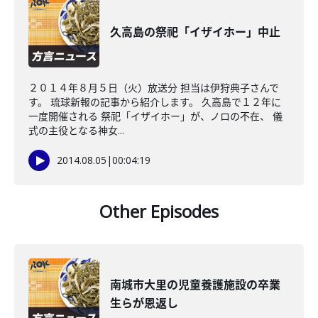
久高島の祭祀「イザイホー」中止
２０１４年８月５日（火）放送分 担当は伊狩典子さんで
す。 琉球新報の記事から紹介します。 久高島で１２年に
一度開催される 祭祀「イザイホー」が、ノロの不在、 儀
式の主役となる神女...
2014.08.05
|
00:04:19
Other Episodes
南城市大里の児童養護施設の卒業
生らが恩返し