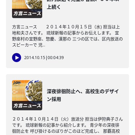
上続く
方言ニュース ２０１４年１０月１５日（水) 担当は上
地和夫さんです。 琉球新報の記事からお伝えします。 宜
野座村の宜野座、惣慶、漢那の 三つの区では、区内放送の
スピーカーで 児...
2014.10.15
|
00:04:39
深夜徘徊防止へ、高校生のデザイ
ン採用
２０１４年１０月１４日（火）放送分 担当は伊狩典子さん
です。 琉球新報の記事から紹介します。 青少年の深夜徘
徊防止を 呼び掛けるのぼりがこのほど完成し、 那覇高校