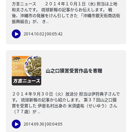
方言ニュース ２０１４年１０月１日（水) 担当は上地
和夫さんです。 琉球新報の記事からお伝えします。 戦
後、沖縄市の発展をけん引してきた 「沖縄市銀天街商店街
振興組合」が、 き...
2014.10.02
|
00:05:42
山之口獏賞受賞作品を寄贈
２０１４年９月３０日（火）放送分 担当は伊狩典子さんで
す。 琉球新報の記事から紹介します。 第３７回山之口獏
賞を受賞した 伊是名村出身の 米須盛祐（せいゆう）さん
（７７歳）が ...
2014.09.30
|
00:04:05