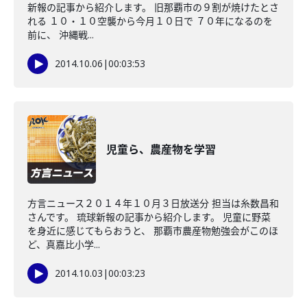
新報の記事から紹介します。 旧那覇市の９割が焼けたとさ
れる １０・１０空襲から今月１０日で ７０年になるのを
前に、 沖縄戦...
2014.10.06
|
00:03:53
児童ら、農産物を学習
方言ニュース２０１４年１０月３日放送分 担当は糸数昌和
さんです。 琉球新報の記事から紹介します。 児童に野菜
を身近に感じてもらおうと、 那覇市農産物勉強会がこのほ
ど、真嘉比小学...
2014.10.03
|
00:03:23