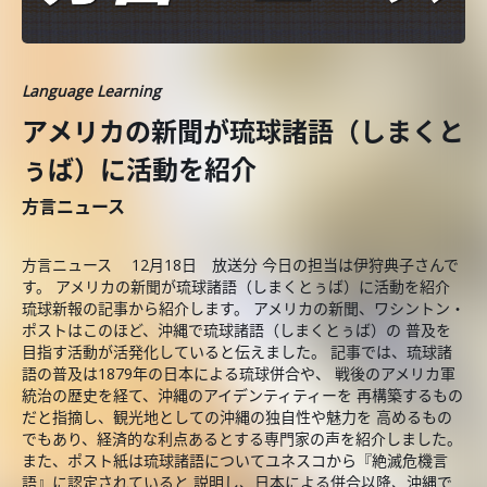
Language Learning
アメリカの新聞が琉球諸語（しまくと
ぅば）に活動を紹介
方言ニュース
方言ニュース 12月18日 放送分 今日の担当は伊狩典子さんで
す。 アメリカの新聞が琉球諸語（しまくとぅば）に活動を紹介
琉球新報の記事から紹介します。 アメリカの新聞、ワシントン・
ポストはこのほど、沖縄で琉球諸語（しまくとぅば）の 普及を
目指す活動が活発化していると伝えました。 記事では、琉球諸
語の普及は1879年の日本による琉球併合や、 戦後のアメリカ軍
統治の歴史を経て、沖縄のアイデンティティーを 再構築するもの
だと指摘し、観光地としての沖縄の独自性や魅力を 高めるもの
でもあり、経済的な利点あるとする専門家の声を紹介しました。
また、ポスト紙は琉球諸語についてユネスコから『絶滅危機言
語』に認定されていると 説明し、日本による併合以降、沖縄で