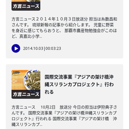
方言ニュース２０１４年１０月３日放送分 担当は糸数昌和
さんです。 琉球新報の記事から紹介します。 児童に野菜
を身近に感じてもらおうと、 那覇市農産物勉強会がこのほ
ど、真嘉比小学...
2014.10.03
|
00:03:23
国際交流事業『アジアの架け橋沖
縄スリランカプロジェクト』行わ
れる
方言ニュース 10月2日 放送分 今日の担当は伊狩典子さ
んです。 国際交流事業『アジアの架け橋沖縄スリランカプ
ロジェクト』行われる 国際交流事業『アジアの架け橋 沖
縄スリランカプ...