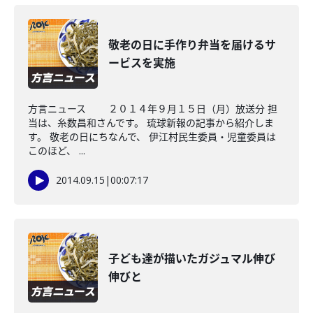
敬老の日に手作り弁当を届けるサ
ービスを実施
方言ニュース ２０１４年９月１５日（月）放送分 担
当は、糸数昌和さんです。 琉球新報の記事から紹介しま
す。 敬老の日にちなんで、 伊江村民生委員・児童委員は
このほど、 ...
2014.09.15
|
00:07:17
子ども達が描いたガジュマル伸び
伸びと