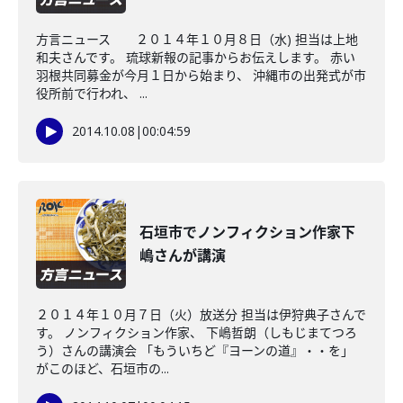
方言ニュース ２０１４年１０月８日（水) 担当は上地
和夫さんです。 琉球新報の記事からお伝えします。 赤い
羽根共同募金が今月１日から始まり、 沖縄市の出発式が市
役所前で行われ、 ...
2014.10.08
|
00:04:59
石垣市でノンフィクション作家下
嶋さんが講演
２０１４年１０月７日（火）放送分 担当は伊狩典子さんで
す。 ノンフィクション作家、 下嶋哲朗（しもじまてつろ
う）さんの講演会 「もういちど『ヨーンの道』・・を」
がこのほど、石垣市の...