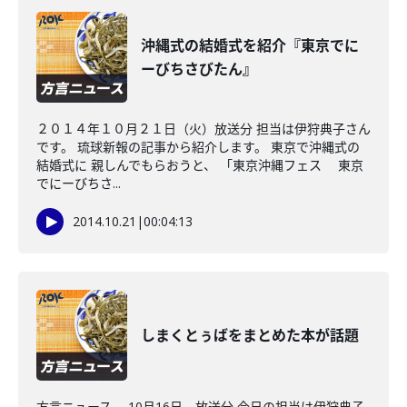
沖縄式の結婚式を紹介『東京でに
ーびちさびたん』
２０１４年１０月２１日（火）放送分 担当は伊狩典子さん
です。 琉球新報の記事から紹介します。 東京で沖縄式の
結婚式に 親しんでもらおうと、 「東京沖縄フェス 東京
でにーびちさ...
2014.10.21
|
00:04:13
しまくとぅばをまとめた本が話題
方言ニュース 10月16日 放送分 今日の担当は伊狩典子