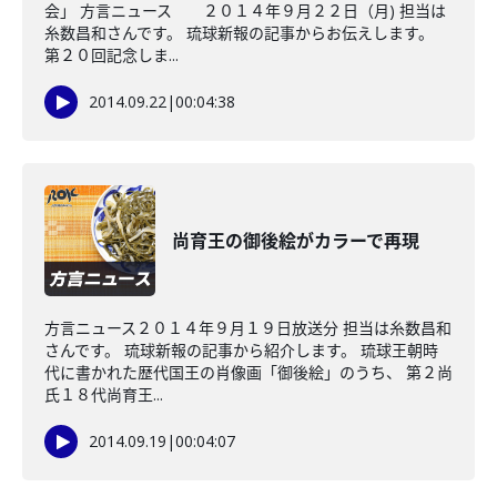
会」 方言ニュース ２０１４年９月２２日（月) 担当は
糸数昌和さんです。 琉球新報の記事からお伝えします。
第２０回記念しま...
2014.09.22
|
00:04:38
尚育王の御後絵がカラーで再現
方言ニュース２０１４年９月１９日放送分 担当は糸数昌和
さんです。 琉球新報の記事から紹介します。 琉球王朝時
代に書かれた歴代国王の肖像画「御後絵」のうち、 第２尚
氏１８代尚育王...
2014.09.19
|
00:04:07