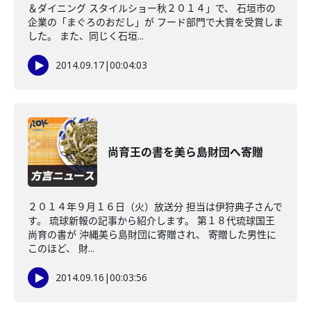
＆ダイニング スタイルショー秋２０１４」で、 石垣市の
企業の「まぐろのおだし」が フード部門で大賞を受賞しま
した。 また、同じく石垣...
2014.09.17
|
00:04:03
尚育王の書を美ら島財団へ寄贈
２０１４年９月１６日（火）放送分 担当は伊狩典子さんで
す。 琉球新報の記事から紹介します。 第１８代琉球国王
尚育の書が 沖縄美ら島財団に寄贈され、 寄贈した男性に
このほど、 財...
2014.09.16
|
00:03:56