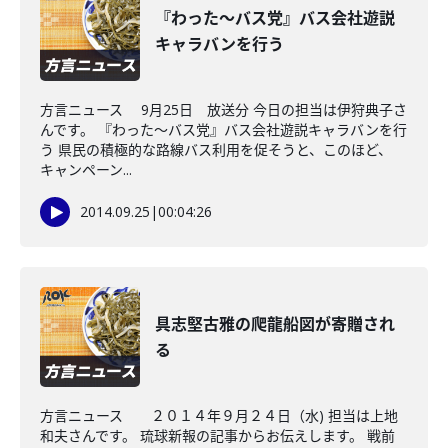
『わった～バス党』バス会社遊説
キャラバンを行う
方言ニュース 9月25日 放送分 今日の担当は伊狩典子さ
んです。 『わった～バス党』バス会社遊説キャラバンを行
う 県民の積極的な路線バス利用を促そうと、このほど、
キャンペーン...
2014.09.25
|
00:04:26
具志堅古雅の爬龍船図が寄贈され
る
方言ニュース ２０１４年９月２４日（水) 担当は上地
和夫さんです。 琉球新報の記事からお伝えします。 戦前