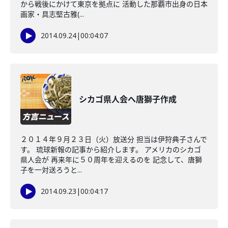
から戦後にかけて東京を拠点に 活動した那覇市出身の日本
画家・具志堅古雅(...
2014.09.24
|
00:04:07
シカゴ県人会へ唐獅子作成
２０１４年９月２３日（火）放送分 担当は伊狩典子さんで
す。 琉球新報の記事から紹介します。 アメリカのシカゴ
県人会が 再来年に５０周年を迎えるのを 記念して、唐獅
子を一対送ろうと...
2014.09.23
|
00:04:17