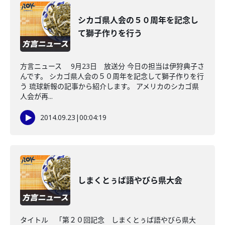
シカゴ県人会の５０周年を記念し
て獅子作りを行う
方言ニュース 9月23日 放送分 今日の担当は伊狩典子さ
んです。 シカゴ県人会の５０周年を記念して獅子作りを行
う 琉球新報の記事から紹介します。 アメリカのシカゴ県
人会が再...
2014.09.23
|
00:04:19
しまくとぅば語やびら県大会
タイトル 「第２０回記念 しまくとぅば語やびら県大