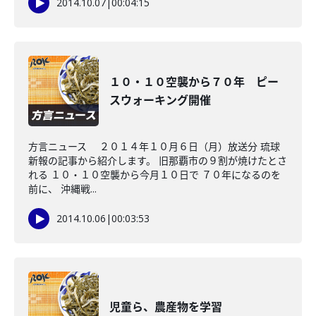
2014.10.07
|
00:04:15
１０・１０空襲から７０年 ピー
スウォーキング開催
方言ニュース ２０１４年１０月６日（月）放送分 琉球
新報の記事から紹介します。 旧那覇市の９割が焼けたとさ
れる １０・１０空襲から今月１０日で ７０年になるのを
前に、 沖縄戦...
2014.10.06
|
00:03:53
児童ら、農産物を学習