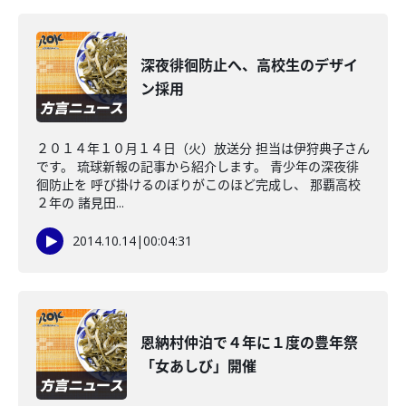
深夜徘徊防止へ、高校生のデザイ
ン採用
２０１４年１０月１４日（火）放送分 担当は伊狩典子さん
です。 琉球新報の記事から紹介します。 青少年の深夜徘
徊防止を 呼び掛けるのぼりがこのほど完成し、 那覇高校
２年の 諸見田...
2014.10.14
|
00:04:31
恩納村仲泊で４年に１度の豊年祭
「女あしび」開催