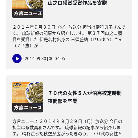
山之口獏賞受賞作品を寄贈
２０１４年９月３０日（火）放送分 担当は伊狩典子さんで
す。 琉球新報の記事から紹介します。 第３７回山之口獏
賞を受賞した 伊是名村出身の 米須盛祐（せいゆう）さん
（７７歳）が ...
2014.09.30
|
00:04:05
７０代の女性５人が泊高校定時制
夜間部を卒業
方言ニュース ２０１４年９月２９日（月）放送分 今日の
担当は糸数昌和さんです。 琉球新報の記事から紹介しま
す。 晴れ渡った秋空が広がったきのう、 ７０代の女性５