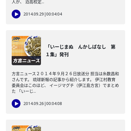
人が、 泊高校定...
2014.09.29
|
00:04:04
「いーじまぬ んかしばなし 第
１集」発刊
方言ニュース２０１４年９月２６日放送分 担当は糸数昌和
さんです。 琉球新報の記事から紹介します。 伊江村教育
委員会はこのほど、 イージマグチ（伊江島方言）でまとめ
た 「いーじ...
2014.09.26
|
00:04:08