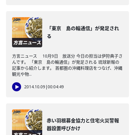
「東京 島の輪通信」が発足され
る
方言ニュース 10月9日 放送分 今日の担当は伊狩典子さ
んです。 「東京 島の輪通信」が発足される 琉球新報の
記事から紹介します。 首都圏の沖縄料理店をつなげ、沖縄
観光や物...
2014.10.09
|
00:04:49
赤い羽根募金協力と住宅火災警報
器設置呼びかけ