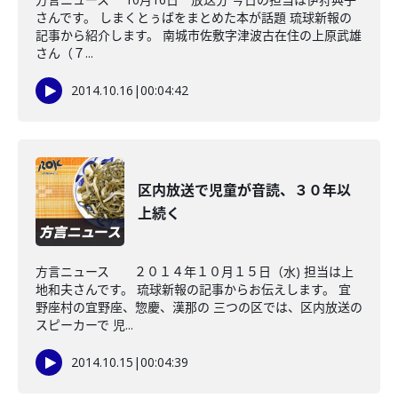
さんです。 しまくとぅばをまとめた本が話題 琉球新報の
記事から紹介します。 南城市佐敷字津波古在住の上原武雄
さん（７...
2014.10.16
|
00:04:42
区内放送で児童が音読、３０年以
上続く
方言ニュース ２０１４年１０月１５日（水) 担当は上
地和夫さんです。 琉球新報の記事からお伝えします。 宜
野座村の宜野座、惣慶、漢那の 三つの区では、区内放送の
スピーカーで 児...
2014.10.15
|
00:04:39