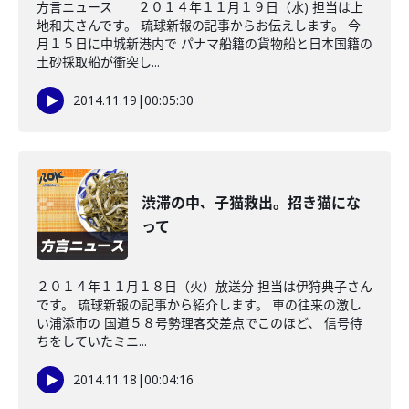
方言ニュース ２０１４年１１月１９日（水) 担当は上
地和夫さんです。 琉球新報の記事からお伝えします。 今
月１５日に中城新港内で パナマ船籍の貨物船と日本国籍の
土砂採取船が衝突し...
2014.11.19
|
00:05:30
渋滞の中、子猫救出。招き猫にな
って
２０１４年１１月１８日（火）放送分 担当は伊狩典子さん
です。 琉球新報の記事から紹介します。 車の往来の激し
い浦添市の 国道５８号勢理客交差点でこのほど、 信号待
ちをしていたミニ...
2014.11.18
|
00:04:16