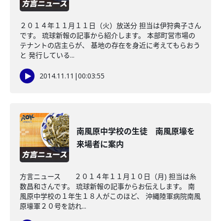
２０１４年１１月１１日（火）放送分 担当は伊狩典子さん
です。 琉球新報の記事から紹介します。 本部町営市場の
テナントの店主らが、 基地の存在を身近に考えてもらおう
と 発行している...
2014.11.11
|
00:03:55
南風原中学校の生徒 南風原壕を
来場者に案内
方言ニュース ２０１４年１１月１０日（月) 担当は糸
数昌和さんです。 琉球新報の記事からお伝えします。 南
風原中学校の１年生１８人がこのほど、 沖縄陸軍病院南風
原壕軍２０号を訪れ...