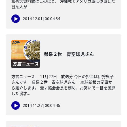
和祈念資料館はこのほど、 沖縄戦でアメリカ軍に従事した
日系人が ...
2014.12.01
|
00:04:34
県系２世 青空球児さん
方言ニュース 11月27日 放送分 今日の担当は伊狩典子
さんです。 県系２世 青空球児さん 琉球新報の記事か
ら紹介します。 漫才協会会長を務め、お笑いで一世を風靡
した漫才...
2014.11.27
|
00:04:46