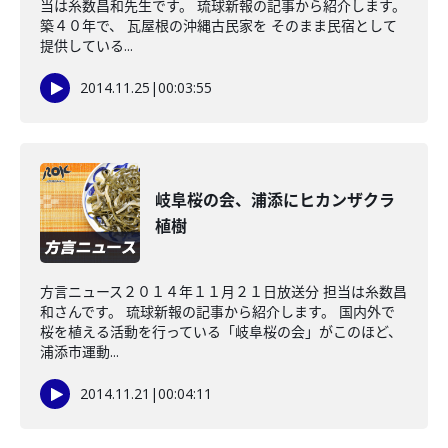
当は糸数昌和先生です。 琉球新報の記事から紹介します。
築４０年で、 瓦屋根の沖縄古民家を そのまま民宿として
提供している...
2014.11.25
|
00:03:55
岐阜桜の会、浦添にヒカンザクラ
植樹
方言ニュース２０１４年１１月２１日放送分 担当は糸数昌
和さんです。 琉球新報の記事から紹介します。 国内外で
桜を植える活動を行っている「岐阜桜の会」がこのほど、
浦添市運動...
2014.11.21
|
00:04:11