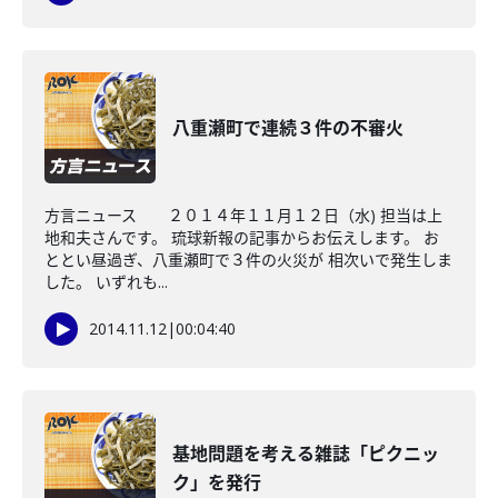
八重瀬町で連続３件の不審火
方言ニュース ２０１４年１１月１２日（水) 担当は上
地和夫さんです。 琉球新報の記事からお伝えします。 お
ととい昼過ぎ、八重瀬町で３件の火災が 相次いで発生しま
した。 いずれも...
2014.11.12
|
00:04:40
基地問題を考える雑誌「ピクニッ
ク」を発行