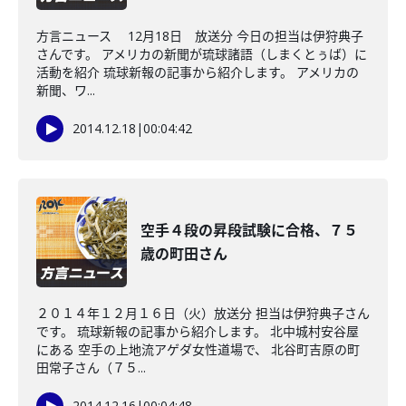
方言ニュース 12月18日 放送分 今日の担当は伊狩典子
さんです。 アメリカの新聞が琉球諸語（しまくとぅば）に
活動を紹介 琉球新報の記事から紹介します。 アメリカの
新聞、ワ...
2014.12.18
|
00:04:42
空手４段の昇段試験に合格、７５
歳の町田さん
２０１４年１２月１６日（火）放送分 担当は伊狩典子さん
です。 琉球新報の記事から紹介します。 北中城村安谷屋
にある 空手の上地流アゲダ女性道場で、 北谷町吉原の町
田常子さん（７５...
2014.12.16
|
00:04:48