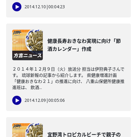
2014.12.10
|
00:04:23
健康長寿おきなわ実現に向け「節
酒カレンダー」作成
２０１４年１２月９日（火）放送分 担当は伊狩典子さんで
す。 琉球新報の記事から紹介します。 県健康増進計画
「健康おきなわ２１」の推進に向け、 八重山保健所健康推
進班は、 飲酒...
2014.12.09
|
00:05:06
宜野湾トロピカルビーチで親子の