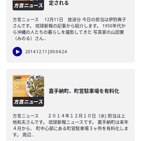
定される
方言ニュース 12月11日 放送分 今日の担当は伊狩典子
さんです。 琉球新報の記事から紹介します。 1950年代か
ら沖縄の人たちの暮らしを撮影してきた 写真家の山田實
（みのる）さん...
2014.12.11
|
00:04:24
嘉手納町、町営駐車場を有料化
方言ニュース ２０１４年１２月１０日（水) 担当は上
地和夫さんです。 琉球新報ニュースです。 嘉手納町は来年
４月から、 町中心部にある町営駐車場３ヶ所を有料化しま
す。 周辺...