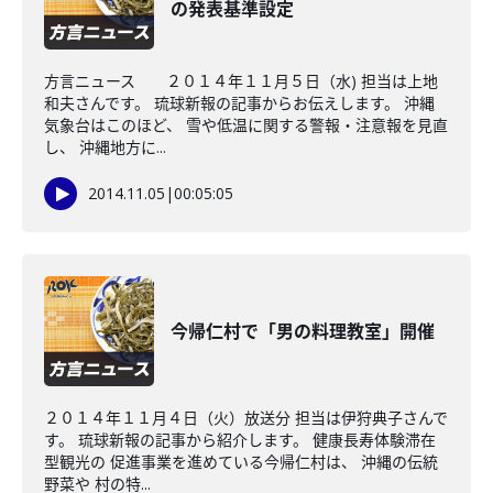
の発表基準設定
方言ニュース ２０１４年１１月５日（水) 担当は上地
和夫さんです。 琉球新報の記事からお伝えします。 沖縄
気象台はこのほど、 雪や低温に関する警報・注意報を見直
し、 沖縄地方に...
2014.11.05
|
00:05:05
今帰仁村で「男の料理教室」開催
２０１４年１１月４日（火）放送分 担当は伊狩典子さんで
す。 琉球新報の記事から紹介します。 健康長寿体験滞在
型観光の 促進事業を進めている今帰仁村は、 沖縄の伝統
野菜や 村の特...