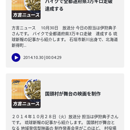
バイクで全都道府県3万キロ走破
達成する
方言ニュース 10月30日 放送分 今日の担当は伊狩典子
さんです。 バイクで全都道府県3万キロ走破 達成する 琉
球新報の記事から紹介します。 石垣市新川出身で、北海道
新得町...
2014.10.30
|
00:04:29
国頭村が舞台の映画を制作
２０１４年１０月２８日（火）放送分 担当は伊狩典子さん
です。 琉球新報の記事から紹介します。 国頭村が舞台と
なる 地域発信型映画の 制作発表会見がこのほど、 村役場