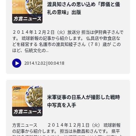
渡具知さんの思い込め「葬儀と儀
礼の意味」出版
２０１４年１２月２日（火）放送分 担当は伊狩典子さんで
す。 琉球新報の記事から紹介します。 仏具店や飲食店な
どを経営する 名護市の渡具知綾子さん（７８）歳が この
ほど、伝統文化の...
2014.12.02
|
00:04:18
米軍従事の日系人が撮影した戦時
中写真を入手
方言ニュース ２０１４年１２月１日（火） 琉球新報
の記事から紹介します。 担当は糸数昌和さんです。 県平