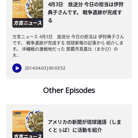
4月3日 放送分 今日の担当は伊狩
典子さんです。 戦争遺跡が完成す
る
方言ニュース 4月3日 放送分 今日の担当は 伊狩典子さん
です。 戦争遺跡が完成する 琉球新報の記事から 紹介しま
す。 沖縄戦の激戦地だった 那覇市真嘉比（まかび）の
大...
2014.04.03
|
00:03:52
Other Episodes
アメリカの新聞が琉球諸語（しま
くとぅば）に活動を紹介