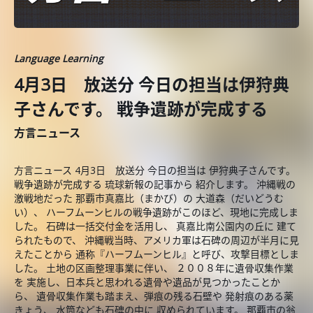
Language Learning
4月3日 放送分 今日の担当は伊狩典
子さんです。 戦争遺跡が完成する
方言ニュース
方言ニュース 4月3日 放送分 今日の担当は 伊狩典子さんです。
戦争遺跡が完成する 琉球新報の記事から 紹介します。 沖縄戦の
激戦地だった 那覇市真嘉比（まかび）の 大道森（だいどうむ
い）、 ハーフムーンヒルの戦争遺跡がこのほど、現地に完成しま
した。 石碑は一括交付金を活用し、 真嘉比南公園内の丘に 建て
られたもので、 沖縄戦当時、アメリカ軍は石碑の周辺が半月に見
えたことから 通称『ハーフムーンヒル』と呼び、攻撃目標としま
した。 土地の区画整理事業に伴い、 ２００８年に遺骨収集作業
を 実施し、日本兵と思われる遺骨や遺品が見つかったことか
ら、 遺骨収集作業も踏まえ、弾痕の残る石壁や 発射痕のある薬
きょう、 水筒なども石碑の中に 収められています。 那覇市の翁