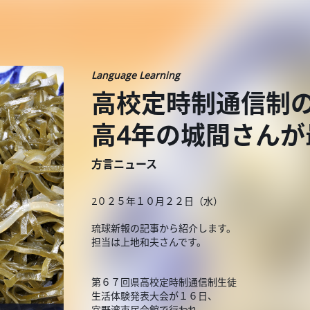
Language Learning
高校定時制通信制
高4年の城間さんが
方言ニュース
2０２５年１０月２２日（水）
琉球新報の記事から紹介します。
担当は上地和夫さんです。
第６７回県高校定時制通信制生徒
生活体験発表大会が１６日、
宜野湾市民会館で行われ、