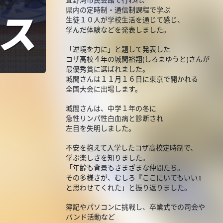
県内の定時制・通信制課程で学ぶ
生徒１０人が学校生活を通じて感じ、
学んだ体験などを発表しました。
「逆境を力に」と題して発表した
コザ高校４年の城間裕翔(しろまゆうと)さんが
最優秀賞に選ばれました。
城間さんは１１月１６日に東京で開かれる
全国大会に出場します。
城間さんは、中学１年の冬に
急性リンパ性白血病と診断され
左目を失明しました。
不安を抱えて入学したコザ高校定時制で、
学ぶ楽しさを知りました。
「年齢も背景もさまざまな仲間たち。
その多様さが、むしろ『ここにいてもいい』
と思わせてくれた」と振り返りました。
簿記やパソコンに挑戦し、卒業式での司会や
バンド活動など