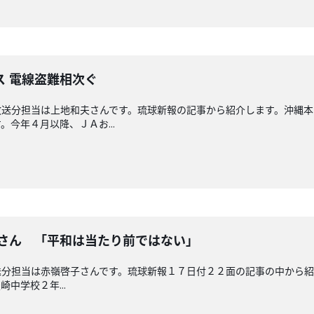
ス 電線盗難相次ぐ
放送分担当は上地和夫さんです。琉球新報の記事から紹介します。沖縄
今年４月以降、ＪＡお...
奈さん 「平和は当たり前ではない」
分担当は赤嶺啓子さんです。琉球新報１７日付２２面の記事の中から紹
中学校２年...