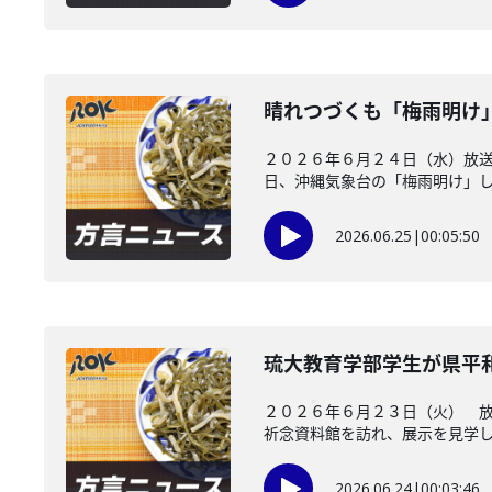
晴れつづくも「梅雨明け
２０２６年６月２４日（水）放
日、沖縄気象台の「梅雨明け」した
2026.06.25
|
00:05:50
琉大教育学部学生が県平
２０２６年６月２３日（火） 
祈念資料館を訪れ、展示を見学し、
2026.06.24
|
00:03:46