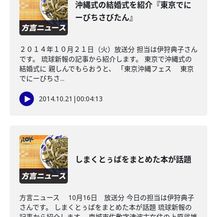
沖縄式の結婚式を紹介『東京でに
ーびちさびたん』
２０１４年１０月２１日（火）放送分 担当は伊狩典子さん
です。 琉球新報の記事から紹介します。 東京で沖縄式の
結婚式に 親しんでもらおうと、 「東京沖縄フェス 東京
でにーびちさ...
2014.10.21
|
00:04:13
しまくとぅばをまとめた本が話題
方言ニュース 10月16日 放送分 今日の担当は伊狩典子
さんです。 しまくとぅばをまとめた本が話題 琉球新報の
記事から紹介します。 南城市佐敷字津波古在住の上原武雄