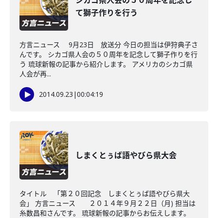
シカゴ県人会の５０周年を記念し
て獅子作りを行う
方言ニュース 9月23日 放送分 今日の担当は伊狩典子さ
んです。 シカゴ県人会の５０周年を記念して獅子作りを行
う 琉球新報の記事から紹介します。 アメリカのシカゴ県
人会が再...
2014.09.23
|
00:04:19
しまくとぅば語やびら県大会
タイトル 「第２０回記念 しまくとぅば語やびら県大
会」 方言ニュース ２０１４年９月２２日（月) 担当は
糸数昌和さんです。 琉球新報の記事からお伝えします。