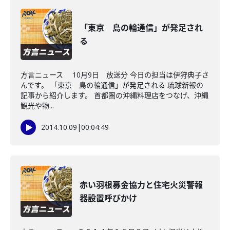
「東京 島の輪通信」が発足され
る
方言ニュース 10月9日 放送分 今日の担当は伊狩典子さ
んです。 「東京 島の輪通信」が発足される 琉球新報の
記事から紹介します。 首都圏の沖縄料理店をつなげ、沖縄
観光や物...
2014.10.09
|
00:04:49
赤い羽根募金協力と住宅火災警報
器設置呼びかけ