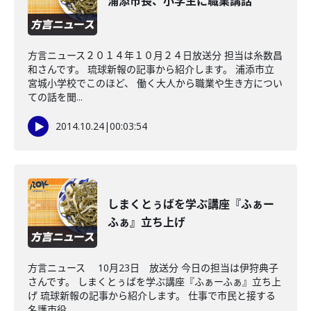
浦添市長、小学生に職業講話
方言ニュース２０１４年１０月２４日放送分 担当は糸数昌
和さんです。 琉球新報の記事から紹介します。 浦添市立
宮城小学校でこのほど、 働く大人から職業や生き方につい
ての話を聞...
2014.10.24
|
00:03:54
しまくとぅばを学ぶ講座『ふぁー
ふぁ』立ち上げ
方言ニュース 10月23日 放送分 今日の担当は伊狩典子
さんです。 しまくとぅばを学ぶ講座『ふぁーふぁ』立ち上
げ 琉球新報の記事から紹介します。 仕事で市民と接する
名護市役...