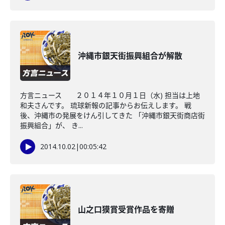
沖縄市銀天街振興組合が解散
方言ニュース ２０１４年１０月１日（水) 担当は上地
和夫さんです。 琉球新報の記事からお伝えします。 戦
後、沖縄市の発展をけん引してきた 「沖縄市銀天街商店街
振興組合」が、 き...
2014.10.02
|
00:05:42
山之口獏賞受賞作品を寄贈