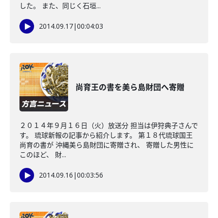
した。 また、同じく石垣...
2014.09.17
|
00:04:03
尚育王の書を美ら島財団へ寄贈
２０１４年９月１６日（火）放送分 担当は伊狩典子さんで
す。 琉球新報の記事から紹介します。 第１８代琉球国王
尚育の書が 沖縄美ら島財団に寄贈され、 寄贈した男性に
このほど、 財...
2014.09.16
|
00:03:56