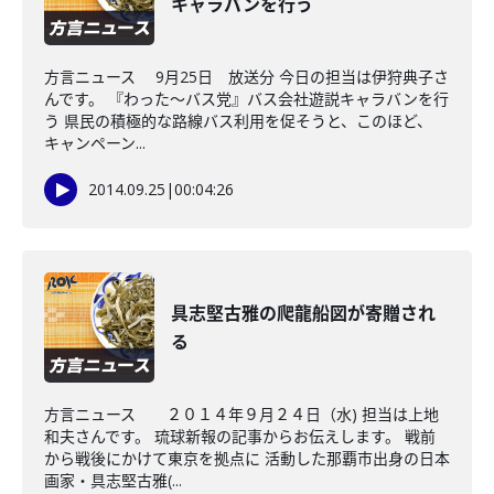
キャラバンを行う
方言ニュース 9月25日 放送分 今日の担当は伊狩典子さ
んです。 『わった～バス党』バス会社遊説キャラバンを行
う 県民の積極的な路線バス利用を促そうと、このほど、
キャンペーン...
2014.09.25
|
00:04:26
具志堅古雅の爬龍船図が寄贈され
る
方言ニュース ２０１４年９月２４日（水) 担当は上地
和夫さんです。 琉球新報の記事からお伝えします。 戦前
から戦後にかけて東京を拠点に 活動した那覇市出身の日本
画家・具志堅古雅(...