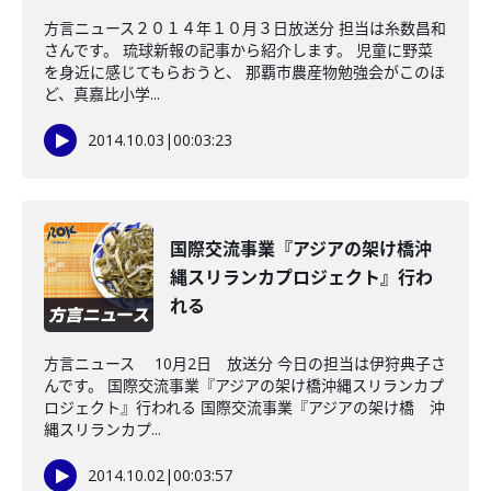
方言ニュース２０１４年１０月３日放送分 担当は糸数昌和
さんです。 琉球新報の記事から紹介します。 児童に野菜
を身近に感じてもらおうと、 那覇市農産物勉強会がこのほ
ど、真嘉比小学...
2014.10.03
|
00:03:23
国際交流事業『アジアの架け橋沖
縄スリランカプロジェクト』行わ
れる
方言ニュース 10月2日 放送分 今日の担当は伊狩典子さ
んです。 国際交流事業『アジアの架け橋沖縄スリランカプ
ロジェクト』行われる 国際交流事業『アジアの架け橋 沖
縄スリランカプ...
2014.10.02
|
00:03:57