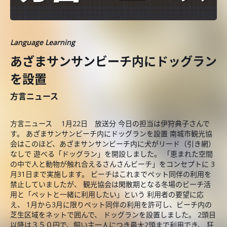
Language Learning
あざまサンサンビーチ内にドッグラン
を設置
方言ニュース
方言ニュース 1月22日 放送分 今日の担当は伊狩典子さんで
す。 あざまサンサンビーチ内にドッグランを設置 南城市観光協
会はこのほど、あざまサンサンビーチ内に犬がリード（引き網）
なしで 遊べる「ドッグラン」を開設しました。 「恵まれた空間
の中で人と動物が触れ合えるさんさんビーチ」をコンセプトに 3
月31日まで実施します。 ビーチはこれまでペット同伴の利用を
禁止していましたが、 観光協会は閑散期となる冬場のビーチ活
用と「ペットと一緒に利用したい」という 利用者の要望に応
え、 1月から3月に限りペット同伴の利用を許可し、ビーチ内の
芝生区域をネットで囲んで、 ドッグランを設置しました。 2頭目
以降は３５０円で、飼い主一人につき最大2頭まで利用でき、 狂