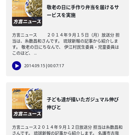
敬老の日に手作り弁当を届けるサ
ービスを実施
方言ニュース ２０１４年９月１５日（月）放送分 担
当は、糸数昌和さんです。 琉球新報の記事から紹介しま
す。 敬老の日にちなんで、 伊江村民生委員・児童委員は
このほど、 ...
2014.09.15
|
00:07:17
子ども達が描いたガジュマル伸び
伸びと
方言ニュース２０１４年９月１２日放送分 担当は糸数昌和
さんです。 琉球新報の記事から紹介します。 名護市古我