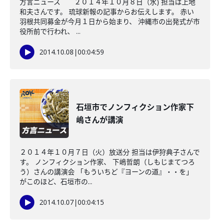
方言ニュース ２０１４年１０月８日（水) 担当は上地
和夫さんです。 琉球新報の記事からお伝えします。 赤い
羽根共同募金が今月１日から始まり、 沖縄市の出発式が市
役所前で行われ、 ...
2014.10.08
|
00:04:59
石垣市でノンフィクション作家下
嶋さんが講演
２０１４年１０月７日（火）放送分 担当は伊狩典子さんで
す。 ノンフィクション作家、 下嶋哲朗（しもじまてつろ
う）さんの講演会 「もういちど『ヨーンの道』・・を」
がこのほど、石垣市の...
2014.10.07
|
00:04:15