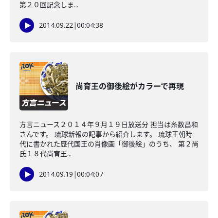
第２０回記念しま...
2014.09.22
|
00:04:38
尚育王の御後絵がカラーで再現
方言ニュース２０１４年９月１９日放送分 担当は糸数昌和
さんです。 琉球新報の記事から紹介します。 琉球王朝時
代に書かれた歴代国王の肖像画「御後絵」のうち、 第２尚
氏１８代尚育王...
2014.09.19
|
00:04:07