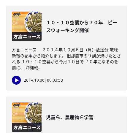
１０・１０空襲から７０年 ピー
スウォーキング開催
方言ニュース ２０１４年１０月６日（月）放送分 琉球
新報の記事から紹介します。 旧那覇市の９割が焼けたとさ
れる １０・１０空襲から今月１０日で ７０年になるのを
前に、 沖縄戦...
2014.10.06
|
00:03:53
児童ら、農産物を学習