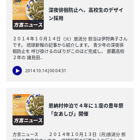
深夜徘徊防止へ、高校生のデザイ
ン採用
２０１４年１０月１４日（火）放送分 担当は伊狩典子さん
です。 琉球新報の記事から紹介します。 青少年の深夜徘
徊防止を 呼び掛けるのぼりがこのほど完成し、 那覇高校
２年の 諸見田...
2014.10.14
|
00:04:31
恩納村仲泊で４年に１度の豊年祭
「女あしび」開催
方言ニュース ２０１４年１０月１３日（月)放送分 担