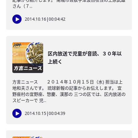
さん（７...
2014.10.16
|
00:04:42
区内放送で児童が音読、３０年以
上続く
方言ニュース ２０１４年１０月１５日（水) 担当は上
地和夫さんです。 琉球新報の記事からお伝えします。 宜
野座村の宜野座、惣慶、漢那の 三つの区では、区内放送の
スピーカーで 児...
2014.10.15
|
00:04:39