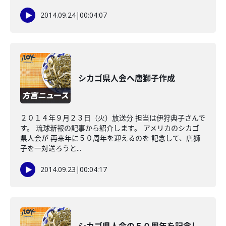
2014.09.24
|
00:04:07
シカゴ県人会へ唐獅子作成
２０１４年９月２３日（火）放送分 担当は伊狩典子さんで
す。 琉球新報の記事から紹介します。 アメリカのシカゴ
県人会が 再来年に５０周年を迎えるのを 記念して、唐獅
子を一対送ろうと...
2014.09.23
|
00:04:17