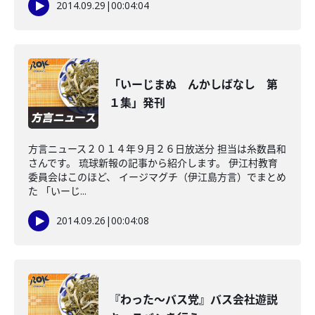
2014.09.29
|
00:04:04
「いーじまぬ んかしばなし 第
１集」発刊
方言ニュース２０１４年９月２６日放送分 担当は糸数昌和
さんです。 琉球新報の記事から紹介します。 伊江村教育
委員会はこのほど、 イージマグチ（伊江島方言）でまとめ
た 「いーじ...
2014.09.26
|
00:04:08
『わった～バス党』バス会社遊説