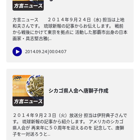
方言ニュース ２０１４年９月２４日（水) 担当は上地
和夫さんです。 琉球新報の記事からお伝えします。 戦前
から戦後にかけて東京を拠点に 活動した那覇市出身の日本
画家・具志堅古雅(...
2014.09.24
|
00:04:07
シカゴ県人会へ唐獅子作成
２０１４年９月２３日（火）放送分 担当は伊狩典子さんで
す。 琉球新報の記事から紹介します。 アメリカのシカゴ
県人会が 再来年に５０周年を迎えるのを 記念して、唐獅
子を一対送ろうと...