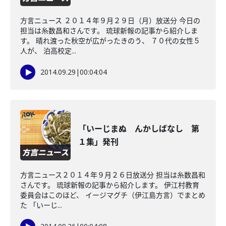
方言ニュース ２０１４年９月２９日（月）放送分 今日の
担当は糸数昌和さんです。 琉球新報の記事から紹介しま
す。 晴れ渡った秋空が広がったきのう、 ７０代の女性５
人が、 泊高校定...
2014.09.29
|
00:04:04
「いーじまぬ んかしばなし 第
１集」発刊
方言ニュース２０１４年９月２６日放送分 担当は糸数昌和
さんです。 琉球新報の記事から紹介します。 伊江村教育
委員会はこのほど、 イージマグチ（伊江島方言）でまとめ
た 「いーじ...