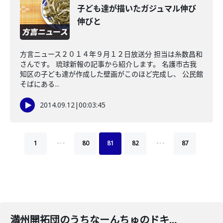
子ども達が描いたガジュマル伸び
伸びと
方言ニュース２０１４年９月１２日放送分 担当は糸数昌和
さんです。 琉球新報の記事から紹介します。 名護市古我
知区の子ども達が作成した壁画がこのほど完成し、 公民館
そばにある...
2014.09.12
|
00:03:45
…
…
1
80
81
82
87
満州開拓団のうちなーんちゅのドキュメンタリ－小説が県内の書店で販売される。