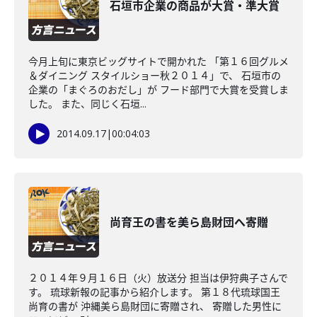
石垣市企業の商品が大賞・準大賞
今月上旬に東京ビッグサイトで開かれた 「第１６回グルメ
＆ダイニング スタイルショー秋２０１４」で、 石垣市の
企業の「まぐろのおだし」が フード部門で大賞を受賞しま
した。 また、同じく石垣...
2014.09.17
|
00:04:03
尚育王の書を美ら島財団へ寄贈
２０１４年９月１６日（火）放送分 担当は伊狩典子さんで
す。 琉球新報の記事から紹介します。 第１８代琉球国王
尚育の書が 沖縄美ら島財団に寄贈され、 寄贈した男性に