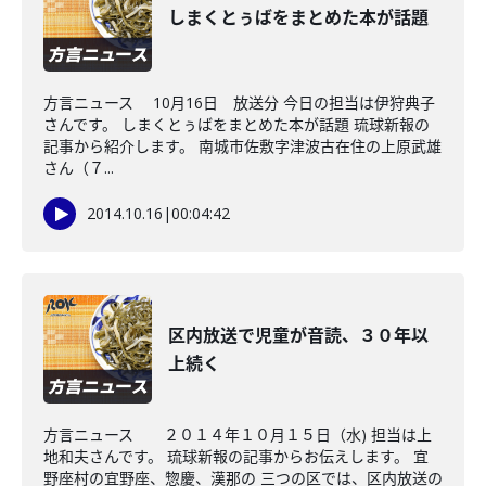
しまくとぅばをまとめた本が話題
方言ニュース 10月16日 放送分 今日の担当は伊狩典子
さんです。 しまくとぅばをまとめた本が話題 琉球新報の
記事から紹介します。 南城市佐敷字津波古在住の上原武雄
さん（７...
2014.10.16
|
00:04:42
区内放送で児童が音読、３０年以
上続く
方言ニュース ２０１４年１０月１５日（水) 担当は上
地和夫さんです。 琉球新報の記事からお伝えします。 宜
野座村の宜野座、惣慶、漢那の 三つの区では、区内放送の