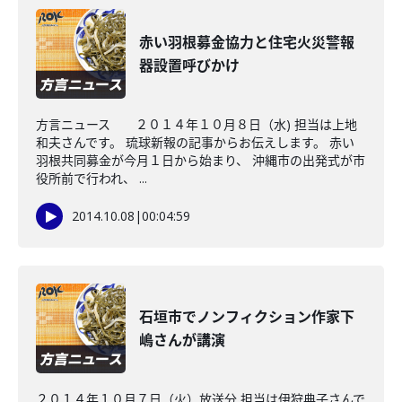
赤い羽根募金協力と住宅火災警報
器設置呼びかけ
方言ニュース ２０１４年１０月８日（水) 担当は上地
和夫さんです。 琉球新報の記事からお伝えします。 赤い
羽根共同募金が今月１日から始まり、 沖縄市の出発式が市
役所前で行われ、 ...
2014.10.08
|
00:04:59
石垣市でノンフィクション作家下
嶋さんが講演
２０１４年１０月７日（火）放送分 担当は伊狩典子さんで