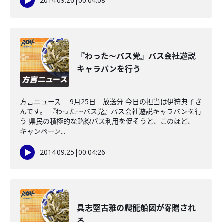
2014.09.26
|
00:04:08
『わった～バス党』バス会社遊説
キャラバンを行う
方言ニュース 9月25日 放送分 今日の担当は伊狩典子さ
んです。 『わった～バス党』バス会社遊説キャラバンを行
う 県民の積極的な路線バス利用を促そうと、このほど、
キャンペーン...
2014.09.25
|
00:04:26
具志堅古雅の爬龍船図が寄贈され
る