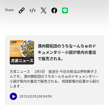
Share
満州開拓団のうちなーんちゅのド
キュメンタリ－小説が県内の書店
で販売される。
方言ニュース 2月5日 放送分 今日の担当は伊狩典子さ
んです。 満州開拓団のうちなーんちゅのドキュメンタリ－
小説が県内の書店で販売される。 琉球新報の記事から紹介
します ...
2015.02.05
|
00:04:59