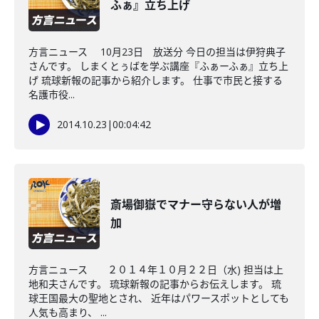
ふぁ』立ち上げ
方言ニュース 10月23日 放送分 今日の担当は伊狩典子
さんです。 しまくとぅばを学ぶ講座『ふぁーふぁ』立ち上
げ 琉球新報の記事から紹介します。 仕事で市民と接する
名護市役...
2014.10.23
|
00:04:42
斎場御嶽でマナー守らない人が増
加
方言ニュース ２０１４年１０月２２日（水) 担当は上
地和夫さんです。 琉球新報の記事からお伝えします。 琉
球王国最大の聖地とされ、 近年はパワースポットとしても
人気も高まり、 ...