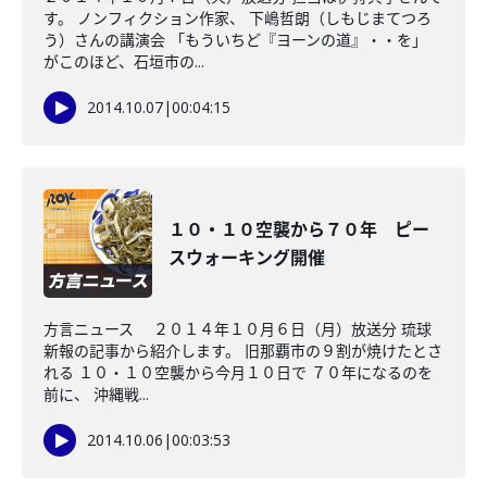
す。 ノンフィクション作家、 下嶋哲朗（しもじまてつろ
う）さんの講演会 「もういちど『ヨーンの道』・・を」
がこのほど、石垣市の...
2014.10.07
|
00:04:15
１０・１０空襲から７０年 ピー
スウォーキング開催
方言ニュース ２０１４年１０月６日（月）放送分 琉球
新報の記事から紹介します。 旧那覇市の９割が焼けたとさ
れる １０・１０空襲から今月１０日で ７０年になるのを
前に、 沖縄戦...
2014.10.06
|
00:03:53