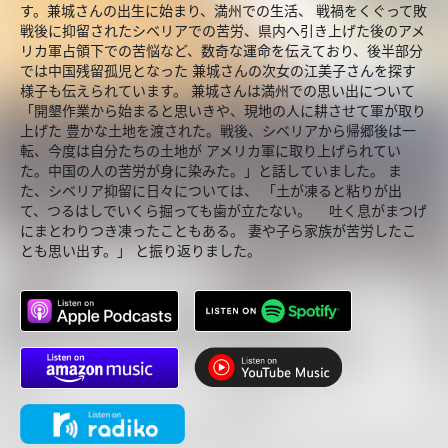
す。兼城さんの出生に始まり、満州での生活、 戦禍をくぐって敗
戦後に抑留されたシベリアでの苦労、県内へ引き上げた後のアメ
リカ軍占領下での苦悩など、数奇な運命を伝えており、後半部分
では中国残留孤児となった 兼城さんの次女の江美子さんを探す
様子も伝えられています。 兼城さんは満州での思い出について
「開墾作業から始まると思いきや、現地の人に耕させて軍が取り
上げた 豊かな土地を渡された。戦後、シベリアから帰郷後は一
転、今度は自分たちの土地が アメリカ軍に取り上げられてい
た。中国の人の苦労が身に染みた。」と話していました。 ま
た、シベリア抑留に日々については、 「土が凍ると粘りが出
て、つるはしでいくら掘っても歯が立たない。 吐く息がまつげ
にまとわりつき凍ったこともある。 妻や子ら家族が苦労したこ
とも思い出す。」 と振り返りました。