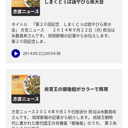
しまくとぅば語やびら県大会
タイトル 「第２０回記念 しまくとぅば語やびら県大
会」 方言ニュース ２０１４年９月２２日（月) 担当は
糸数昌和さんです。 琉球新報の記事からお伝えします。
第２０回記念しま...
2014.09.22
|
00:04:38
尚育王の御後絵がカラーで再現
方言ニュース２０１４年９月１９日放送分 担当は糸数昌和
さんです。 琉球新報の記事から紹介します。 琉球王朝時
代に書かれた歴代国王の肖像画「御後絵」のうち、 第２尚