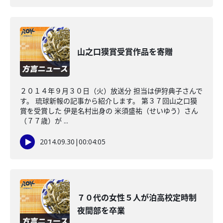
山之口獏賞受賞作品を寄贈
２０１４年９月３０日（火）放送分 担当は伊狩典子さんで
す。 琉球新報の記事から紹介します。 第３７回山之口獏
賞を受賞した 伊是名村出身の 米須盛祐（せいゆう）さん
（７７歳）が ...
2014.09.30
|
00:04:05
７０代の女性５人が泊高校定時制
夜間部を卒業