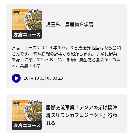
児童ら、農産物を学習
方言ニュース２０１４年１０月３日放送分 担当は糸数昌和
さんです。 琉球新報の記事から紹介します。 児童に野菜
を身近に感じてもらおうと、 那覇市農産物勉強会がこのほ
ど、真嘉比小学...
2014.10.03
|
00:03:23
国際交流事業『アジアの架け橋沖
縄スリランカプロジェクト』行わ
れる