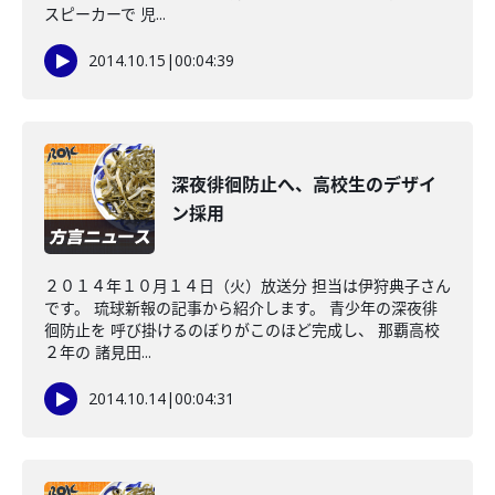
スピーカーで 児...
2014.10.15
|
00:04:39
深夜徘徊防止へ、高校生のデザイ
ン採用
２０１４年１０月１４日（火）放送分 担当は伊狩典子さん
です。 琉球新報の記事から紹介します。 青少年の深夜徘
徊防止を 呼び掛けるのぼりがこのほど完成し、 那覇高校
２年の 諸見田...
2014.10.14
|
00:04:31