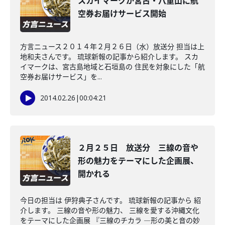
スカイマークが宮古・八重山に航
空券お届けサービス開始
方言ニュース２０１４年２月２６日（水）放送分 担当は上
地和夫さんです。 琉球新報の記事から紹介します。 スカ
イマークは、宮古島地域と石垣島の 住民を対象にした「航
空券お届けサービス」を...
2014.02.26
|
00:04:21
２月２５日 放送分 三線の音や
形の魅力をテーマにした企画展、
開かれる
今日の担当は 伊狩典子さんです。 琉球新報の記事から 紹
介します。 三線の音や形の魅力、 三線を愛する沖縄文化
をテーマにした企画展 『三線のチカラ ―形の美と音の妙