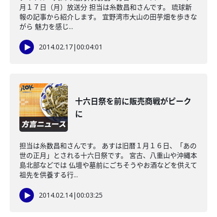
月１７日（月）放送分 担当は糸数昌和さんです。 琉球新
報の記事から紹介します。 宜野湾市大山の田芋畑を歩きな
がら 魅力を感じ...
2014.02.17
|
00:04:01
十六日祭を前に販売商戦がピーク
に
担当は糸数昌和さんです。 あすは旧暦１月１６日、「あの
世の正月」とされる十六日祭です。 宮古、八重山や沖縄本
島北部などでは 仏壇や墓前にごちそうやお酒などを供えて
祖先を供養する行...
2014.02.14
|
00:03:25