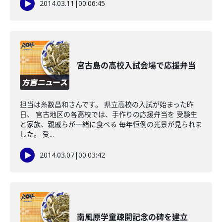
2014.03.11
|
00:06:45
宮古島の高校入試会場で応援弁当
担当は糸数昌和さんです。 県立高校の入試が始まった昨
日、 宮古地区の各高校では、手作りの応援弁当を 受験生
と家族、親戚らが一緒に食べる 毎年恒例の光景が見られま
した。 受...
2014.03.07
|
00:03:42
南風原学童疎開記念の碑を建立