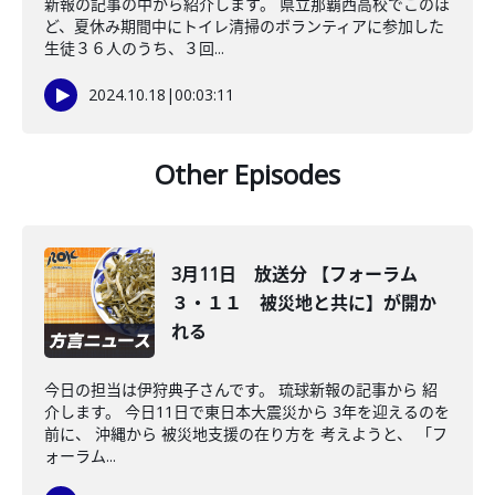
新報の記事の中から紹介します。 県立那覇西高校でこのほ
ど、夏休み期間中にトイレ清掃のボランティアに参加した
生徒３６人のうち、３回...
2024.10.18
|
00:03:11
Other Episodes
3月11日 放送分 【フォーラム
３・１１ 被災地と共に】が開か
れる
今日の担当は伊狩典子さんです。 琉球新報の記事から 紹
介します。 今日11日で東日本大震災から 3年を迎えるのを
前に、 沖縄から 被災地支援の在り方を 考えようと、 「フ
ォーラム...