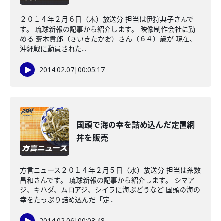
２０１４年２月６日（木）放送分 担当は伊狩典子さんで
す。 琉球新報の記事から紹介します。 映像制作会社に勤
める 齋木貴郎（さいきたかお）さん（６４）歳が 現在、
沖縄戦に動員された...
2014.02.07
|
00:05:17
国頭で海の幸を詰め込んだ定置網
丼を販売
方言ニュース２０１４年２月５日（水）放送分 担当は糸数
昌和さんです。 琉球新報の記事から紹介します。 シマア
ジ、キハダ、ムロアジ、シイラに海ぶどうなど 国頭の海の
幸をたっぷり詰め込んだ「定...
2014.02.06
|
00:03:48