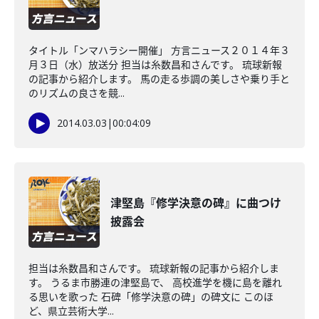
タイトル「ンマハラシー開催」 方言ニュース２０１４年３
月３日（水）放送分 担当は糸数昌和さんです。 琉球新報
の記事から紹介します。 馬の走る歩調の美しさや乗り手と
のリズムの良さを競...
2014.03.03
|
00:04:09
津堅島『修学決意の碑』に曲つけ
披露会
担当は糸数昌和さんです。 琉球新報の記事から紹介しま
す。 うるま市勝連の津堅島で、 高校進学を機に島を離れ
る思いを歌った 石碑「修学決意の碑」の碑文に このほ
ど、県立芸術大学...