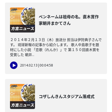
ペンネームは祖母の名。直木賞作
家朝井まかてさん
２０１４年２月１３日（木）放送分 担当は伊狩典子さんで
す。 琉球新報の記事から紹介します。 歌人中島歌子を題
材にした小説 「恋歌（れんか）」で 第１５０回直木賞を
受賞した 朝井...
2014.02.13
|
00:04:58
コザしんきんスタジアム落成式