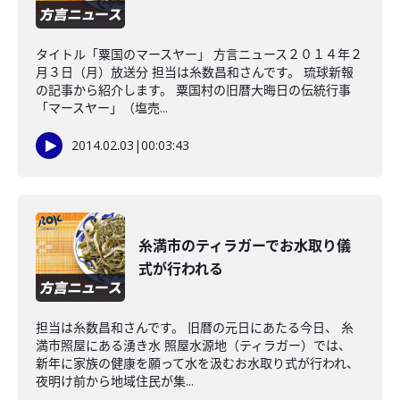
タイトル「粟国のマースヤー」 方言ニュース２０１４年２
月３日（月）放送分 担当は糸数昌和さんです。 琉球新報
の記事から紹介します。 粟国村の旧暦大晦日の伝統行事
「マースヤー」（塩売...
2014.02.03
|
00:03:43
糸満市のティラガーでお水取り儀
式が行われる
担当は糸数昌和さんです。 旧暦の元日にあたる今日、 糸
満市照屋にある湧き水 照屋水源地（ティラガー）では、
新年に家族の健康を願って水を汲むお水取り式が行われ、
夜明け前から地域住民が集...