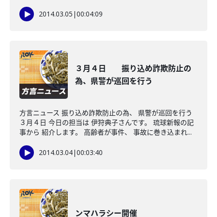
2014.03.05
|
00:04:09
３月４日 振り込め詐欺防止の
為、県警が巡回を行う
方言ニュース 振り込め詐欺防止の為、 県警が巡回を行う
３月４日 今日の担当は 伊狩典子さんです。 琉球新報の記
事から 紹介します。 高齢者が事件、 事故に巻き込まれ...
2014.03.04
|
00:03:40
ンマハラシー開催