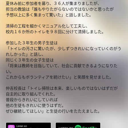
夏休み前に参加者を募り、３６人が集まりましたが、
担当の教諭は「誰もやりたがらないのではないかと思ったが
予想以上に多く集まって驚いた」と話しました。
清掃の工程を細かくマニュアル化して工夫し、
校内１６か所のトイレを９８回に分けて清掃しました。
参加した３年生の男子生徒は
「トイレの汚さに驚いたが、少しずつきれいになっていくのがう
れしかった」と話し、
同じく３年生の女子生徒は
「将来は教師を目指していて、社会に貢献できるようになりた
い。
これからもボランティアを続けたい」と笑顔を見せました。
仲吉校長は「トイレ掃除は本来、楽しいものではないはずだが
自主的に取り組んでくれた。
普段からきれいにしていれば
他の生徒もきれいに使うはずだ。
ぜひ継続してほしい」と生徒の行いをたたえました。