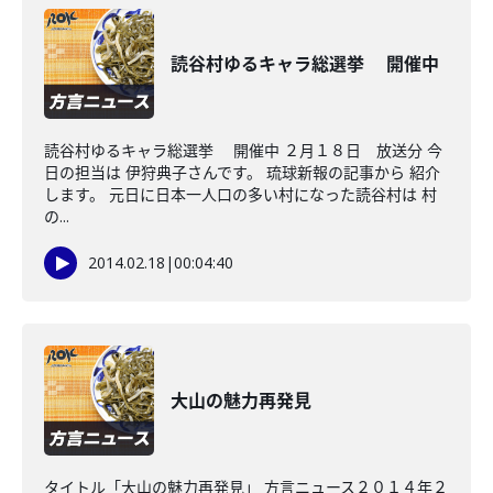
読谷村ゆるキャラ総選挙 開催中
読谷村ゆるキャラ総選挙 開催中 ２月１８日 放送分 今
日の担当は 伊狩典子さんです。 琉球新報の記事から 紹介
します。 元日に日本一人口の多い村になった読谷村は 村
の...
2014.02.18
|
00:04:40
大山の魅力再発見
タイトル「大山の魅力再発見」 方言ニュース２０１４年２