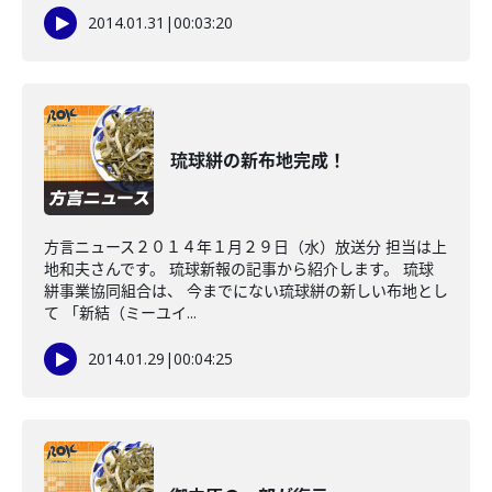
2014.01.31
|
00:03:20
琉球絣の新布地完成！
方言ニュース２０１４年１月２９日（水）放送分 担当は上
地和夫さんです。 琉球新報の記事から紹介します。 琉球
絣事業協同組合は、 今までにない琉球絣の新しい布地とし
て 「新結（ミーユイ...
2014.01.29
|
00:04:25