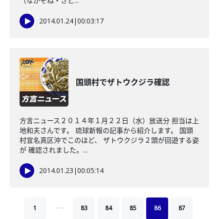
（なかそね・さと...
2014.01.24
|
00:03:17
国頭村でザトウクジラ確認
方言ニュース２０１４年１月２２日（水）放送分 担当は上
地和夫さんです。 琉球新報の記事から紹介します。 国頭
村宜名真区沖でこのほど、 ザトウクジラ２頭が回遊する姿
が 確認されました。...
2014.01.23
|
00:05:14
…
1
83
84
85
86
87