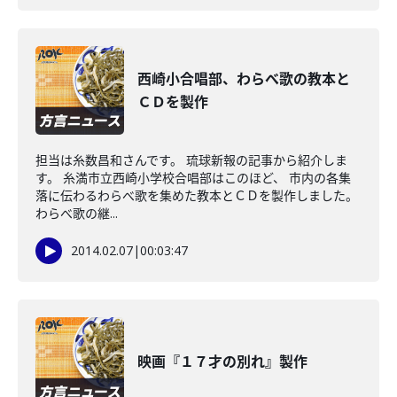
西崎小合唱部、わらべ歌の教本と
ＣＤを製作
担当は糸数昌和さんです。 琉球新報の記事から紹介しま
す。 糸満市立西崎小学校合唱部はこのほど、 市内の各集
落に伝わるわらべ歌を集めた教本とＣＤを製作しました。
わらべ歌の継...
2014.02.07
|
00:03:47
映画『１７才の別れ』製作