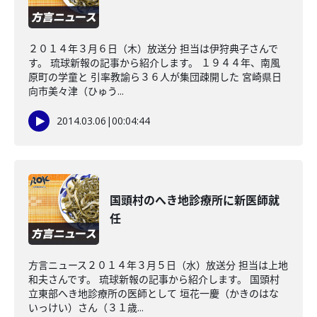
２０１４年３月６日（木）放送分 担当は伊狩典子さんで
す。 琉球新報の記事から紹介します。 １９４４年、南風
原町の学童と 引率教諭ら３６人が集団疎開した 宮崎県日
向市美々津（ひゅう...
2014.03.06
|
00:04:44
国頭村のへき地診療所に新医師就
任
方言ニュース２０１４年３月５日（水）放送分 担当は上地
和夫さんです。 琉球新報の記事から紹介します。 国頭村
立東部へき地診療所の医師として 垣花一慶（かきのはな
いっけい）さん（３１歳...