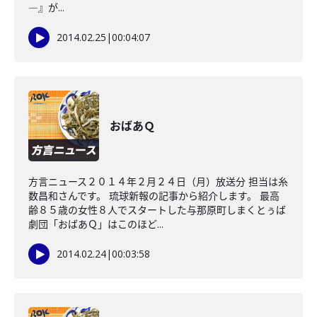
―』が...
2014.02.25
|
00:04:07
おばあＱ
方言ニュース２０１４年２月２４日（月）放送分 担当は糸
数昌和さんです。 琉球新報の記事から紹介します。 最高
齢８５歳の女性８人でスタートした与那原町しまくとぅば
劇団「おばあＱ」はこのほど...
2014.02.24
|
00:03:58