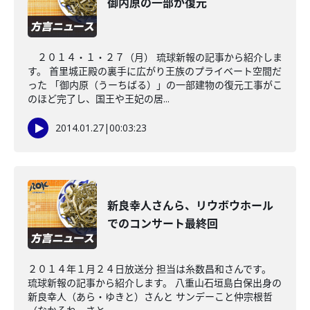
御内原の一部が復元
２０１４・１・２７（月） 琉球新報の記事から紹介しま
す。 首里城正殿の裏手に広がり王族のプライベート空間だ
った 「御内原（うーちばる）」の一部建物の復元工事がこ
のほど完了し、国王や王妃の居...
2014.01.27
|
00:03:23
新良幸人さんら、リウボウホール
でのコンサート最終回
２０１４年１月２４日放送分 担当は糸数昌和さんです。
琉球新報の記事から紹介します。 八重山石垣島白保出身の
新良幸人（あら・ゆきと）さんと サンデーこと仲宗根哲