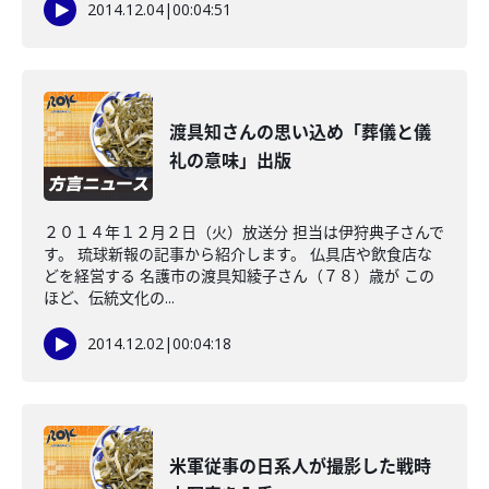
2014.12.04
|
00:04:51
渡具知さんの思い込め「葬儀と儀
礼の意味」出版
２０１４年１２月２日（火）放送分 担当は伊狩典子さんで
す。 琉球新報の記事から紹介します。 仏具店や飲食店な
どを経営する 名護市の渡具知綾子さん（７８）歳が この
ほど、伝統文化の...
2014.12.02
|
00:04:18
米軍従事の日系人が撮影した戦時