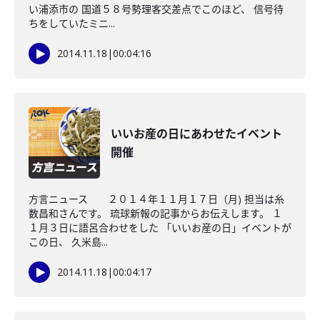
い浦添市の 国道５８号勢理客交差点でこのほど、 信号待
ちをしていたミニ...
2014.11.18
|
00:04:16
いいお産の日にあわせたイベント
開催
方言ニュース ２０１４年１１月１７日（月) 担当は糸
数昌和さんです。 琉球新報の記事からお伝えします。 １
１月３日に語呂合わせをした 「いいお産の日」イベントが
この日、 久米島...
2014.11.18
|
00:04:17