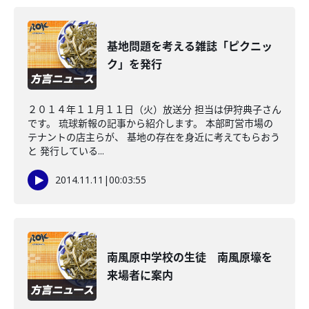
基地問題を考える雑誌「ピクニッ
ク」を発行
２０１４年１１月１１日（火）放送分 担当は伊狩典子さん
です。 琉球新報の記事から紹介します。 本部町営市場の
テナントの店主らが、 基地の存在を身近に考えてもらおう
と 発行している...
2014.11.11
|
00:03:55
南風原中学校の生徒 南風原壕を
来場者に案内