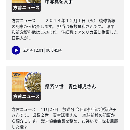
中写真を入手
方言ニュース ２０１４年１２月１日（火） 琉球新報
の記事から紹介します。 担当は糸数昌和さんです。 県平
和祈念資料館はこのほど、 沖縄戦でアメリカ軍に従事した
日系人が ...
2014.12.01
|
00:04:34
県系２世 青空球児さん
方言ニュース 11月27日 放送分 今日の担当は伊狩典子
さんです。 県系２世 青空球児さん 琉球新報の記事か
ら紹介します。 漫才協会会長を務め、お笑いで一世を風靡
した漫才...