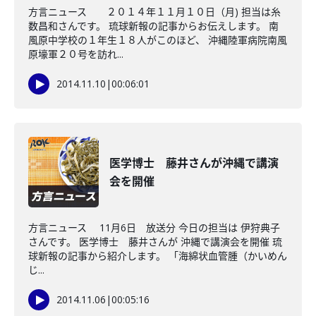
方言ニュース ２０１４年１１月１０日（月) 担当は糸
数昌和さんです。 琉球新報の記事からお伝えします。 南
風原中学校の１年生１８人がこのほど、 沖縄陸軍病院南風
原壕軍２０号を訪れ...
2014.11.10
|
00:06:01
医学博士 藤井さんが沖縄で講演
会を開催
方言ニュース 11月6日 放送分 今日の担当は 伊狩典子
さんです。 医学博士 藤井さんが 沖縄で講演会を開催 琉
球新報の記事から紹介します。 「海綿状血管腫（かいめん
じ...
2014.11.06
|
00:05:16