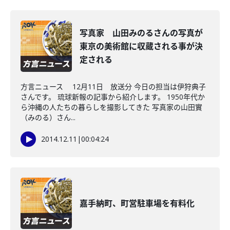
写真家 山田みのるさんの写真が
東京の美術館に収蔵される事が決
定される
方言ニュース 12月11日 放送分 今日の担当は伊狩典子
さんです。 琉球新報の記事から紹介します。 1950年代か
ら沖縄の人たちの暮らしを撮影してきた 写真家の山田實
（みのる）さん...
2014.12.11
|
00:04:24
嘉手納町、町営駐車場を有料化