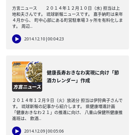
方言ニュース ２０１４年１２月１０日（水) 担当は上
地和夫さんです。 琉球新報ニュースです。 嘉手納町は来年
４月から、 町中心部にある町営駐車場３ヶ所を有料化しま
す。 周辺...
2014.12.10
|
00:04:23
健康長寿おきなわ実現に向け「節
酒カレンダー」作成
２０１４年１２月９日（火）放送分 担当は伊狩典子さんで
す。 琉球新報の記事から紹介します。 県健康増進計画
「健康おきなわ２１」の推進に向け、 八重山保健所健康推
進班は、 飲酒...
2014.12.09
|
00:05:06