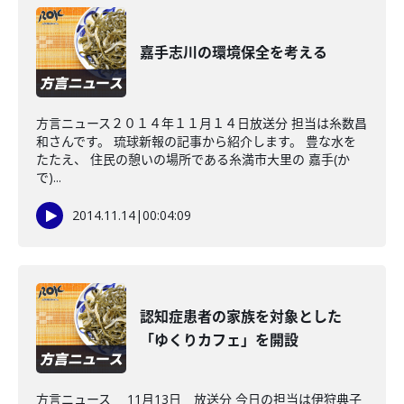
嘉手志川の環境保全を考える
方言ニュース２０１４年１１月１４日放送分 担当は糸数昌
和さんです。 琉球新報の記事から紹介します。 豊な水を
たたえ、 住民の憩いの場所である糸満市大里の 嘉手(か
で)...
2014.11.14
|
00:04:09
認知症患者の家族を対象とした
「ゆくりカフェ」を開設
方言ニュース 11月13日 放送分 今日の担当は伊狩典子