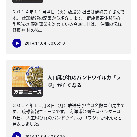
２０１４年１１月４日（火）放送分 担当は伊狩典子さんで
す。 琉球新報の記事から紹介します。 健康長寿体験滞在
型観光の 促進事業を進めている今帰仁村は、 沖縄の伝統
野菜や 村の特...
2014.11.04
|
00:05:10
人口尾びれのバンドウイルカ「フ
ジ」が亡くなる
２０１４年１１月３日（月）放送分 担当は糸数昌和先生で
す。 琉球新報ニュースです。 海洋博公園管理センターは
昨日、 人工尾びれのバンドウイルカ 「フジ」が死んだと
発表しました。 ...
2014.11.04
|
00:03:36