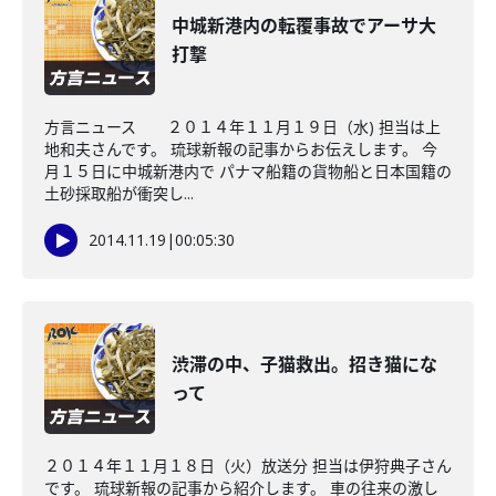
中城新港内の転覆事故でアーサ大
打撃
方言ニュース ２０１４年１１月１９日（水) 担当は上
地和夫さんです。 琉球新報の記事からお伝えします。 今
月１５日に中城新港内で パナマ船籍の貨物船と日本国籍の
土砂採取船が衝突し...
2014.11.19
|
00:05:30
渋滞の中、子猫救出。招き猫にな
って
２０１４年１１月１８日（火）放送分 担当は伊狩典子さん
です。 琉球新報の記事から紹介します。 車の往来の激し