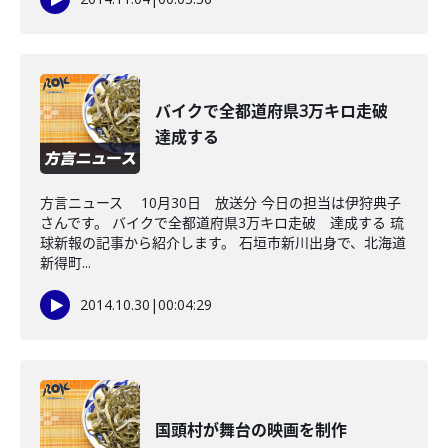
バイクで全都道府県3万キロ走破
達成する
方言ニュース 10月30日 放送分 今日の担当は伊狩典子
さんです。 バイクで全都道府県3万キロ走破 達成する 琉
球新報の記事から紹介します。 石垣市新川出身で、北海道
新得町...
2014.10.30
|
00:04:29
国頭村が舞台の映画を制作