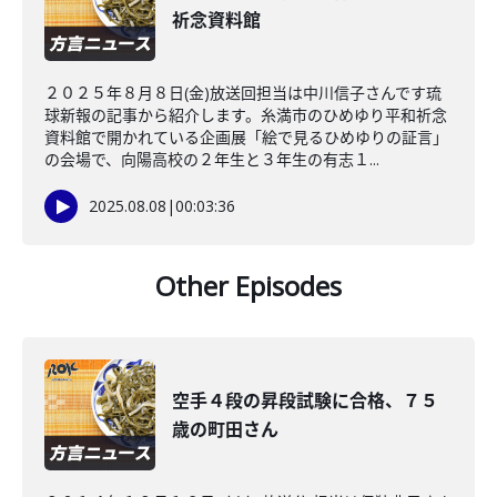
祈念資料館
２０２５年８月８日(金)放送回担当は中川信子さんです琉
球新報の記事から紹介します。糸満市のひめゆり平和祈念
資料館で開かれている企画展「絵で見るひめゆりの証言」
の会場で、向陽高校の２年生と３年生の有志１...
2025.08.08
|
00:03:36
Other Episodes
空手４段の昇段試験に合格、７５
歳の町田さん