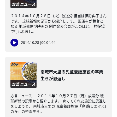
２０１４年１０月２８日（火）放送分 担当は伊狩典子さん
です。 琉球新報の記事から紹介します。 国頭村が舞台と
なる 地域発信型映画の 制作発表会見がこのほど、 村役場
で行われまし...
2014.10.28
|
00:04:44
南城市大里の児童養護施設の卒業
生らが恩返し
方言ニュース ２０１４年１０月２７日（月）放送分 琉
球新報の記事から紹介します。 育ててくれた施設に恩返し
をしようと、 南城市大里の 児童養護施設「島添(しまぞえ)
の丘」の卒園生ら...