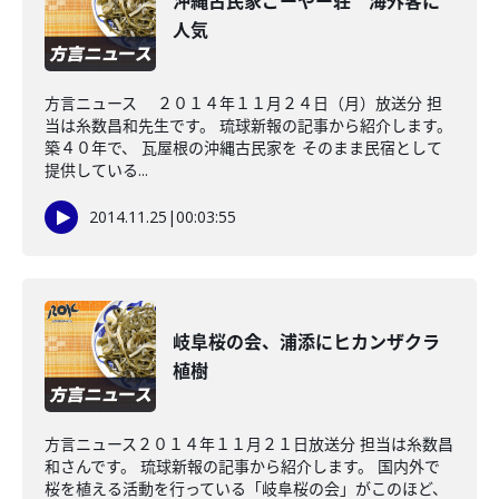
沖縄古民家ごーやー荘 海外客に
人気
方言ニュース ２０１４年１１月２４日（月）放送分 担
当は糸数昌和先生です。 琉球新報の記事から紹介します。
築４０年で、 瓦屋根の沖縄古民家を そのまま民宿として
提供している...
2014.11.25
|
00:03:55
岐阜桜の会、浦添にヒカンザクラ
植樹
方言ニュース２０１４年１１月２１日放送分 担当は糸数昌
和さんです。 琉球新報の記事から紹介します。 国内外で
桜を植える活動を行っている「岐阜桜の会」がこのほど、