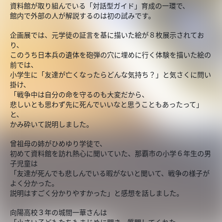
資料館が取り組んでいる「対話型ガイド」育成の一環で、
館内で外部の人が解説するのは初の試みです。
企画展では、元学徒の証言を基に描いた絵が８枚展示されてお
り、
このうち日本兵の遺体を砲弾の穴に埋めに行く体験を描いた絵の
前では、
小学生に「友達が亡くなったらどんな気持ち？」と気さくに問い
掛け、
「戦争中は自分の命を守るのも大変だから、
悲しいとも思わず先に死んでいいなと思うこともあったって」
と、
かみ砕いて説明しました。
曾祖母の姉がひめゆり学徒で、
初めて資料館を訪れ熱心に聞いていた、那覇市の小学６年生の男
子児童は
「友達が死んでも悲しんでいる暇がないと聞いて、戦争の様子が
よく分かった。
説明はすごく分かりやすかった」と感想を話しました。
向陽高校３年の城間一華さんは