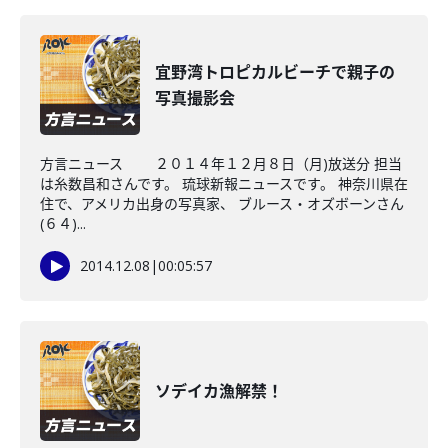
宜野湾トロピカルビーチで親子の
写真撮影会
方言ニュース ２０１４年１２月８日（月)放送分 担当
は糸数昌和さんです。 琉球新報ニュースです。 神奈川県在
住で、アメリカ出身の写真家、 ブルース・オズボーンさん
(６４)...
2014.12.08
|
00:05:57
ソデイカ漁解禁！