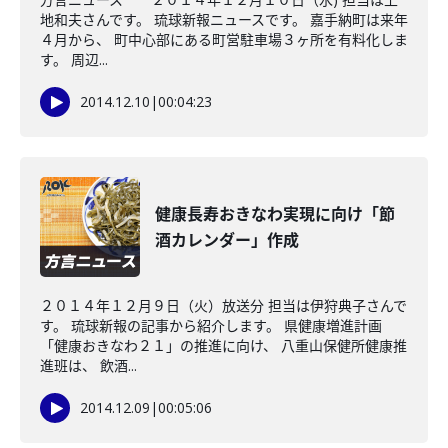
地和夫さんです。 琉球新報ニュースです。 嘉手納町は来年
４月から、 町中心部にある町営駐車場３ヶ所を有料化しま
す。 周辺...
2014.12.10
|
00:04:23
健康長寿おきなわ実現に向け「節
酒カレンダー」作成
２０１４年１２月９日（火）放送分 担当は伊狩典子さんで
す。 琉球新報の記事から紹介します。 県健康増進計画
「健康おきなわ２１」の推進に向け、 八重山保健所健康推
進班は、 飲酒...
2014.12.09
|
00:05:06