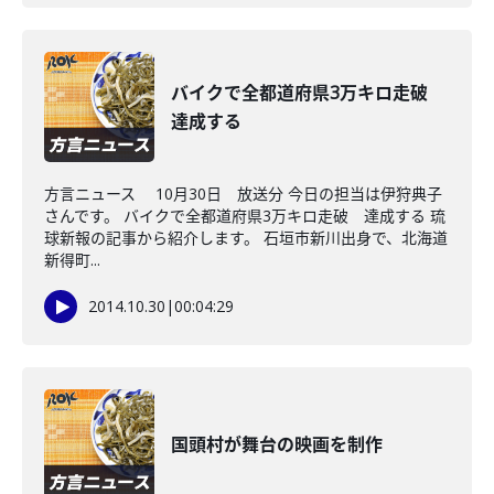
バイクで全都道府県3万キロ走破
達成する
方言ニュース 10月30日 放送分 今日の担当は伊狩典子
さんです。 バイクで全都道府県3万キロ走破 達成する 琉
球新報の記事から紹介します。 石垣市新川出身で、北海道
新得町...
2014.10.30
|
00:04:29
国頭村が舞台の映画を制作