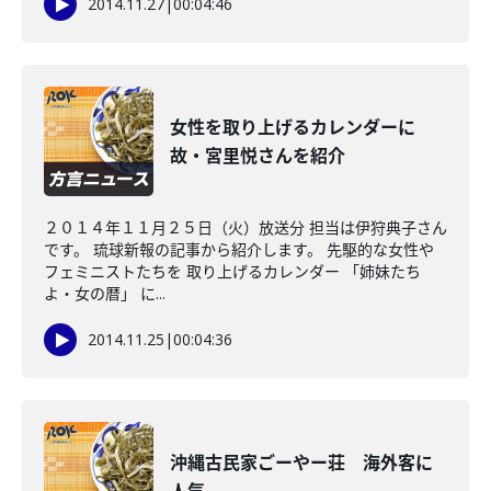
2014.11.27
|
00:04:46
女性を取り上げるカレンダーに
故・宮里悦さんを紹介
２０１４年１１月２５日（火）放送分 担当は伊狩典子さん
です。 琉球新報の記事から紹介します。 先駆的な女性や
フェミニストたちを 取り上げるカレンダー 「姉妹たち
よ・女の暦」 に...
2014.11.25
|
00:04:36
沖縄古民家ごーやー荘 海外客に