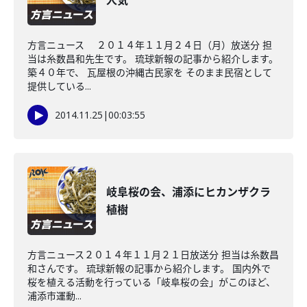
人気
方言ニュース ２０１４年１１月２４日（月）放送分 担
当は糸数昌和先生です。 琉球新報の記事から紹介します。
築４０年で、 瓦屋根の沖縄古民家を そのまま民宿として
提供している...
2014.11.25
|
00:03:55
岐阜桜の会、浦添にヒカンザクラ
植樹
方言ニュース２０１４年１１月２１日放送分 担当は糸数昌
和さんです。 琉球新報の記事から紹介します。 国内外で
桜を植える活動を行っている「岐阜桜の会」がこのほど、
浦添市運動...