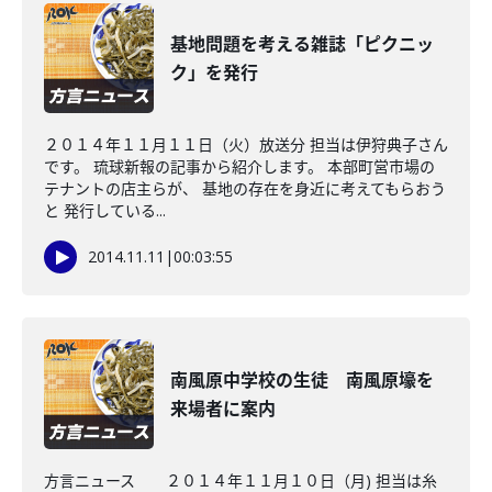
基地問題を考える雑誌「ピクニッ
ク」を発行
２０１４年１１月１１日（火）放送分 担当は伊狩典子さん
です。 琉球新報の記事から紹介します。 本部町営市場の
テナントの店主らが、 基地の存在を身近に考えてもらおう
と 発行している...
2014.11.11
|
00:03:55
南風原中学校の生徒 南風原壕を
来場者に案内
方言ニュース ２０１４年１１月１０日（月) 担当は糸