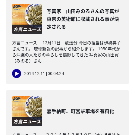
写真家 山田みのるさんの写真が
東京の美術館に収蔵される事が決
定される
方言ニュース 12月11日 放送分 今日の担当は伊狩典子
さんです。 琉球新報の記事から紹介します。 1950年代か
ら沖縄の人たちの暮らしを撮影してきた 写真家の山田實
（みのる）さん...
2014.12.11
|
00:04:24
嘉手納町、町営駐車場を有料化
方言ニュース ２０１４年１２月１０日（水) 担当は上