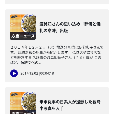
渡具知さんの思い込め「葬儀と儀
礼の意味」出版
２０１４年１２月２日（火）放送分 担当は伊狩典子さんで
す。 琉球新報の記事から紹介します。 仏具店や飲食店な
どを経営する 名護市の渡具知綾子さん（７８）歳が この
ほど、伝統文化の...
2014.12.02
|
00:04:18
米軍従事の日系人が撮影した戦時
中写真を入手