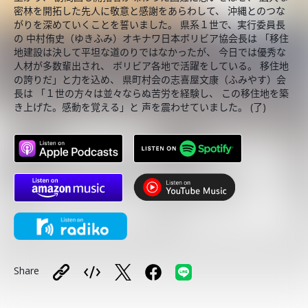
密林を開拓した先人に敬意と感謝をあらわして、 沖縄とのつな
がりを深めていくことを誓いました。 県系１世で、実行委員長
の 中村侑史（ゆきふみ）オキナワ日本ボリビア協会長は 「移住
地建設は決して平坦な道のりではなかったが、 今日では優秀な
人材が多数輩出され、 ボリビア各地で活躍をしている。 移住地
の誇りだ」と力を込め、 県町村会の志喜屋文康（ふみやす）会
長は 「１世の方々は並々ならぬ苦労を経験し、 この移住地を築
き上げた。感動を覚える」と 声を震わせていました。 (了)
Share