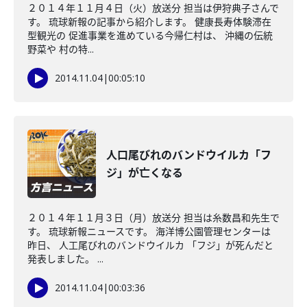
２０１４年１１月４日（火）放送分 担当は伊狩典子さんで
す。 琉球新報の記事から紹介します。 健康長寿体験滞在
型観光の 促進事業を進めている今帰仁村は、 沖縄の伝統
野菜や 村の特...
2014.11.04
|
00:05:10
人口尾びれのバンドウイルカ「フ
ジ」が亡くなる
２０１４年１１月３日（月）放送分 担当は糸数昌和先生で
す。 琉球新報ニュースです。 海洋博公園管理センターは
昨日、 人工尾びれのバンドウイルカ 「フジ」が死んだと
発表しました。 ...
2014.11.04
|
00:03:36