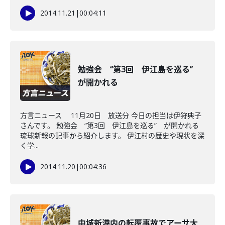
2014.11.21
|
00:04:11
勉強会 “第3回 伊江島を巡る”
が開かれる
方言ニュース 11月20日 放送分 今日の担当は伊狩典子
さんです。 勉強会 “第3回 伊江島を巡る” が開かれる
琉球新報の記事から紹介します。 伊江村の歴史や現状を深
く学...
2014.11.20
|
00:04:36
中城新港内の転覆事故でアーサ大