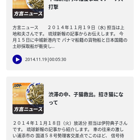
打撃
方言ニュース ２０１４年１１月１９日（水) 担当は上
地和夫さんです。 琉球新報の記事からお伝えします。 今
月１５日に中城新港内で パナマ船籍の貨物船と日本国籍の
土砂採取船が衝突し...
2014.11.19
|
00:05:30
渋滞の中、子猫救出。招き猫にな
って
２０１４年１１月１８日（火）放送分 担当は伊狩典子さん
です。 琉球新報の記事から紹介します。 車の往来の激し
い浦添市の 国道５８号勢理客交差点でこのほど、 信号待