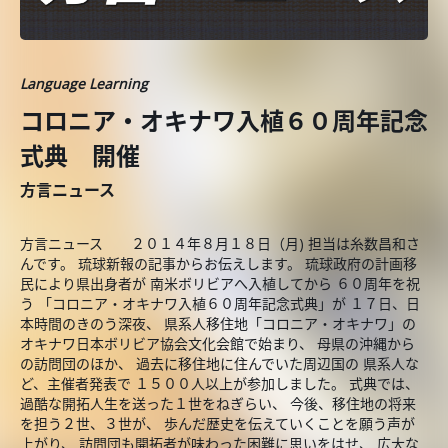
Language Learning
コロニア・オキナワ入植６０周年記念
式典 開催
方言ニュース
方言ニュース ２０１４年８月１８日（月) 担当は糸数昌和さ
んです。 琉球新報の記事からお伝えします。 琉球政府の計画移
民により県出身者が 南米ボリビアへ入植してから ６０周年を祝
う 「コロニア・オキナワ入植６０周年記念式典」が １７日、日
本時間のきのう深夜、 県系人移住地「コロニア・オキナワ」の
オキナワ日本ボリビア協会文化会館で始まり、 母県の沖縄から
の訪問団のほか、 過去に移住地に住んでいた周辺国の 県系人な
ど、主催者発表で １５００人以上が参加しました。 式典では、
過酷な開拓人生を送った１世をねぎらい、 今後、移住地の将来
を担う２世、３世が、 歩んだ歴史を伝えていくことを願う声が
上がり、 訪問団も開拓者が味わった困難に思いをはせ、 広大な