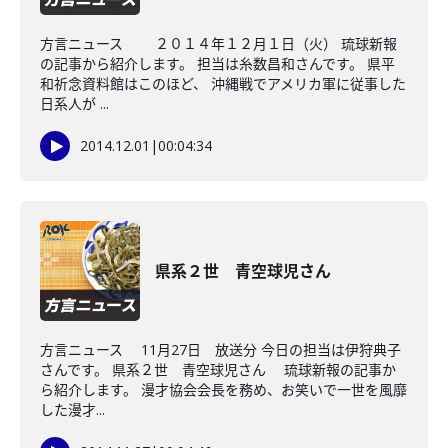
方言ニュース ２０１４年１２月１日（火） 琉球新報
の記事から紹介します。 担当は糸数昌和さんです。 県平
和祈念資料館はこのほど、 沖縄戦でアメリカ軍に従事した
日系人が ...
2014.12.01
|
00:04:34
県系２世 青空球児さん
方言ニュース 11月27日 放送分 今日の担当は伊狩典子
さんです。 県系２世 青空球児さん 琉球新報の記事か
ら紹介します。 漫才協会会長を務め、お笑いで一世を風靡
した漫才...