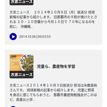
方言ニュース ２０１４年１０月６日（月）放送分 琉球
新報の記事から紹介します。 旧那覇市の９割が焼けたとさ
れる １０・１０空襲から今月１０日で ７０年になるのを
前に、 沖縄戦...
2014.10.06
|
00:03:53
児童ら、農産物を学習
方言ニュース２０１４年１０月３日放送分 担当は糸数昌和
さんです。 琉球新報の記事から紹介します。 児童に野菜
を身近に感じてもらおうと、 那覇市農産物勉強会がこのほ
ど、真嘉比小学...