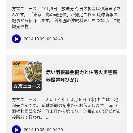
方言ニュース 10月9日 放送分 今日の担当は伊狩典子さ
んです。 「東京 島の輪通信」が発足される 琉球新報の
記事から紹介します。 首都圏の沖縄料理店をつなげ、沖縄
観光や物...
2014.10.09
|
00:04:49
赤い羽根募金協力と住宅火災警報
器設置呼びかけ
方言ニュース ２０１４年１０月８日（水) 担当は上地
和夫さんです。 琉球新報の記事からお伝えします。 赤い
羽根共同募金が今月１日から始まり、 沖縄市の出発式が市
役所前で行われ、 ...
2014.10.08
|
00:04:59