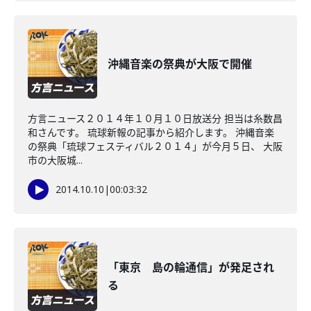
沖縄音楽の祭典が大阪で開催
方言ニュース２０１４年１０月１０日放送分 担当は糸数昌
和さんです。 琉球新報の記事から紹介します。 沖縄音楽
の祭典「琉球フェスティバル２０１４」が今月５日、 大阪
市の大阪城...
2014.10.10
|
00:03:32
「東京 島の輪通信」が発足され
る