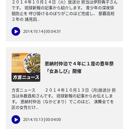
２０１４年１０月１４日（火）放送分 担当は伊狩典子さん
です。 琉球新報の記事から紹介します。 青少年の深夜徘
徊防止を 呼び掛けるのぼりがこのほど完成し、 那覇高校
２年の 諸見田...
2014.10.14
|
00:04:31
恩納村仲泊で４年に１度の豊年祭
「女あしび」開催
方言ニュース ２０１４年１０月１３日（月)放送分 担
当は糸数昌和さんです。 琉球新報の記事からお伝えしま
す。 恩納村仲泊（なかどまり）でこのほど、 演舞全てを
区の女性だけ...
2014.10.13
|
00:04:00