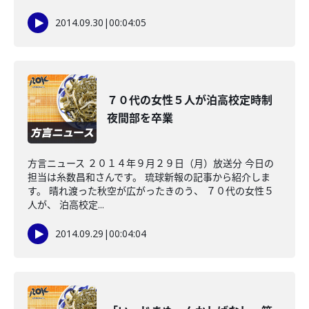
2014.09.30
|
00:04:05
７０代の女性５人が泊高校定時制
夜間部を卒業
方言ニュース ２０１４年９月２９日（月）放送分 今日の
担当は糸数昌和さんです。 琉球新報の記事から紹介しま
す。 晴れ渡った秋空が広がったきのう、 ７０代の女性５
人が、 泊高校定...
2014.09.29
|
00:04:04