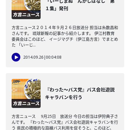
「いーじまぬ んかしばなし 第
１集」発刊
方言ニュース２０１４年９月２６日放送分 担当は糸数昌和
さんです。 琉球新報の記事から紹介します。 伊江村教育
委員会はこのほど、 イージマグチ（伊江島方言）でまとめ
た 「いーじ...
2014.09.26
|
00:04:08
『わった～バス党』バス会社遊説
キャラバンを行う
方言ニュース 9月25日 放送分 今日の担当は伊狩典子さ
んです。 『わった～バス党』バス会社遊説キャラバンを行
う 県民の積極的な路線バス利用を促そうと、このほど、