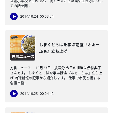
宮城小学校でこのほど、 働く大人から職業や生き方につい
ての話を聞...
2014.10.24
|
00:03:54
しまくとぅばを学ぶ講座『ふぁー
ふぁ』立ち上げ
方言ニュース 10月23日 放送分 今日の担当は伊狩典子
さんです。 しまくとぅばを学ぶ講座『ふぁーふぁ』立ち上
げ 琉球新報の記事から紹介します。 仕事で市民と接する
名護市役...
2014.10.23
|
00:04:42