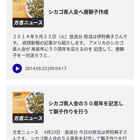
シカゴ県人会へ唐獅子作成
２０１４年９月２３日（火）放送分 担当は伊狩典子さんで
す。 琉球新報の記事から紹介します。 アメリカのシカゴ
県人会が 再来年に５０周年を迎えるのを 記念して、唐獅
子を一対送ろうと...
2014.09.23
|
00:04:17
シカゴ県人会の５０周年を記念し
て獅子作りを行う
方言ニュース 9月23日 放送分 今日の担当は伊狩典子さ
んです。 シカゴ県人会の５０周年を記念して獅子作りを行