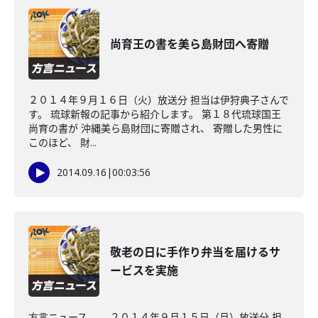
尚育王の書を美ら島財団へ寄贈
２０１４年９月１６日（火）放送分 担当は伊狩典子さんで
す。 琉球新報の記事から紹介します。 第１８代琉球国王
尚育の書が 沖縄美ら島財団に寄贈され、 寄贈した男性に
このほど、 財...
2014.09.16
|
00:03:56
敬老の日に手作り弁当を届けるサ
ービスを実施
方言ニュース ２０１４年９月１５日（月）放送分 担