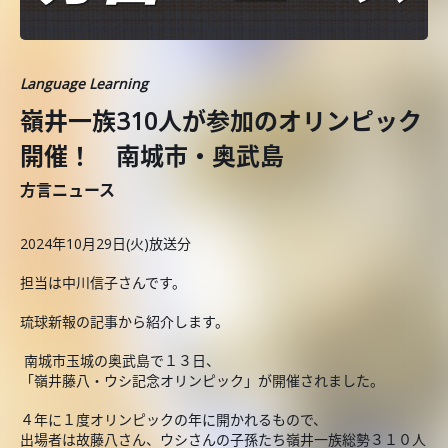
Language Learning
嶺井一族310人が参加のオリンピック
開催！ 南城市・奥武島
方言ニュース
2024年10月29日(火)放送分
担当は中川信子さんです。
琉球新報の記事から紹介します。
南城市玉城の奥武島で１３日、
「嶺井藤八・ウシ記念オリンピック」が開催されました。
４年に１度オリンピックの年に開かれるもので、
出場者は故藤八さん、ウシさんの子孫たち嶺井一族総勢３１０人