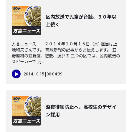
区内放送で児童が音読、３０年以
上続く
方言ニュース ２０１４年１０月１５日（水) 担当は上
地和夫さんです。 琉球新報の記事からお伝えします。 宜
野座村の宜野座、惣慶、漢那の 三つの区では、区内放送の
スピーカーで 児...
2014.10.15
|
00:04:39
深夜徘徊防止へ、高校生のデザイ
ン採用