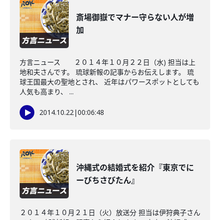
斎場御嶽でマナー守らない人が増
加
方言ニュース ２０１４年１０月２２日（水) 担当は上
地和夫さんです。 琉球新報の記事からお伝えします。 琉
球王国最大の聖地とされ、 近年はパワースポットとしても
人気も高まり、 ...
2014.10.22
|
00:06:48
沖縄式の結婚式を紹介『東京でに
ーびちさびたん』
２０１４年１０月２１日（火）放送分 担当は伊狩典子さん