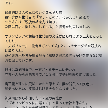
です。
最高齢は２人の三女のシゲさん９６歳、
最年少は６世代目で「やしゃごの子」にあたる０歳児で、
シゲさんは「親族の結束力は誇り。
次回は百才、楽しみにしている」と長寿を約束しました。
オリンピックの競技は世代間の交流が図られるよう工夫をこらし
ており、
「夫婦リレー」「物考え○×クイズ」と、ウチナーグチを競技名
に取り入れ、
孫や県外出身者が祖父母らに意味を尋ねるきっかけを作るなど交
流を促しています。
競技は真剣勝負で、一家ごと６チームに分かれ
赤ちゃんから高齢者までが１３種目で熱戦を繰り広げました。
島草履を遠くに飛ばしたかと思えば、妻を背負って疾走し、
和気あいあい、笑顔はじける大会となりました。
神奈川県から参加した３７歳の男性は
「『オリンピックに出場する』と言って会社を休んだ。
久しぶりにみんなの顔が見られてうれしい」と笑いました。