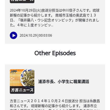
2024年10月29日(火)放送分担当は中川信子さんです。琉球
新報の記事から紹介します。 南城市玉城の奥武島で１３
日、「嶺井藤八・ウシ記念オリンピック」が開催されまし
た。４年に１度オリンピッ...
2024.10.29
|
00:03:06
Other Episodes
浦添市長、小学生に職業講話
方言ニュース２０１４年１０月２４日放送分 担当は糸数昌
和さんです。 琉球新報の記事から紹介します。 浦添市立