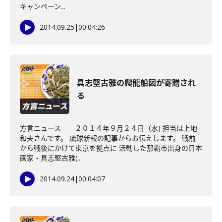
キャンペーン...
2014.09.25
|
00:04:26
具志堅古雅の爬龍船図が寄贈され
る
方言ニュース ２０１４年９月２４日（水) 担当は上地
和夫さんです。 琉球新報の記事からお伝えします。 戦前
から戦後にかけて東京を拠点に 活動した那覇市出身の日本
画家・具志堅古雅(...
2014.09.24
|
00:04:07