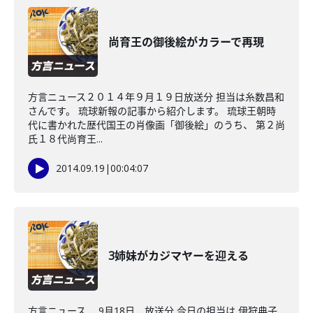
尚育王の御後絵がカラーで再現
方言ニュース２０１４年９月１９日放送分 担当は糸数昌和
さんです。 琉球新報の記事から紹介します。 琉球王朝時
代に書かれた歴代国王の肖像画「御後絵」のうち、 第２尚
氏１８代尚育王...
2014.09.19
|
00:04:07
3姉妹がカジマヤーを迎える
方言ニュース 9月18日 放送分 今日の担当は 伊狩典子