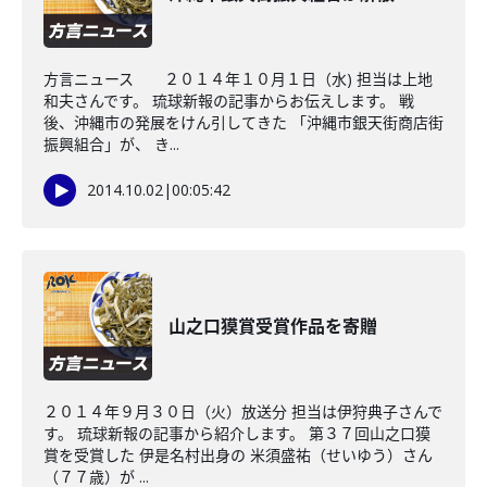
方言ニュース ２０１４年１０月１日（水) 担当は上地
和夫さんです。 琉球新報の記事からお伝えします。 戦
後、沖縄市の発展をけん引してきた 「沖縄市銀天街商店街
振興組合」が、 き...
2014.10.02
|
00:05:42
山之口獏賞受賞作品を寄贈
２０１４年９月３０日（火）放送分 担当は伊狩典子さんで
す。 琉球新報の記事から紹介します。 第３７回山之口獏
賞を受賞した 伊是名村出身の 米須盛祐（せいゆう）さん
（７７歳）が ...