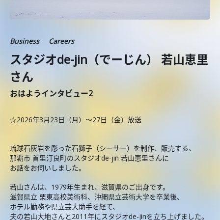
Business
Careers
スタジオde-jin（でーじん） 若山恵里
さん
おはようインタビュー2
☆2026年3月23日（月）～27日（金）放送
琉球石灰岩を彫った石獅子（シーサー）を制作、販売する、
那覇市 首里汀良町のスタジオde-jin 若山恵里さんに
お話をお伺いしました。
若山さんは、1979年生まれ、滋賀県のご出身です。
滋賀県立 栗東高校美術科、沖縄県立芸術大学を卒業後、
ホテル勤務や県立芸大助手を経て、
夫の若山大地さんと2011年にスタジオde-jinを立ち上げました。