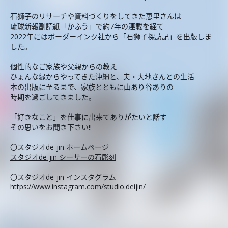
石獅子のリサーチや資料づくりをしてきた恵里さんは
琉球新報副読紙「かふう」で約7年の連載を経て
2022年にはボーダーインク社から「石獅子探訪記」を出版しま
した。
個性的なご家族や父親からの教え
ひょんな縁からやってきた沖縄と、夫・大地さんとの生活
本の出版に至るまで、家族とともに山あり谷ありの
時期を過ごしてきました。
「好きなこと」を仕事に出来てありがたいと話す
その思いをお聞き下さい!!
〇スタジオde-jin ホームページ
スタジオde-jin シーサーの石彫刻
〇スタジオde-jin インスタグラム
https://www.instagram.com/studio.deijin/