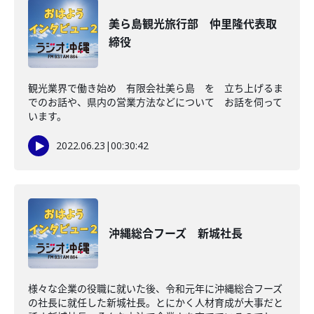
美ら島観光旅行部 仲里隆代表取
締役
観光業界で働き始め 有限会社美ら島 を 立ち上げるま
でのお話や、県内の営業方法などについて お話を伺って
います。
2022.06.23
|
00:30:42
沖縄総合フーズ 新城社長
様々な企業の役職に就いた後、令和元年に沖縄総合フーズ
の社長に就任した新城社長。とにかく人材育成が大事だと