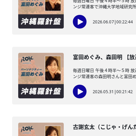
毎週日曜日 午後４時半～５時 
ンジ常連客で沖縄大学地域研究所・
2026.06.07
|
00:22:44
富田めぐみ、森田明 【
毎週日曜日 午後４時半～５時 
ンジ常連客の森田明さんと富田めぐ
2026.05.31
|
00:21:42
古謝玄太（こじゃ・げん