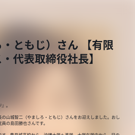
・ともじ）さん 【有限
ス・代表取締役社長】
ジ』。
長の山城智二（やましろ・ともじ）さんをお迎えしました。おし
究員の島田勝也さんです。
です。豊見城高校から、沖縄大学へ進学。大学在学中から、兄の