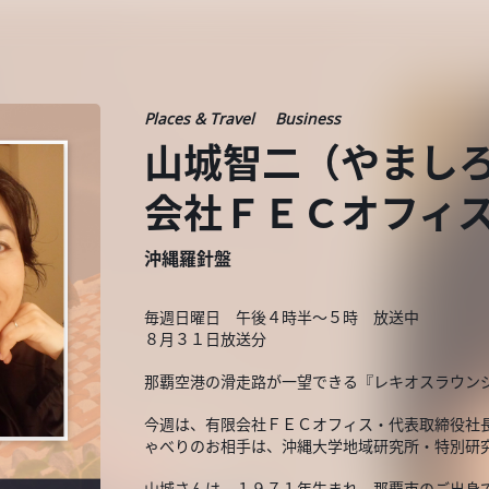
Places & Travel
Business
山城智二（やましろ
会社ＦＥＣオフィ
沖縄羅針盤
毎週日曜日 午後４時半～５時 放送中
８月３１日放送分
那覇空港の滑走路が一望できる『レキオスラウン
今週は、有限会社ＦＥＣオフィス・代表取締役社
ゃべりのお相手は、沖縄大学地域研究所・特別研
山城さんは、１９７１年生まれ、那覇市のご出身