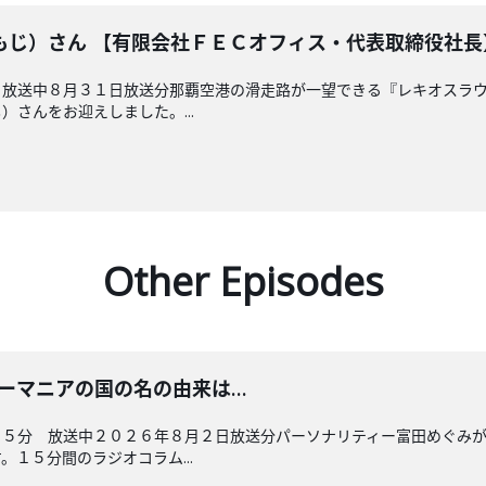
もじ）さん 【有限会社ＦＥＣオフィス・代表取締役社長
 放送中８月３１日放送分那覇空港の滑走路が一望できる『レキオスラ
さんをお迎えしました。...
Other Episodes
 ルーマニアの国の名の由来は…
４５分 放送中２０２６年８月２日放送分パーソナリティー富田めぐみ
１５分間のラジオコラム...