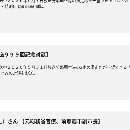
放送中２０２６年６月７日放送分那覇空港の滑走路が一望できる『レキ
特別研究員の島田勝...
放送９９９回記念対談】
放送中２０２６年５月３１日放送分那覇空港の2本の滑走路が一望できる
みの対談をお送...
た）さん 【元総務省官僚、前那覇市副市長】