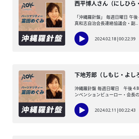
西平博人さん（にしひら
「沖縄羅針盤」 毎週日曜日 午
真和志自治会長連絡協議会・副...
2024.02.18
|
00:22:39
下地芳郎（しもじ・よし
沖縄羅針盤 毎週日曜日 午後４
ンベンションビューロー・会長の下
2024.02.11
|
00:22:43