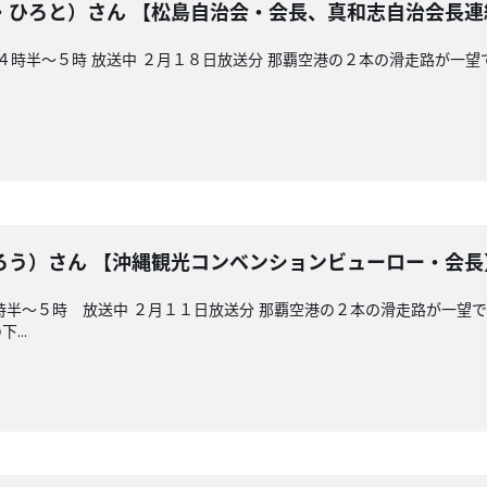
・ひろと）さん 【松島自治会・会長、真和志自治会長連
後４時半～５時 放送中 ２月１８日放送分 那覇空港の２本の滑走路が一
ろう）さん 【沖縄観光コンベンションビューロー・会長
時半～５時 放送中 ２月１１日放送分 那覇空港の２本の滑走路が一望
...