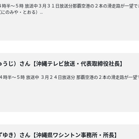
４時半～５時 放送中３月３１日放送分那覇空港の２本の滑走路が一望で
のみや・とおる）...
ゅうじ）さん【沖縄テレビ放送・代表取締役社長】
後４時半～５時 放送中 ３月２４日放送分 那覇空港の２本の滑走路が一
ずゆき）さん【沖縄県ワシントン事務所・所長】