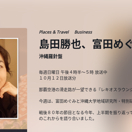
Places & Travel
Business
島田勝也、富田めぐ
沖縄羅針盤
毎週日曜日 午後４時半～５時 放送中
１０月１２日放送分
那覇空港の滑走路が一望できる『レキオスラウン
今週は、富田めぐみと沖縄大学地域研究所・特別
戦後８０年の節目となる今年、上半期を振り返っ
のこれからを語り合いました。