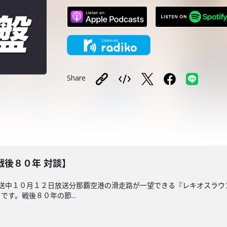
Share
戦後８０年 対談】
放送中１０月１２日放送分那覇空港の滑走路が一望できる『レキオスラ
す。戦後８０年の節...