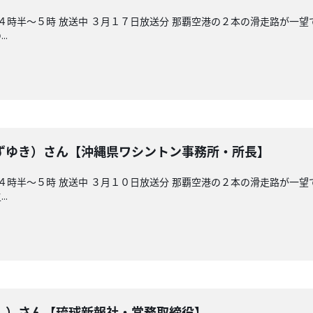
午後４時半～５時 放送中 ３月１７日放送分 那覇空港の２本の滑走
.
ずゆき）さん【沖縄県ワシントン事務所・所長】
午後４時半～５時 放送中 ３月１０日放送分 那覇空港の２本の滑走
.
し）さん【琉球新報社・常務取締役】