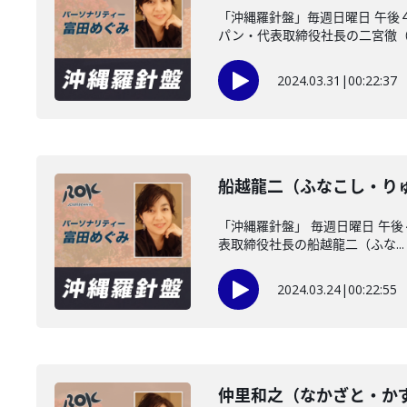
「沖縄羅針盤」毎週日曜日 午後
パン・代表取締役社長の二宮徹（に
2024.03.31
|
00:22:37
船越龍二（ふなこし・り
「沖縄羅針盤」 毎週日曜日 午
表取締役社長の船越龍二（ふな...
2024.03.24
|
00:22:55
仲里和之（なかざと・か