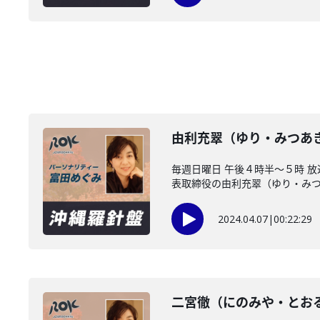
由利充翠（ゆり・みつあき
毎週日曜日 午後４時半～５時 
表取締役の由利充翠（ゆり・みつあ
2024.04.07
|
00:22:29
二宮徹（にのみや・とお