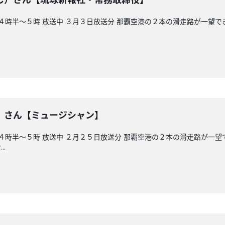
後４時半～５時 放送中 ３月３日放送分 那覇空港の２本の滑走路が一望
）さん【ミュージシャン】
午後４時半～５時 放送中 ２月２５日放送分 那覇空港の２本の滑走
.