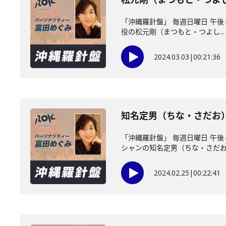
「沖縄羅針盤」 毎週日曜日 午
役の松元剛（まつもと・つよし...
2024.03.03
|
00:21:36
知名定男（ちな・さだお
「沖縄羅針盤」 毎週日曜日 
シャンの知名定男（ちな・さだお..
2024.02.25
|
00:22:41