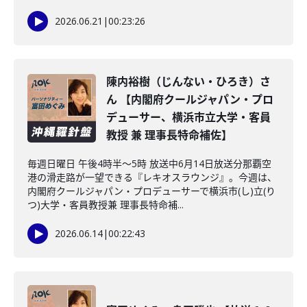
2026.06.21
|
00:23:26
陳内裕樹（じんない・ひろき）さ
ん 【内閣府クールジャパン・プロ
デューサー、横浜市立大学・客員
教授 兼 理事長特命補佐】
毎週日曜日 午後4時半～5時 放送中6月14日放送分那覇空
港の滑走路が一望できる『レキオスラウンジ』。今週は、
内閣府クールジャパン・プロデューサーで横浜市(し)立(り
つ)大学・客員教授兼 理事長特命補...
2026.06.14
|
00:22:43