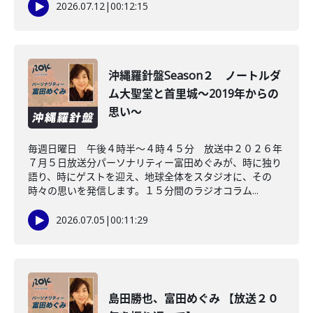
2026.07.12
|
00:12:15
沖縄羅針盤Season２ ノートルダ
ム大聖堂と首里城～2019年からの
思い～
毎週日曜日 午後４時半～４時４５分 放送中２０２６年
７月５日放送分パーソナリティー富田めぐみが、時に独り
語り、時にゲストを迎え、地球全体をスタジオに、その
時々の思いを発信します。１５分間のラジオコラム...
2026.07.05
|
00:11:29
島田勝也、富田めぐみ 【放送２０