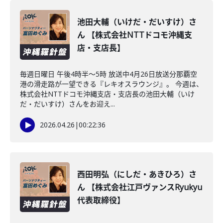
池田大輔（いけだ・だいすけ）さ
ん 【株式会社NTTドコモ沖縄支
店・支店長】
毎週日曜日 午後4時半～5時 放送中4月26日放送分那覇空
港の滑走路が一望できる『レキオスラウンジ』。 今週は、
株式会社NTTドコモ沖縄支店・支店長の池田大輔（いけ
だ・だいすけ）さんをお迎え...
2026.04.26
|
00:22:36
西田明弘（にしだ・あきひろ）さ
ん 【株式会社江戸ヴァンスRyukyu
代表取締役】