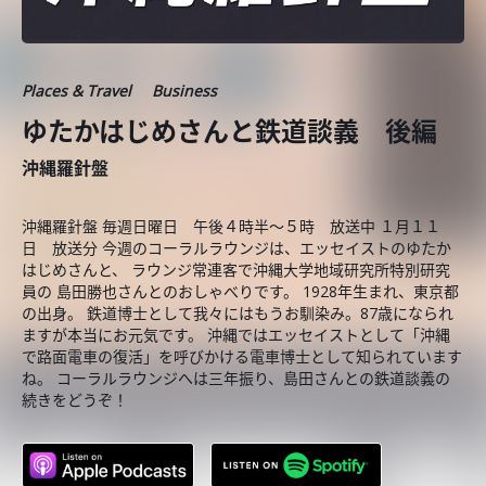
Places & Travel
Business
ゆたかはじめさんと鉄道談義 後編
沖縄羅針盤
沖縄羅針盤 毎週日曜日 午後４時半～５時 放送中 １月１１
日 放送分 今週のコーラルラウンジは、エッセイストのゆたか
はじめさんと、 ラウンジ常連客で沖縄大学地域研究所特別研究
員の 島田勝也さんとのおしゃべりです。 1928年生まれ、東京都
の出身。 鉄道博士として我々にはもうお馴染み。87歳になられ
ますが本当にお元気です。 沖縄ではエッセイストとして「沖縄
で路面電車の復活」を呼びかける電車博士として知られています
ね。 コーラルラウンジへは三年振り、島田さんとの鉄道談義の
続きをどうぞ！