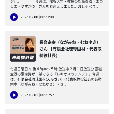
ジ』。 今週は、龍谷大学・教授の松島泰勝（まつ
しま・やすかつ）さんをお迎えしました。おしゃべり...
2026.02.08
|
00:23:00
長嶺宗幸（ながみね・むねゆき）
さん 【有限会社琉球園材・代表取
締役社長】
毎週日曜日 午後４時半～５時 放送中２月１日放送分 那覇
空港の滑走路が一望できる『レキオスラウンジ』。今週
は、有限会社琉球園材(えんざい)・代表取締役社長の長嶺
宗幸（ながみね・むねゆき）・さ...
2026.02.01
|
00:21:57