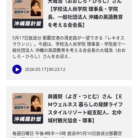
大城浩（おおしろ・ひろし）さん
【学校法人尚学院 理事長・学院
長、一般社団法人 沖縄の英語教育
を考える会会長】
5月17日放送分 那覇空港の滑走路が一望できる『レキオス
ラウンジ』。今週は、学校法人尚学院 理事長・学院長で一
般社団法人 沖縄の英語教育を考える会会長の大城浩（おお
しろ・ひろし）さんをお迎え...
2026.05.17
|
00:23:12
與儀努（よぎ・つとむ）さん 【Ｅ
Ｍウェルネス 暮らしの発酵ライフ
スタイルリゾート総支配人、北中
城村観光協会・理事】
毎週日曜日 午後4時半～5時 放送中5月10日放送分那覇空