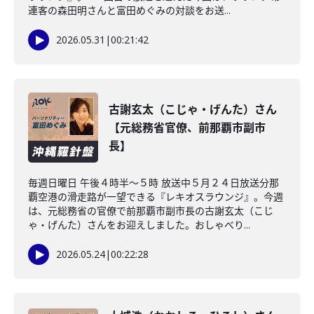
連客の森田明さんと富田めぐみの対談をお送...
2026.05.31
|
00:21:42
古謝玄太（こじゃ・げんた）さん
【元総務省官僚、前那覇市副市
長】
毎週日曜日 午後４時半～５時 放送中５月２４日放送分那
覇空港の滑走路が一望できる『レキオスラウンジ』。今週
は、元総務省の官僚で前那覇市副市長の古謝玄太（こじ
ゃ・げんた）さんをお迎えしました。おしゃべり...
2026.05.24
|
00:22:28