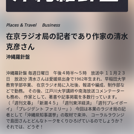
Places & Travel
Business
在京ラジオ局の記者であり作家の清水
克彦さん
沖縄羅針盤
沖縄羅針盤 毎週日曜日 午後４時半～５時 放送中 １１月２３
日 放送分 清水さんは愛媛県出身で1962年生まれ、早稲田大学
教育学部卒業、 在京ラジオ局に入社後、報道や編成、制作部な
どで勤務。 その後、江戸川大学講師や南海放送コメンテーター
も務め、 作家として、著書や記事掲載を多数行っています。
（「週刊文春」「新潮４５」「週刊東洋経済」「週刊プレイボー
イ」「プレジデント ファミリー」） 今回は本業のラジオ局の記
者として「沖縄県知事選挙」の取材で来沖、 コーラルラウンジ
で島田さんとどんなトークをくりひろげているのでしょうか？
それでは、どうぞ！