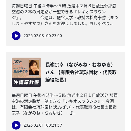
毎週日曜日 午後４時半～５時 放送中２月８日放送分那覇
空港の２本の滑走路が一望できる『レキオスラウン
ジ』。 今週は、龍谷大学・教授の松島泰勝（まつ
しま・やすかつ）さんをお迎えしました。おしゃべり...
2026.02.08
|
00:23:00
長嶺宗幸（ながみね・むねゆき）
さん 【有限会社琉球園材・代表取
締役社長】
毎週日曜日 午後４時半～５時 放送中２月１日放送分 那覇
空港の滑走路が一望できる『レキオスラウンジ』。今週
は、有限会社琉球園材(えんざい)・代表取締役社長の長嶺
宗幸（ながみね・むねゆき）・さ...
2026.02.01
|
00:21:57