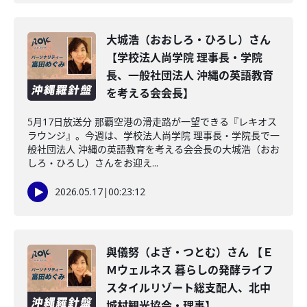
大城浩（おおしろ・ひろし）さん
【学校法人尚学院 理事長・学院
長、一般社団法人 沖縄の英語教育
を考える会会長】
5月17日放送分 那覇空港の滑走路が一望できる『レキオス
ラウンジ』。今週は、学校法人尚学院 理事長・学院長で一
般社団法人 沖縄の英語教育を考える会会長の大城浩（おお
しろ・ひろし）さんをお迎え...
2026.05.17
|
00:23:12
與儀努（よぎ・つとむ）さん 【Ｅ
Ｍウェルネス 暮らしの発酵ライフ
スタイルリゾート総支配人、北中
城村観光協会・理事】