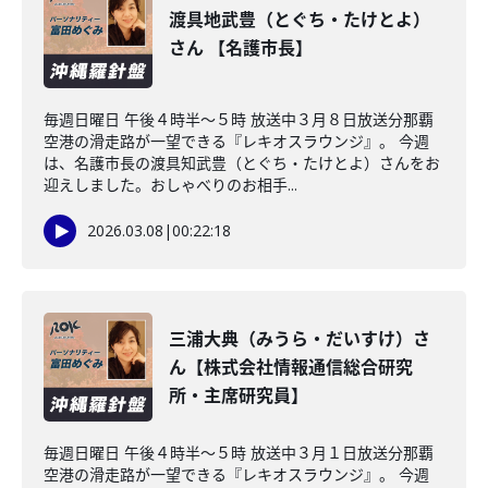
渡具地武豊（とぐち・たけとよ）
さん 【名護市長】
毎週日曜日 午後４時半～５時 放送中３月８日放送分那覇
空港の滑走路が一望できる『レキオスラウンジ』。 今週
は、名護市長の渡具知武豊（とぐち・たけとよ）さんをお
迎えしました。おしゃべりのお相手...
2026.03.08
|
00:22:18
三浦大典（みうら・だいすけ）さ
ん【株式会社情報通信総合研究
所・主席研究員】
毎週日曜日 午後４時半～５時 放送中３月１日放送分那覇
空港の滑走路が一望できる『レキオスラウンジ』。 今週