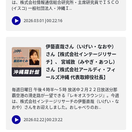
は、株式会社情報通信総合研究所・主席研究員でＩＳＣＯ
(イスコ) 一般社団法人・沖縄Ｉ...
2026.03.01
|
00:22:16
伊藝直哉さん（いげい・なおや）
さん【株式会社インテージリサー
チ】、 宮城敦（みやぎ・あつし）
さん【株式会社アールディ・フィ
ールズ沖縄 代表取締役社長】
毎週日曜日 午後４時半～５時 放送中２月２２日放送分那
覇空港の滑走路が一望できる『レキオスラウンジ』。今週
は、株式会社インテージリサーチの伊藝直哉（いげい・な
おや）さんをお迎えしました。おしゃべりのお...
2026.02.22
|
00:23:22