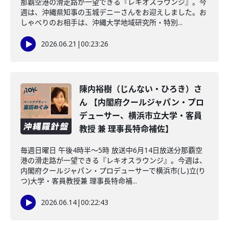
那覇空港の滑走路が一望できる『レキオスラウンジ』。今
週は、沖縄県知事の玉城デニーさんをお迎えしました。お
しゃべりのお相手は、沖縄大学地域研究所・特別...
2026.06.21
|
00:23:26
陳内裕樹（じんない・ひろき）さ
ん 【内閣府クールジャパン・プロ
デューサー、横浜市立大学・客員
教授 兼 理事長特命補佐】
毎週日曜日 午後4時半～5時 放送中6月14日放送分那覇空
港の滑走路が一望できる『レキオスラウンジ』。今週は、
内閣府クールジャパン・プロデューサーで横浜市(し)立(り
つ)大学・客員教授兼 理事長特命補...
2026.06.14
|
00:22:43