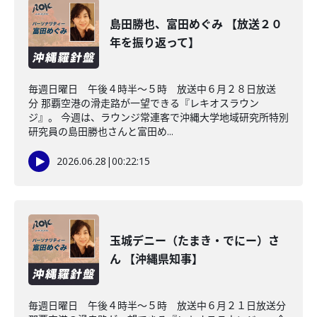
島田勝也、富田めぐみ 【放送２０
年を振り返って】
毎週日曜日 午後４時半～５時 放送中６月２８日放送
分 那覇空港の滑走路が一望できる『レキオスラウン
ジ』。 今週は、ラウンジ常連客で沖縄大学地域研究所特別
研究員の島田勝也さんと富田め...
2026.06.28
|
00:22:15
玉城デニー（たまき・でにー）さ
ん 【沖縄県知事】
毎週日曜日 午後４時半～５時 放送中６月２１日放送分