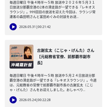
毎週日曜日 午後４時半～５時 放送中２０２６年５月３１
日放送分那覇空港の2本の滑走路が一望できる『レキオス
ラウンジ』。999回目の放送を迎えた今回は、ラウンジ常
連客の森田明さんと富田めぐみの対談をお送...
2026.05.31
|
00:21:42
古謝玄太（こじゃ・げんた）さん
【元総務省官僚、前那覇市副市
長】
毎週日曜日 午後４時半～５時 放送中５月２４日放送分那
覇空港の滑走路が一望できる『レキオスラウンジ』。今週
は、元総務省の官僚で前那覇市副市長の古謝玄太（こじ
ゃ・げんた）さんをお迎えしました。おしゃべり...
2026.05.24
|
00:22:28