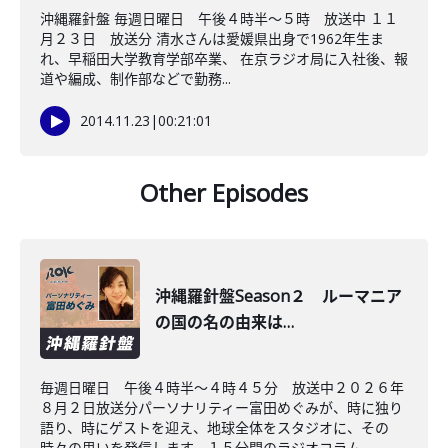
沖縄羅針盤 毎週日曜日 午後４時半～５時 放送中 １１
月２３日 放送分 清水さんは愛媛県出身で1962年生ま
れ、早稲田大学教育学部卒業、 在京ラジオ局に入社後、報
道や編成、制作部などで勤務...
2014.11.23
|
00:21:01
Other Episodes
沖縄羅針盤Season２ ルーマニア
の国の名の由来は…
毎週日曜日 午後４時半～４時４５分 放送中２０２６年
８月２日放送分パーソナリティー富田めぐみが、時に独り
語り、時にゲストを迎え、地球全体をスタジオに、その
時々の思いを発信します。１５分間のラジオコラム...