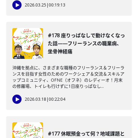
2026.03.25
|
00:19:13
#178 座りっぱなしで動けなくなっ
た話——フリーランスの職業病、
坐骨神経痛
沖縄を拠点に、さまざまな職種のフリーランス＆フリーラ
ンスを目指す女性のためのワークシェア＆交流＆スキルア
ップコミュニティ、OFNE（オフネ）のレディーオ！月末
の修羅場、トイレも行けずに1日座りっぱなし...
2026.03.18
|
00:22:04
#177 休眠預金って何？地域課題と