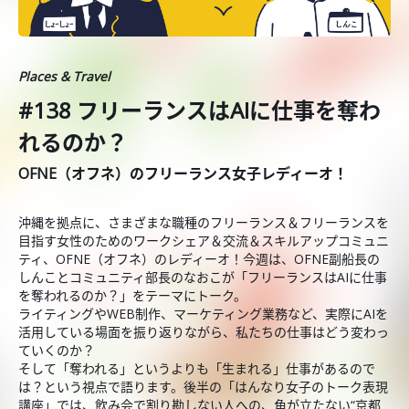
Places & Travel
#138 フリーランスはAIに仕事を奪わ
れるのか？
OFNE（オフネ）のフリーランス女子レディーオ！
沖縄を拠点に、さまざまな職種のフリーランス＆フリーランスを
目指す女性のためのワークシェア＆交流＆スキルアップコミュニ
ティ、OFNE（オフネ）のレディーオ！今週は、OFNE副船長の
しんことコミュニティ部長のなおこが「フリーランスはAIに仕事
を奪われるのか？」をテーマにトーク。
ライティングやWEB制作、マーケティング業務など、実際にAIを
活用している場面を振り返りながら、私たちの仕事はどう変わっ
ていくのか？
そして「奪われる」というよりも「生まれる」仕事があるので
は？という視点で語ります。後半の「はんなり女子のトーク表現
講座」では、飲み会で割り勘しない人への、角が立たない“京都