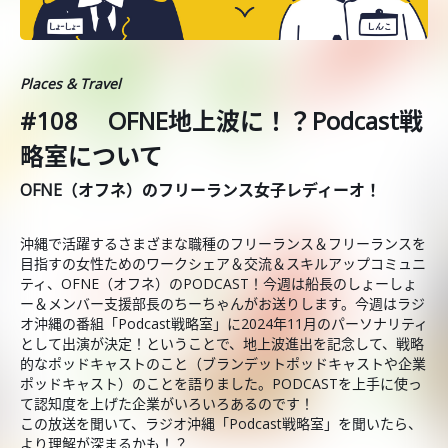
Places & Travel
#108 OFNE地上波に！？Podcast戦
略室について
OFNE（オフネ）のフリーランス女子レディーオ！
沖縄で活躍するさまざまな職種のフリーランス＆フリーランスを
目指すの女性ためのワークシェア＆交流＆スキルアップコミュニ
ティ、OFNE（オフネ）のPODCAST！今週は船長のしょーしょ
ー＆メンバー支援部長のちーちゃんがお送りします。今週はラジ
オ沖縄の番組「Podcast戦略室」に2024年11月のパーソナリティ
として出演が決定！ということで、地上波進出を記念して、戦略
的なポッドキャストのこと（ブランデットポッドキャストや企業
ポッドキャスト）のことを語りました。PODCASTを上手に使っ
て認知度を上げた企業がいろいろあるのです！
この放送を聞いて、ラジオ沖縄「Podcast戦略室」を聞いたら、
より理解が深まるかも！？