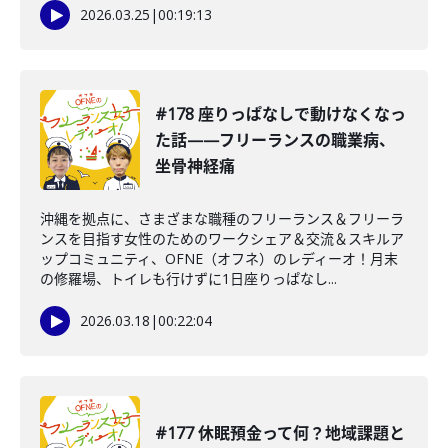
2026.03.25
|
00:19:13
#178 座りっぱなしで動けなくなっ
た話——フリーランスの職業病、
坐骨神経痛
沖縄を拠点に、さまざまな職種のフリーランス＆フリーラ
ンスを目指す女性のためのワークシェア＆交流＆スキルア
ップコミュニティ、OFNE（オフネ）のレディーオ！月末
の修羅場、トイレも行けずに1日座りっぱなし...
2026.03.18
|
00:22:04
#177 休眠預金って何？地域課題と