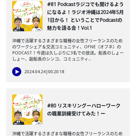
#81 Podcastラジコでも聞けるよう
になるよ！ラジオ沖縄は2024年5月
1日から！ ということでPodcastの
魅力を語る会！Vol.1
沖縄で活躍するさまざまな職種の女性フリーランスのため
のワークシェア＆交流コミュニティ、OFNE（オフネ）の
PODCAST！今週は久しぶりに3名での放送。船長のしょー
しょー、副船長のシンコ、コミュニティ...
2024.04.24
|
00:20:18
#80 リスキリングーハローワーク
の職業訓練受けてみた！ー
沖縄で活躍するさまざまな職種の女性フリーランスのため