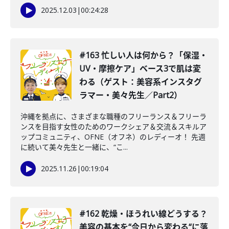
2025.12.03
|
00:24:28
#163 忙しい人は何から？「保湿・
UV・摩擦ケア」ベース3で肌は変
わる（ゲスト：美容系インスタグ
ラマー・美々先生／Part2）
沖縄を拠点に、さまざまな職種のフリーランス＆フリーラ
ンスを目指す女性のためのワークシェア＆交流＆スキルア
ップコミュニティ、OFNE（オフネ）のレディーオ！ 先週
に続いて美々先生と一緒に、“こ...
2025.11.26
|
00:19:04
#162 乾燥・ほうれい線どうする？
美容の基本を“今日から変わる“に落