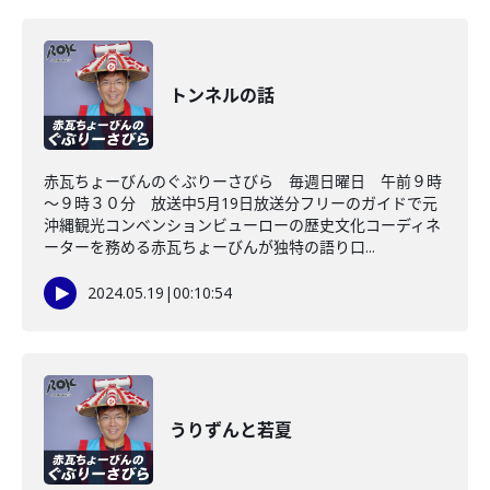
トンネルの話
赤瓦ちょーびんのぐぶりーさびら 毎週日曜日 午前９時
～９時３０分 放送中5月19日放送分フリーのガイドで元
沖縄観光コンベンションビューローの歴史文化コーディネ
ーターを務める赤瓦ちょーびんが独特の語り口...
2024.05.19
|
00:10:54
うりずんと若夏