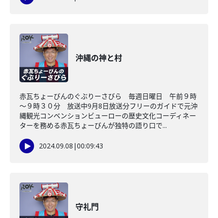
沖縄の神と村
赤瓦ちょーびんのぐぶりーさびら 毎週日曜日 午前９時
～９時３０分 放送中9月8日放送分フリーのガイドで元沖
縄観光コンベンションビューローの歴史文化コーディネー
ターを務める赤瓦ちょーびんが独特の語り口で...
2024.09.08
|
00:09:43
守礼門