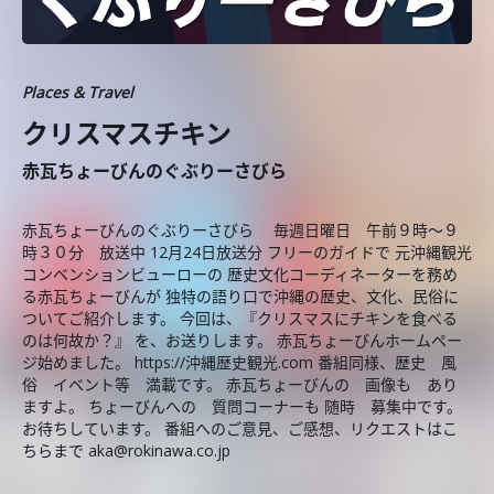
Places & Travel
クリスマスチキン
赤瓦ちょーびんのぐぶりーさびら
赤瓦ちょーびんのぐぶりーさびら 毎週日曜日 午前９時～９
時３０分 放送中 12月24日放送分 フリーのガイドで 元沖縄観光
コンベンションビューローの 歴史文化コーディネーターを務め
る赤瓦ちょーびんが 独特の語り口で沖縄の歴史、文化、民俗に
ついてご紹介します。 今回は、『クリスマスにチキンを食べる
のは何故か？』 を、お送りします。 赤瓦ちょーびんホームペー
ジ始めました。 https://沖縄歴史観光.com 番組同様、歴史 風
俗 イベント等 満載です。 赤瓦ちょーびんの 画像も あり
ますよ。 ちょーびんへの 質問コーナーも 随時 募集中です。
お待ちしています。 番組へのご意見、ご感想、リクエストはこ
ちらまで aka@rokinawa.co.jp