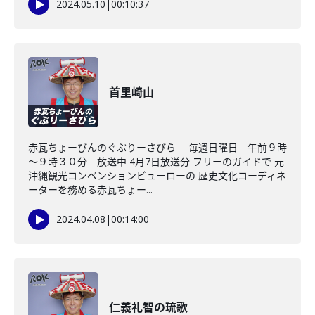
2024.05.10
|
00:10:37
首里崎山
赤瓦ちょーびんのぐぶりーさびら 毎週日曜日 午前９時
～９時３０分 放送中 4月7日放送分 フリーのガイドで 元
沖縄観光コンベンションビューローの 歴史文化コーディネ
ーターを務める赤瓦ちょー...
2024.04.08
|
00:14:00
仁義礼智の琉歌