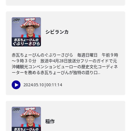
シビランカ
赤瓦ちょーびんのぐぶりーさびら 毎週日曜日 午前９時
～９時３０分 放送中4月28日放送分フリーのガイドで元
沖縄観光コンベンションビューローの歴史文化コーディネ
ーターを務める赤瓦ちょーびんが独特の語り口...
2024.05.10
|
00:11:14
稲作