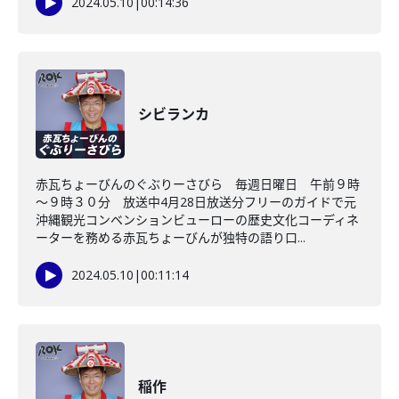
2024.05.10
|
00:14:36
シビランカ
赤瓦ちょーびんのぐぶりーさびら 毎週日曜日 午前９時
～９時３０分 放送中4月28日放送分フリーのガイドで元
沖縄観光コンベンションビューローの歴史文化コーディネ
ーターを務める赤瓦ちょーびんが独特の語り口...
2024.05.10
|
00:11:14
稲作