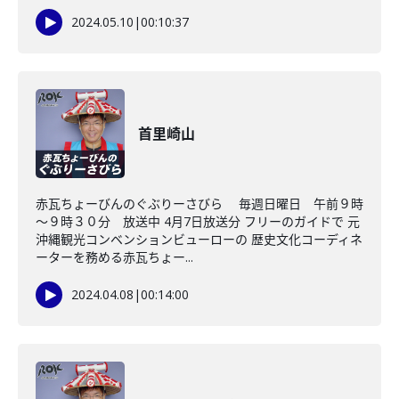
2024.05.10
|
00:10:37
首里崎山
赤瓦ちょーびんのぐぶりーさびら 毎週日曜日 午前９時
～９時３０分 放送中 4月7日放送分 フリーのガイドで 元
沖縄観光コンベンションビューローの 歴史文化コーディネ
ーターを務める赤瓦ちょー...
2024.04.08
|
00:14:00