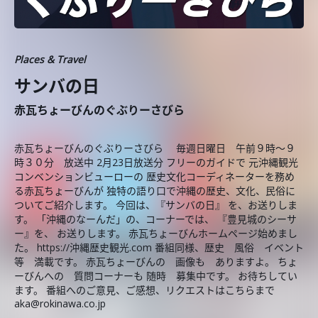
Places & Travel
サンバの日
赤瓦ちょーびんのぐぶりーさびら
赤瓦ちょーびんのぐぶりーさびら 毎週日曜日 午前９時～９
時３０分 放送中 2月23日放送分 フリーのガイドで 元沖縄観光
コンベンションビューローの 歴史文化コーディネーターを務め
る赤瓦ちょーびんが 独特の語り口で沖縄の歴史、文化、民俗に
ついてご紹介します。 今回は、『サンバの日』 を、お送りしま
す。 「沖縄のなーんだ」の、コーナーでは、 『豊見城のシーサ
ー』を、 お送りします。 赤瓦ちょーびんホームページ始めまし
た。 https://沖縄歴史観光.com 番組同様、歴史 風俗 イベント
等 満載です。 赤瓦ちょーびんの 画像も ありますよ。 ちょ
ーびんへの 質問コーナーも 随時 募集中です。 お待ちしてい
ます。 番組へのご意見、ご感想、リクエストはこちらまで
aka@rokinawa.co.jp