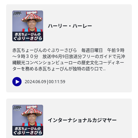
ハーリー・ハーレー
赤瓦ちょーびんのぐぶりーさびら 毎週日曜日 午前９時
～９時３０分 放送中6月9日放送分フリーのガイドで元沖
縄観光コンベンションビューローの歴史文化コーディネー
ターを務める赤瓦ちょーびんが独特の語り口で...
2024.06.09
|
00:11:59
インターナショナルカジマヤー