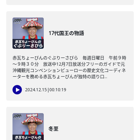
17代国王の物語
赤瓦ちょーびんのぐぶりーさびら 毎週日曜日 午前９時
～９時３０分 放送中12月7日放送分フリーのガイドで元
沖縄観光コンベンションビューローの歴史文化コーディネ
ーターを務める赤瓦ちょーびんが独特の語り口...
2024.12.15
|
00:10:19
冬至