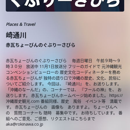
Places & Travel
崎通川
赤瓦ちょーびんのぐぶりーさびら
赤瓦ちょーびんのぐぶりーさびら 毎週日曜日 午前９時～９
時３０分 放送中 11月1日放送分 フリーのガイドで 元沖縄観光
コンベンションビューローの 歴史文化コーディネーターを務め
る赤瓦ちょーびんが 独特の語り口で沖縄の歴史、文化、民俗に
ついてご紹介します。 今回は、『崎通川』 を、お送りします。
「沖縄のなーんだ」の、コーナーでは、 『フールの神』を、 お
送りします。 赤瓦ちょーびんホームページ始めました。 https://
沖縄歴史観光.com 番組同様、歴史 風俗 イベント等 満載で
す。 赤瓦ちょーびんの 画像も ありますよ。 ちょーびんへ
の 質問コーナーも 随時 募集中です。 お待ちしています。 番
組へのご意見、ご感想、リクエストはこちらまで
aka@rokinawa.co.jp