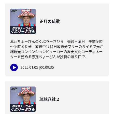
正月の琉歌
赤瓦ちょーびんのぐぶりーさびら 毎週日曜日 午前９時
～９時３０分 放送中1月5日放送分フリーのガイドで元沖
縄観光コンベンションビューローの歴史文化コーディネー
ターを務める赤瓦ちょーびんが独特の語り口で...
2025.01.05
|
00:09:35
琉球八社２