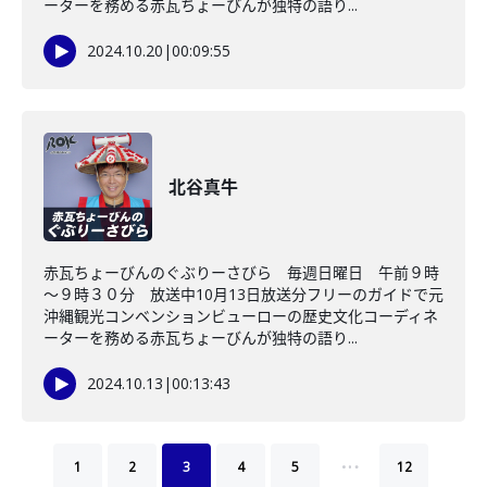
ーターを務める赤瓦ちょーびんが独特の語り...
2024.10.20
|
00:09:55
北谷真牛
赤瓦ちょーびんのぐぶりーさびら 毎週日曜日 午前９時
～９時３０分 放送中10月13日放送分フリーのガイドで元
沖縄観光コンベンションビューローの歴史文化コーディネ
ーターを務める赤瓦ちょーびんが独特の語り...
2024.10.13
|
00:13:43
…
1
2
3
4
5
12