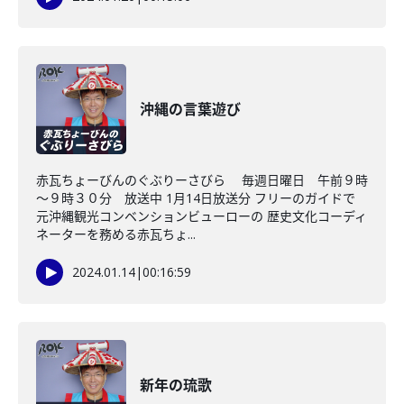
沖縄の言葉遊び
赤瓦ちょーびんのぐぶりーさびら 毎週日曜日 午前９時
～９時３０分 放送中 1月14日放送分 フリーのガイドで
元沖縄観光コンベンションビューローの 歴史文化コーディ
ネーターを務める赤瓦ちょ...
2024.01.14
|
00:16:59
新年の琉歌