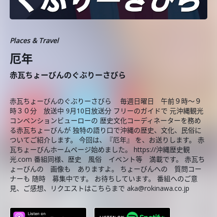
Places & Travel
厄年
赤瓦ちょーびんのぐぶりーさびら
赤瓦ちょーびんのぐぶりーさびら 毎週日曜日 午前９時～９
時３０分 放送中 9月10日放送分 フリーのガイドで 元沖縄観光
コンベンションビューローの 歴史文化コーディネーターを務め
る赤瓦ちょーびんが 独特の語り口で沖縄の歴史、文化、民俗に
ついてご紹介します。 今回は、『厄年』 を、お送りします。 赤
瓦ちょーびんホームページ始めました。 https://沖縄歴史観
光.com 番組同様、歴史 風俗 イベント等 満載です。 赤瓦ち
ょーびんの 画像も ありますよ。 ちょーびんへの 質問コー
ナーも 随時 募集中です。 お待ちしています。 番組へのご意
見、ご感想、リクエストはこちらまで aka@rokinawa.co.jp