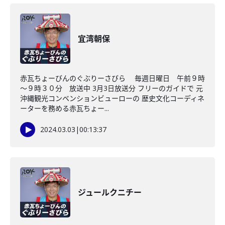
宜湾朝保
赤瓦ちょーびんのぐぶりーさびら 毎週日曜日 午前９時
～９時３０分 放送中 3月3日放送分 フリーのガイドで 元
沖縄観光コンベンションビューローの 歴史文化コーディネ
ーターを務める赤瓦ちょー...
2024.03.03
|
00:13:37
ジュールクニチー