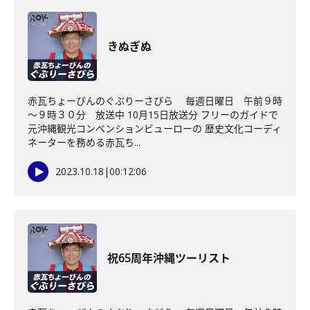
きぬぎぬ
赤瓦ちょーびんのぐぶりーさびら 毎週日曜日 午前９時
～９時３０分 放送中 10月15日放送分 フリーのガイドで
元沖縄観光コンベンションビューローの 歴史文化コーディ
ネーターを務める赤瓦ち...
2023.10.18
|
00:12:06
祝65周年沖縄ツーリスト