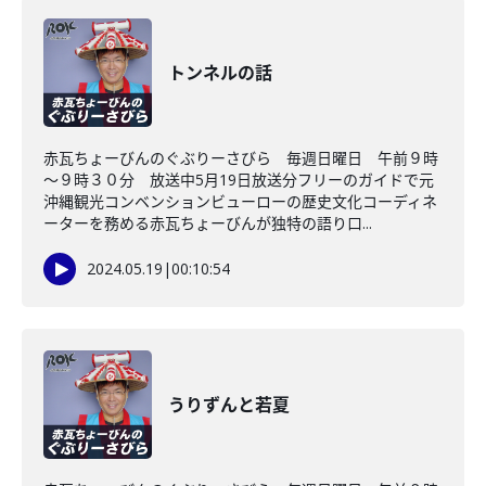
トンネルの話
赤瓦ちょーびんのぐぶりーさびら 毎週日曜日 午前９時
～９時３０分 放送中5月19日放送分フリーのガイドで元
沖縄観光コンベンションビューローの歴史文化コーディネ
ーターを務める赤瓦ちょーびんが独特の語り口...
2024.05.19
|
00:10:54
うりずんと若夏