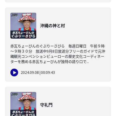
沖縄の神と村
赤瓦ちょーびんのぐぶりーさびら 毎週日曜日 午前９時
～９時３０分 放送中9月8日放送分フリーのガイドで元沖
縄観光コンベンションビューローの歴史文化コーディネー
ターを務める赤瓦ちょーびんが独特の語り口で...
2024.09.08
|
00:09:43
守礼門