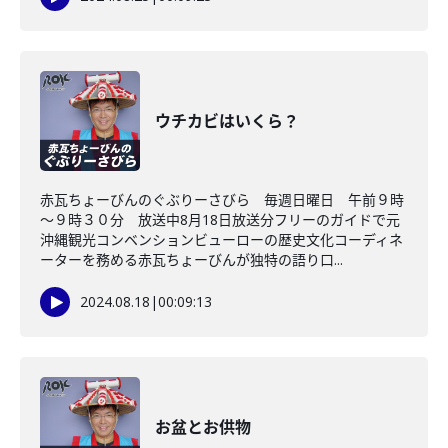
ウチカビはいくら？
赤瓦ちょーびんのぐぶりーさびら 毎週日曜日 午前９時
～９時３０分 放送中8月18日放送分フリーのガイドで元
沖縄観光コンベンションビューローの歴史文化コーディネ
ーターを務める赤瓦ちょーびんが独特の語り口...
2024.08.18
|
00:09:13
お盆とお供物