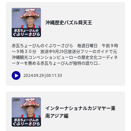
沖縄歴史パズル舜天王
赤瓦ちょーびんのぐぶりーさびら 毎週日曜日 午前９時
～９時３０分 放送中9月29日放送分フリーのガイドで元
沖縄観光コンベンションビューローの歴史文化コーディネ
ーターを務める赤瓦ちょーびんが独特の語り口...
2024.09.29
|
00:11:33
インターナショナルカジマヤー東
南アジア編