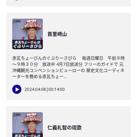
首里崎山
赤瓦ちょーびんのぐぶりーさびら 毎週日曜日 午前９時
～９時３０分 放送中 4月7日放送分 フリーのガイドで 元
沖縄観光コンベンションビューローの 歴史文化コーディネ
ーターを務める赤瓦ちょー...
2024.04.08
|
00:14:00
仁義礼智の琉歌