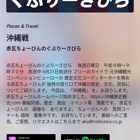
Places & Travel
沖縄戦
赤瓦ちょーびんのぐぶりーさびら
赤瓦ちょーびんのぐぶりーさびら 毎週日曜日 午前９時～９
時３０分 放送中 6月21日放送分 フリーのガイドで 元沖縄観光
コンベンションビューローの 歴史文化コーディネーターを務め
る赤瓦ちょーびんが 独特の語り口で沖縄の歴史、文化、民俗に
ついてご紹介します。 今回は、『沖縄戦』 を、お送りします。
赤瓦ちょーびんホームページ始めました。 https://沖縄歴史観
光.com 番組同様、歴史 風俗 イベント等 満載です。 赤瓦ち
ょーびんの 画像も ありますよ。 ちょーびんへの 質問コー
ナーも 随時 募集中です。 お待ちしています。 番組へのご意
見、ご感想、リクエストはこちらまで aka@rokinawa.co.jp