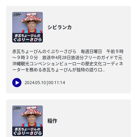
シビランカ
赤瓦ちょーびんのぐぶりーさびら 毎週日曜日 午前９時
～９時３０分 放送中4月28日放送分フリーのガイドで元
沖縄観光コンベンションビューローの歴史文化コーディネ
ーターを務める赤瓦ちょーびんが独特の語り口...
2024.05.10
|
00:11:14
稲作