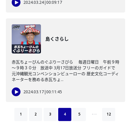
2024.03.24
|
00:09:17
島くさらし
赤瓦ちょーびんのぐぶりーさびら 毎週日曜日 午前９時
～９時３０分 放送中 3月17日放送分 フリーのガイドで
元沖縄観光コンベンションビューローの 歴史文化コーディ
ネーターを務める赤瓦ちょ...
2024.03.17
|
00:11:45
…
1
2
3
4
5
12