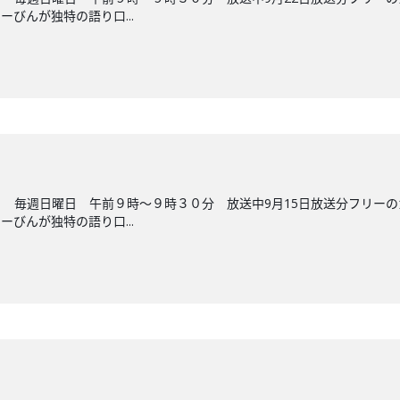
びんが独特の語り口...
 毎週日曜日 午前９時～９時３０分 放送中9月15日放送分フリー
びんが独特の語り口...